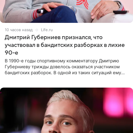
10 часов назад
Life.ru
Дмитрий Губерниев признался, что
участвовал в бандитских разборках в лихие
90-е
В 1990-е годы спортивному комментатору Дмитрию
Губерниеву трижды довелось оказаться участником
бандитских разборок. В одной из таких ситуаций ему
выдали тяжелый предмет и приказали вступить в драку,
однако он