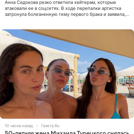
Анна Седокова резко ответила хейтерам, которые
атаковали ее в соцсетях. В ходе перепалки артистка
затронула болезненную тему первого брака и заявила,
что чужие судьбы — не ее зона ответственности. От
Валентина
10 часов назад
Газета.Ru
50-летняя жена Михаила Турецкого снялась