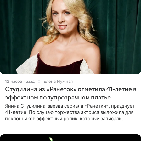
12 часов назад
Елена Нужная
Студилина из «Ранеток» отметила 41-летие в
эффектном полупрозрачном платье
Янина Студилина, звезда сериала «Ранетки», празднует
41-летие. По случаю торжества актриса выложила для
поклонников эффектный ролик, который записали
прошлой ночью. В кадре артистка предстала в
вечернем