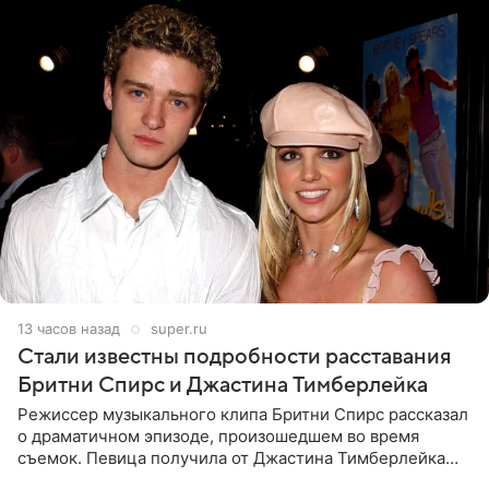
13 часов назад
super.ru
Стали известны подробности расставания
Бритни Спирс и Джастина Тимберлейка
Режиссер музыкального клипа Бритни Спирс рассказал
о драматичном эпизоде, произошедшем во время
съемок. Певица получила от Джастина Тимберлейка
сообщение о расставании прямо на площадке. По