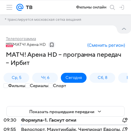
Фильмы онлайн
* транслируется московская сетка вещания
Телепрограмма
МАТЧ! Арена HD
(
Сменить регион
)
МАТЧ! Арена HD – программа передач
– Ирбит
Ср, 5
Чт, 6
Сегодня
Сб, 8
Вс
Фильмы
Сериалы
Спорт
Показать прошедшие передачи
09:30
Формула-1. Гаснут огни
09:55
Велоспорт. Маунтинбайк. Чемпионат Европы.