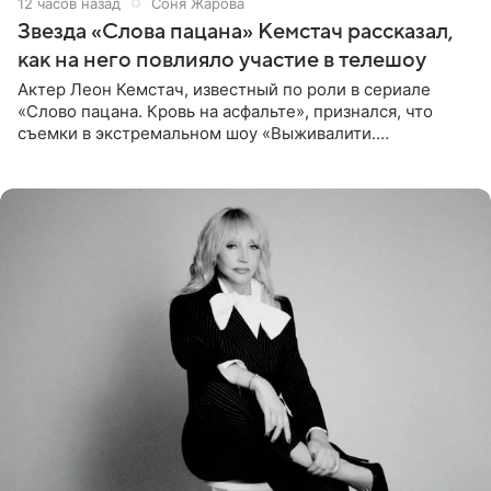
12 часов назад
Соня Жарова
Звезда «Слова пацана» Кемстач рассказал,
как на него повлияло участие в телешоу
Актер Леон Кемстач, известный по роли в сериале
«Слово пацана. Кровь на асфальте», признался, что
съемки в экстремальном шоу «Выживалити.
Наследники» кардинально повлияли на его образ жизни.
Подробностями он