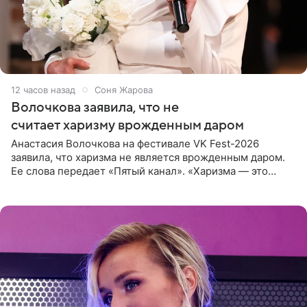
12 часов назад
Соня Жарова
Волочкова заявила, что не
считает харизму врожденным даром
Анастасия Волочкова на фестивале VK Fest-2026
заявила, что харизма не является врожденным даром.
Ее слова передает «Пятый канал». «Харизма — это
отчасти все-таки приобретенное качество, а не
врожденное, потому