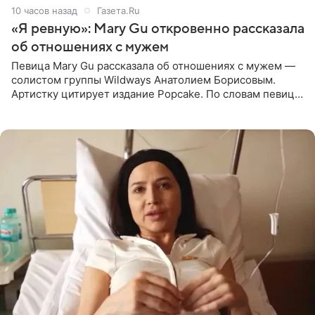
10 часов назад
Газета.Ru
«Я ревную»: Mary Gu откровенно рассказала
об отношениях с мужем
Певица Mary Gu рассказала об отношениях с мужем —
солистом группы Wildways Анатолием Борисовым.
Артистку цитирует издание Popcake. По словам певицы,
залог любви — это принять недостатки другого
человека. Также