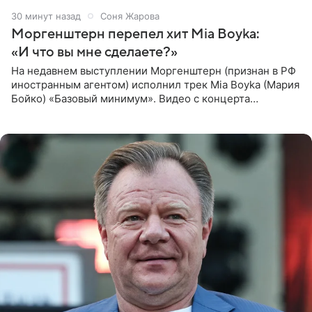
30 минут назад
Соня Жарова
Моргенштерн перепел хит Mia Boyka:
«И что вы мне сделаете?»
На недавнем выступлении Моргенштерн (признан в РФ
иностранным агентом) исполнил трек Mia Boyka (Мария
Бойко) «Базовый минимум». Видео с концерта
опубликовала Алена Жигалова в своем Telegram-
канале. «Доброе утро