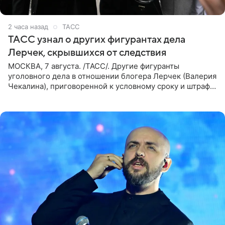
2 часа назад
ТАСС
ТАСС узнал о других фигурантах дела
Лерчек, скрывшихся от следствия
МОСКВА, 7 августа. /ТАСС/. Другие фигуранты
уголовного дела в отношении блогера Лерчек (Валерия
Чекалина), приговоренной к условному сроку и штрафу,
а также ее бывшего супруга и его бывшего бизнес-
партнера,