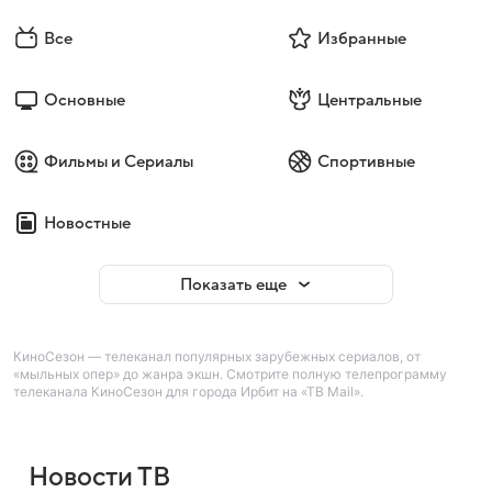
Все
Избранные
Основные
Центральные
Фильмы и Сериалы
Спортивные
Новостные
Показать еще
КиноСезон — телеканал популярных зарубежных сериалов, от
«мыльных опер» до жанра экшн. Смотрите полную телепрограмму
телеканала КиноСезон для города Ирбит на «ТВ Mail».
Новости ТВ