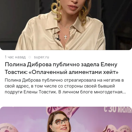
1 час назад
super.ru
Полина Диброва публично задела Елену
Товстик: «Оплаченный алиментами хейт»
Полина Диброва публично отреагировала на негатив в
свой адрес, в том числе со стороны своей бывшей
подруги Елены Товстик. В личном блоге многодетная
мама дала понять, что считает экс‑супругу Романа
Товстика