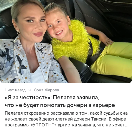
1 час назад
Соня Жарова
«Я за честность»: Пелагея заявила,
что не будет помогать дочери в карьере
Пелагея откровенно рассказала о том, какой судьбы она
не желает своей девятилетней дочери Таисии. В эфире
программы «УТРО.ТНТ» артистка заявила, что не хочет
для наследницы карьеры исполнительницы. Пелагея