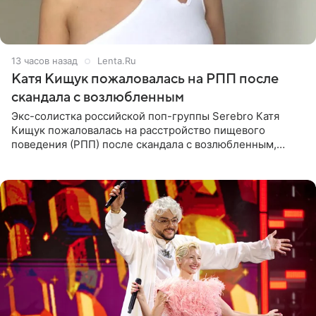
13 часов назад
Lenta.Ru
Катя Кищук пожаловалась на РПП после
скандала с возлюбленным
Экс-солистка российской поп-группы Serebro Катя
Кищук пожаловалась на расстройство пищевого
поведения (РПП) после скандала с возлюбленным,
популярным рэпером 9mice (настоящее имя — Сергей
Дмитриев).