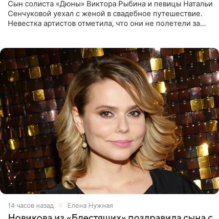
Сын солиста «Дюны» Виктора Рыбина и певицы Натальи
Сенчуковой уехал с женой в свадебное путешествие.
Невестка артистов отметила, что они не полетели за
границу, а выбрали для отдыха эко-комплекс в
Калужской
14 часов назад
Елена Нужная
Новикова из «Блестящих» поздравила сына с