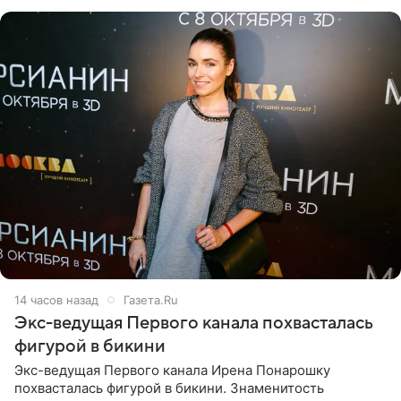
малышка лежат в
14 часов назад
Газета.Ru
Экс-ведущая Первого канала похвасталась
фигурой в бикини
Экс-ведущая Первого канала Ирена Понарошку
похвасталась фигурой в бикини. Знаменитость