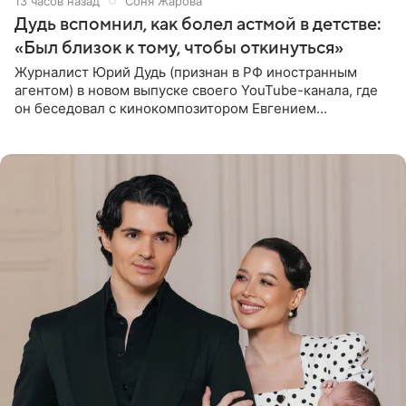
13 часов назад
Соня Жарова
Дудь вспомнил, как болел астмой в детстве:
«Был близок к тому, чтобы откинуться»
Журналист Юрий Дудь (признан в РФ иностранным
агентом) в новом выпуске своего YouTube-канала, где
он беседовал с кинокомпозитором Евгением
Гальпериным, поделился личной историей о борьбе с
бронхиальной астмой в