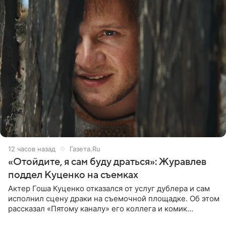
12 часов назад
Газета.Ru
«Отойдите, я сам буду драться»: Журавлев
поддел Куценко на съемках
Актер Гоша Куценко отказался от услуг дублера и сам
исполнил сцену драки на съемочной площадке. Об этом
рассказал «Пятому каналу» его коллега и комик
Дмитрий Журавлев. По словам артиста, когда Куценко