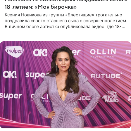
18-летием: «Моя бирочка»
Ксения Новикова из группы «Блестящие» трогательно
поздравила своего старшего сына с совершеннолетием.
В личном блоге артистка опубликовала видео, где 18-
летний Мирон легко подхватил маму на руки и закружил
во