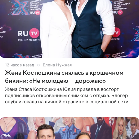
12 часов назад
Елена Нужная
Жена Костюшкина снялась в крошечном
бикини: «Не молодею — дорожаю»
Жена Стаса Костюшкина Юлия привела в восторг
подписчиков откровенным снимком с отдыха. Блогер
опубликовала на личной странице в социальной сети
фото в ярком бикини, позируя на пирсе во время отпуска
в Турции,