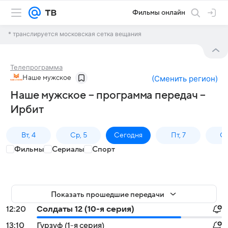
Фильмы онлайн
* транслируется московская сетка вещания
Телепрограмма
Наше мужское
(
Сменить регион
)
Наше мужское – программа передач –
Ирбит
Вт, 4
Ср, 5
Сегодня
Пт, 7
Сб
Фильмы
Сериалы
Спорт
Показать прошедшие передачи
12:20
Солдаты 12 (10-я серия)
13:10
Гурзуф (1-я серия)