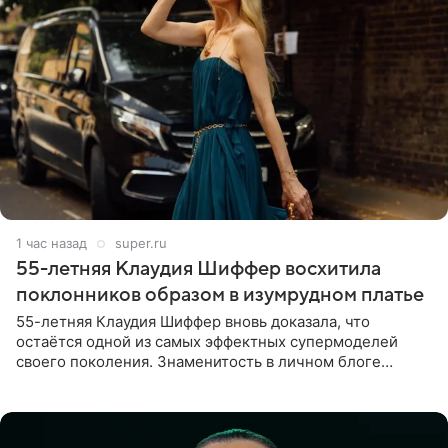
1 час назад
super.ru
55-летняя Клаудия Шиффер восхитила
поклонников образом в изумрудном платье
55-летняя Клаудия Шиффер вновь доказала, что
остаётся одной из самых эффектных супермоделей
своего поколения. Знаменитость в личном блоге
поделилась фотографиями с недавней свадьбы, где
появилась в роли гостьи,