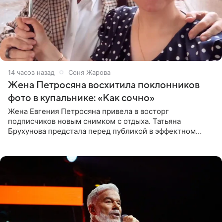
14 часов назад
Соня Жарова
Жена Петросяна восхитила поклонников
фото в купальнике: «Как сочно»
Жена Евгения Петросяна привела в восторг
подписчиков новым снимком с отдыха. Татьяна
Брухунова предстала перед публикой в эффектном
черно-сиреневом монокини, позируя прямо в бассейне.
«Ох, как сочно», «Татьяна,