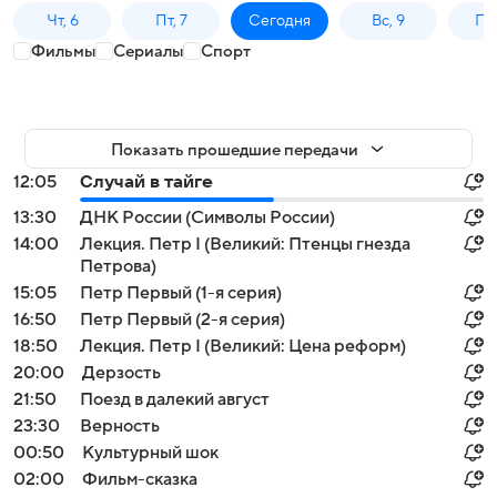
Чт, 6
Пт, 7
Сегодня
Вс, 9
Пн,
Фильмы
Сериалы
Спорт
Показать прошедшие передачи
12:05
Случай в тайге
13:30
ДНК России (Символы России)
14:00
Лекция. Петр I (Великий: Птенцы гнезда
Петрова)
15:05
Петр Первый (1-я серия)
16:50
Петр Первый (2-я серия)
18:50
Лекция. Петр I (Великий: Цена реформ)
20:00
Дерзость
21:50
Поезд в далекий август
23:30
Верность
00:50
Культурный шок
02:00
Фильм-сказка