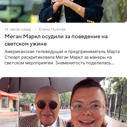
14 часов назад
Елена Нужная
Меган Маркл осудили за поведение на
светском ужине
Американская телеведущая и предприниматель Марта
Стюарт раскритиковала Меган Маркл за манеры на
светском мероприятии. Знаменитость поделилась
деталями личной встречи с герцогиней Сассекской,
пишет PageSix. По