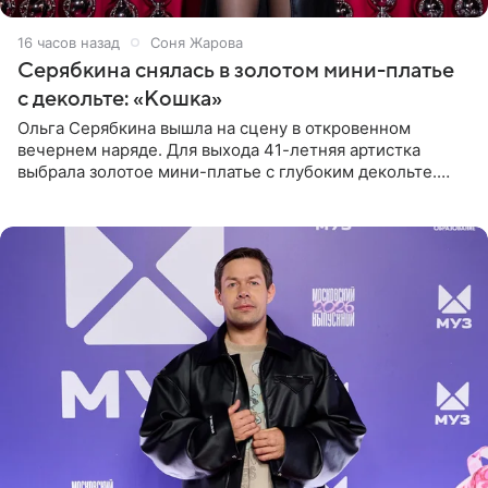
16 часов назад
Соня Жарова
Серябкина снялась в золотом мини-платье
с декольте: «Кошка»
Ольга Серябкина вышла на сцену в откровенном
вечернем наряде. Для выхода 41-летняя артистка
выбрала золотое мини-платье с глубоким декольте.
Дополнением к образу стали бежевые мюли. Стилисты
выпрямили волосы