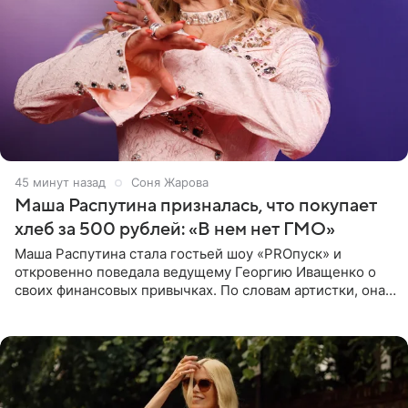
46 минут назад
Соня Жарова
Маша Распутина призналась, что покупает
хлеб за 500 рублей: «В нем нет ГМО»
Маша Распутина стала гостьей шоу «PROпуск» и
откровенно поведала ведущему Георгию Иващенко о
своих финансовых привычках. По словам артистки, она
давно перестала следить за тратами и может позволить
себе жить,