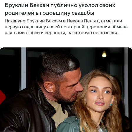
Бруклин Бекхэм публично уколол своих
родителей в годовщину свадьбы
Накануне Бруклин Бекхэм и Никола Пельтц отметили
первую годовщину своей повторной церемонии обмена
клятвами любви и верности, на которую не позвали
никого из клана Бекхэм. По словам инсайдеров, пара
считает это