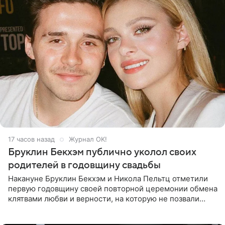
17 часов назад
Журнал OK!
Бруклин Бекхэм публично уколол своих
родителей в годовщину свадьбы
Накануне Бруклин Бекхэм и Никола Пельтц отметили
первую годовщину своей повторной церемонии обмена
клятвами любви и верности, на которую не позвали
никого из клана Бекхэм. По словам инсайдеров, пара
считает это