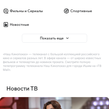
Фильмы и Сериалы
Спортивные
Новостные
Показать еще
«Наш Кинопоказ» — телеканал с большой коллекцией российского
кино и сериалов разных лет. В эфире канала — от широко известных
фильмов и телекартин до новинок проката. Смотрите полную
телепрограмму телеканала Наш Кинопоказ для города Ишим на «ТВ
Mail».
Новости ТВ