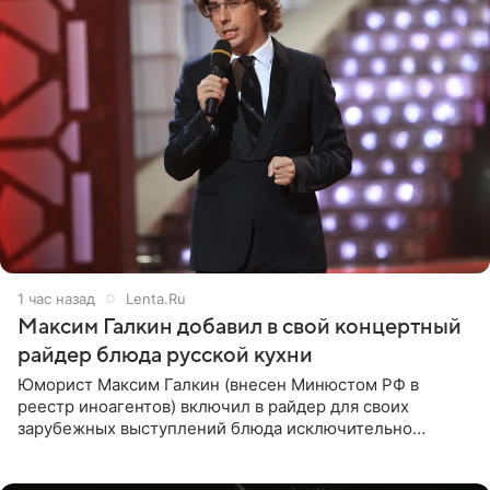
1 час назад
Lenta.Ru
Максим Галкин добавил в свой концертный
райдер блюда русской кухни
Юморист Максим Галкин (внесен Минюстом РФ в
реестр иноагентов) включил в райдер для своих
зарубежных выступлений блюда исключительно
русской кухни. Об этом сообщает РИА Новости.
Согласно документу, в гримерную