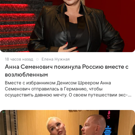
18 часов назад
Елена Нужная
Анна Семенович покинула Россию вместе с
возлюбленным
Вместе с избранником Денисом Шреером Анна
Семенович отправилась в Германию, чтобы
осуществить давнюю мечту. О своем путешествии экс-
солистка «Блестящих» рассказала поклонникам на
личной странице в социальной