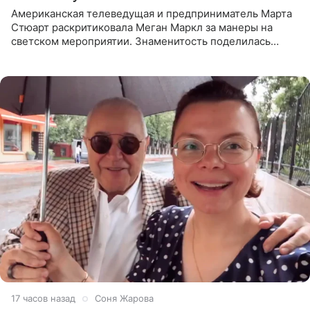
Американская телеведущая и предприниматель Марта
Стюарт раскритиковала Меган Маркл за манеры на
светском мероприятии. Знаменитость поделилась
деталями личной встречи с герцогиней Сассекской,
пишет PageSix. По
17 часов назад
Соня Жарова