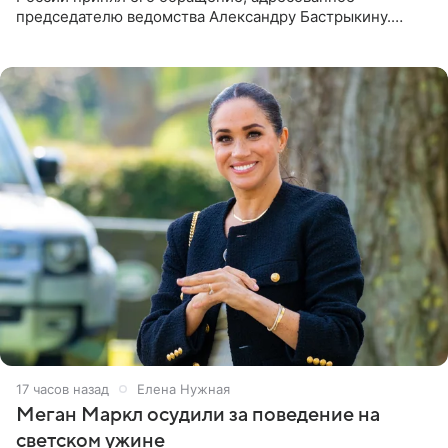
председателю ведомства Александру Бастрыкину.
Бизнесмен опубликовал ответ Информационного
центра СК в личном блоге. В
17 часов назад
Елена Нужная
Меган Маркл осудили за поведение на
светском ужине