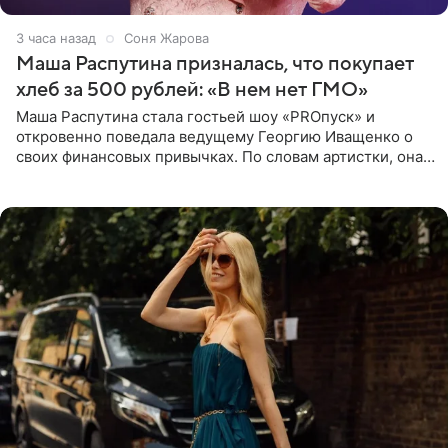
3 часа назад
Соня Жарова
Маша Распутина призналась, что покупает
хлеб за 500 рублей: «В нем нет ГМО»
Маша Распутина стала гостьей шоу «PROпуск» и
откровенно поведала ведущему Георгию Иващенко о
своих финансовых привычках. По словам артистки, она
давно перестала следить за тратами и может позволить
себе жить,