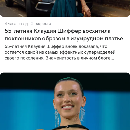
4 часа назад
super.ru
55-летняя Клаудия Шиффер восхитила
поклонников образом в изумрудном платье
55-летняя Клаудия Шиффер вновь доказала, что
остаётся одной из самых эффектных супермоделей
своего поколения. Знаменитость в личном блоге
поделилась фотографиями с недавней свадьбы, где
появилась в роли гостьи,