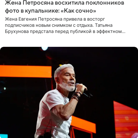
Жена Петросяна восхитила поклонников
фото в купальнике: «Как сочно»
Жена Евгения Петросяна привела в восторг
подписчиков новым снимком с отдыха. Татьяна
Брухунова предстала перед публикой в эффектном
черно-сиреневом монокини, позируя прямо в бассейне.
«Ох, как сочно», «Татьяна,