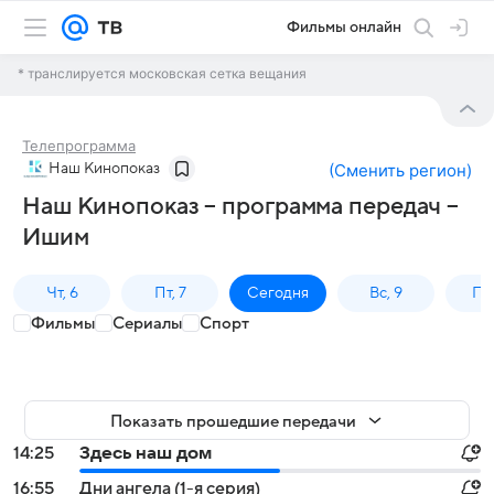
Фильмы онлайн
* транслируется московская сетка вещания
Телепрограмма
Наш Кинопоказ
(
Сменить регион
)
Наш Кинопоказ – программа передач –
Ишим
Чт, 6
Пт, 7
Сегодня
Вс, 9
Пн,
Фильмы
Сериалы
Спорт
Показать прошедшие передачи
14:25
Здесь наш дом
16:55
Дни ангела (1-я серия)