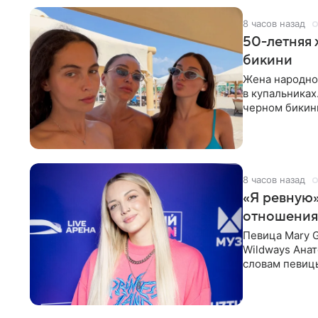
8 часов назад
50-летняя 
бикини
Жена народно
в купальниках
черном бикини
выбрала банд
8 часов назад
«Я ревную»
отношения
Певица Mary 
Wildways Анат
словам певицы
человека. Та