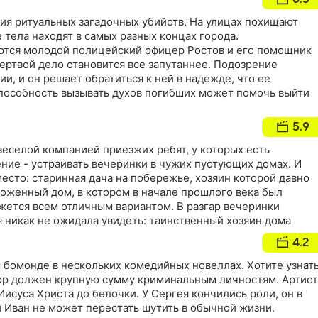
ия ритуальных загадочных убийств. На улицах похищают
 тела находят в самых разных концах города.
тся молодой полицейский офицер Ростов и его помощник
ертвой дело становится все запутаннее. Подозрение
ии, и он решает обратиться к ней в надежде, что ее
пособность вызывать духов погибших может помочь выйти
5.9
веселой компанией приезжих ребят, у которых есть
ние - устраивать вечеринки в чужих пустующих домах. И
есто: старинная дача на побережье, хозяин которой давно
ложенный дом, в котором в начале прошлого века был
жется всем отличным вариантом. В разгар вечеринки
тя никак не ожидала увидеть: таинственный хозяин дома
4.2
 бомонде в нескольких комедийных новеллах. Хотите узнат
р должен крупную сумму криминальным личностям. Артист
Иисуса Христа до белочки. У Сергея кончились роли, он в
 Иван не может перестать шутить в обычной жизни.