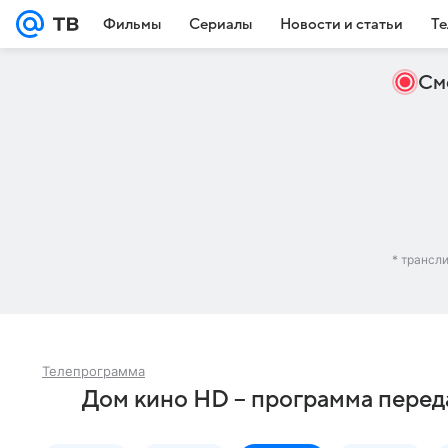
Фильмы
Сериалы
Новости и статьи
Те
См
* трансл
Телепрограмма
Дом кино HD – программа перед