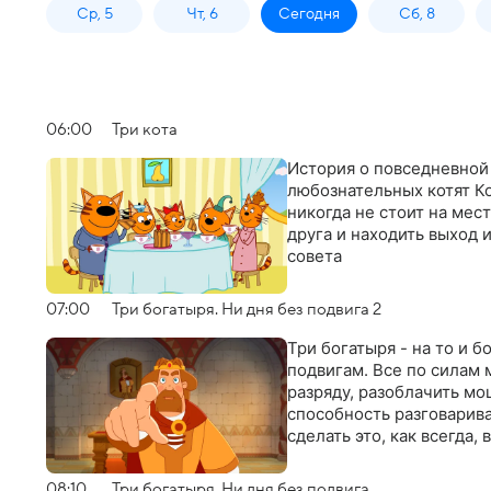
Ср, 5
Чт, 6
Сегодня
Сб, 8
06:00
Три кота
История о повседневной
любознательных котят К
никогда не стоит на мес
друга и находить выход 
совета
07:00
Три богатыря. Ни дня без подвига 2
Три богатыря - на то и 
подвигам. Все по силам 
разряду, разоблачить м
способность разговариват
сделать это, как всегда,
08:10
Три богатыря. Ни дня без подвига