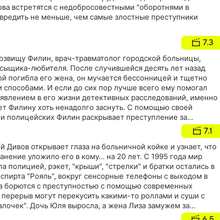
ва встретятся с недобросовестными "оборотнями в
авредить не меньше, чем самые злостные преступники
7.3
озвищу Филин, врач-травматолог городской больницы,
 сыщика-любителя. После случившейся десять лет назад
ой погибла его жена, он мучается бессонницей и тщетно
 способами. И если до сих пор лучше всего ему помогал
появлением в его жизни детективных расследований, именно
ет Филину хоть ненадолго заснуть. С помощью своей
и полицейских Филин раскрывает преступление за
утках ему доступны все 24 часа
7.1
 Дивов открывает глаза на больничной койке и узнает, что
анение уложило его в кому… на 20 лет. С 1995 года мир
а полицией, рэкет, "крыши", "стрелки" и братки остались в
спирта "Рояль", вокруг сенсорные телефоны с выходом в
а борются с преступностью с помощью современных
 перерыв могут перекусить какими-то роллами и суши с
лочек". Дочь Юля выросла, а жена Лиза замужем за
6.5