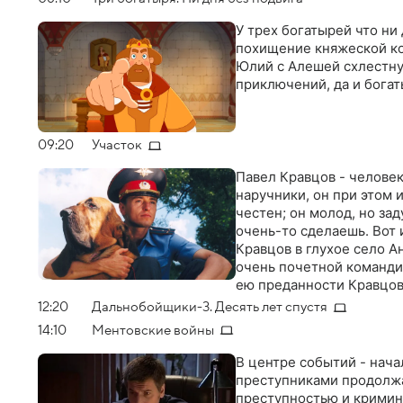
У трех богатырей что ни
похищение княжеской кор
Юлий с Алешей схлестну
приключений, да и бога
09:20
Участок
Павел Кравцов - человек
наручники, он при этом 
честен; он молод, но за
очень-то сделаешь. Вот 
Кравцов в глухое село А
очень почетной команди
ею преданности Кравцова
то держится за него. Ос
12:20
Дальнобойщики-3. Десять лет спустя
породы бладхаунд, Кравц
14:10
Ментовские войны
В центре событий - нач
преступниками продолжа
преступностью и кримин