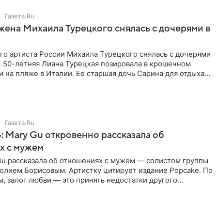
Газета.Ru
жена Михаила Турецкого снялась с дочерями в
го артиста России Михаила Турецкого снялась с дочерями
. 50-летняя Лиана Турецкая позировала в крошечном
 на пляже в Италии. Ее старшая дочь Сарина для отдыха
о
Газета.Ru
: Mary Gu откровенно рассказала об
х с мужем
Gu рассказала об отношениях с мужем — солистом группы
олием Борисовым. Артистку цитирует издание Popcake. По
, залог любви — это принять недостатки другого
кже