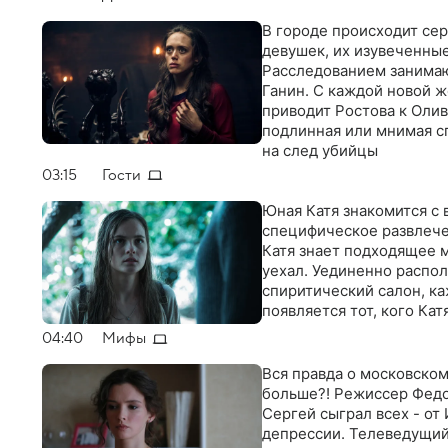
В городе происходит сер
девушек, их изувеченные
Расследованием занимаю
Ганин. С каждой новой ж
приводит Ростова к Олив
подлинная или мнимая с
на след убийцы
03:15
Гости
Юная Катя знакомится с 
специфическое развлече
Катя знает подходящее м
уехал. Уединенно распо
спиритический салон, ка
появляется тот, кого Ка
04:40
Мифы
Вся правда о московском
больше?! Режиссер Федо
Сергей сыграл всех - от 
депрессии. Телеведущий