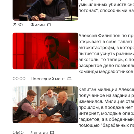
умышленных убийств сно
погонах", способными н
21:30
Филин
Алексей Филиппов по пр
открывает в себе талант
автокатастрофы, в котор
пытается уснуть разными
алкоголь, то теперь, с 
раскрытое дело позволя
команды медработников 
преступлением, ведь в с
00:00
Последний мент
Капитан милиции Алексей
полученное на задании р
изменился. Милиция стал
прошлом, в продаже нет 
интернет, молодые опер
гаджетов, а в обеденный
помощью "барабанных па
другим…
01:40
Девятая