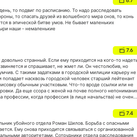
6.7
 день, то подвиг по расписанию. То надо расследовать
оны, то спасать друзей из волшебного мира снов, то конь
тся в эпической битве умов. Не бывает маленьких
тыри наши - немаленькие
7.6
 довольно странный. Если ему приходится на кого-то надет
извиняется и спрашивает, не жмет ли. Он честолюбив, но
думчив. С такими задатками в городской милиции карьеру не
и попадает насквозь городской человек старший лейтенант
нисовку обычным участковым. Что-то вроде ссылки или не
ровки. Да еще ссора с женой на почве полного непонимани
 профессии, когда профессия (в лице начальства) не очень
тавив все и взяв с собой только любимую собаку Цезаря,
ов приезжает в Анисовку и начинает обживаться в селе
7.4
альник убойного отдела Роман Шилов. Борьба с опасными
ется. Ему снова приходится связываться с организованной
альными авторитетами. Сотрудники отдела расследования