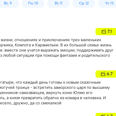
Вс, 9
Пн, 10
Вт, 11
Ср, 12
Чт, 13
7.1
 жизни, отношениях и приключениях трех маленьких
оржика, Компота и Карамельки. В их большой семье жизнь
те: вместе они учатся выражать эмоции, поддерживать друг
из любой ситуации при помощи фантазии и родительского
6.7
богатыри, что каждый день готовы к новым сказочным
могучей троице - встретить заморского царя по высшему
ошенников-самозванцев, вернуть коню Юлию его
ь, а князя превратить обратно из комара в человека. И
 весело, дружно, да со смекалкой