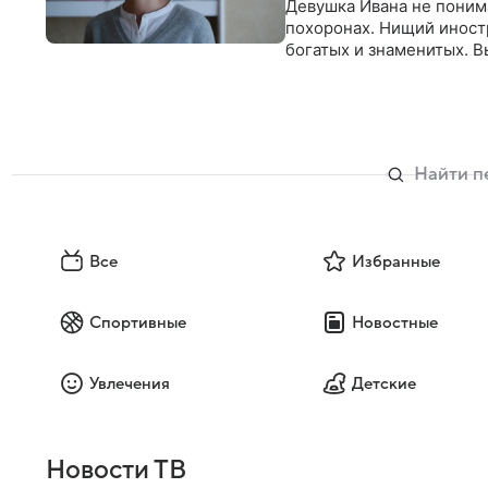
Девушка Ивана не понима
похоронах. Нищий иност
богатых и знаменитых. В
мифы. На самом деле вс
богатым, которые, как и
Все
Избранные
Спортивные
Новостные
Увлечения
Детские
Новости ТВ