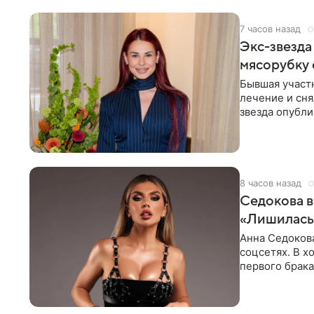
7 часов назад
Экс-звезда
мясорубку 
Бывшая участ
лечение и сня
звезда опубли
процесс снят
8 часов назад
Седокова в
«Лишилась 
Анна Седокова
соцсетях. В х
первого брака
ответственнос