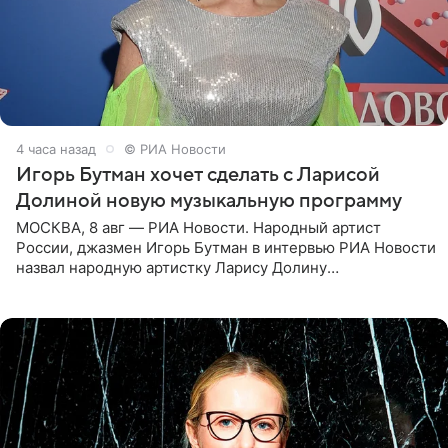
4 часа назад
© РИА Новости
Игорь Бутман хочет сделать с Ларисой
Долиной новую музыкальную программу
МОСКВА, 8 авг — РИА Новости. Народный артист
России, джазмен Игорь Бутман в интервью РИА Новости
назвал народную артистку Ларису Долину
великолепной певицей и рассказал о желании сделать с
ней новую совместную