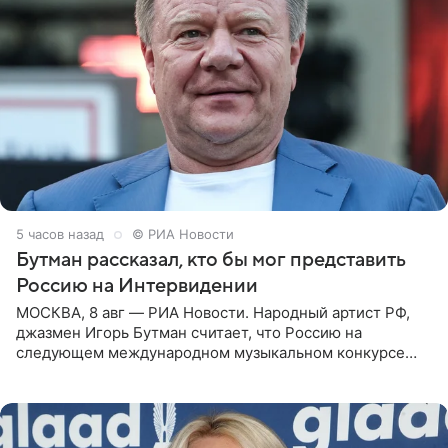
5 часов назад
© РИА Новости
Бутман рассказал, кто бы мог представить
Россию на Интервидении
МОСКВА, 8 авг — РИА Новости. Народный артист РФ,
джазмен Игорь Бутман считает, что Россию на
следующем международном музыкальном конкурсе
«Интервидение» могла бы представить молодая певица
Варвара Убель, так