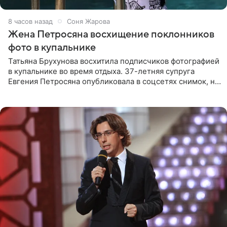
8 часов назад
Соня Жарова
Жена Петросяна восхищение поклонников
фото в купальнике
Татьяна Брухунова восхитила подписчиков фотографией
в купальнике во время отдыха. 37-летняя супруга
Евгения Петросяна опубликовала в соцсетях снимок, на
котором позирует у бассейна в белоснежном монокини
с