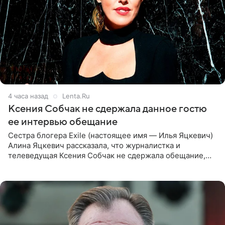
4 часа назад
Lenta.Ru
Ксения Собчак не сдержала данное гостю
ее интервью обещание
Сестра блогера Exile (настоящее имя — Илья Яцкевич)
Алина Яцкевич рассказала, что журналистка и
телеведущая Ксения Собчак не сдержала обещание,
которое дала ему во время интервью с ним. Об этом она
заявила в