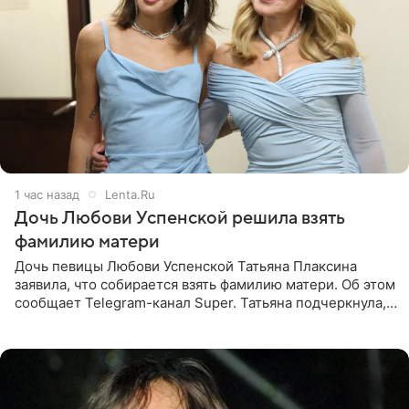
1 час назад
Lenta.Ru
Дочь Любови Успенской решила взять
фамилию матери
Дочь певицы Любови Успенской Татьяна Плаксина
заявила, что собирается взять фамилию матери. Об этом
сообщает Telegram-канал Super. Татьяна подчеркнула,
что приняла решение о смене фамилии, поскольку
именно от