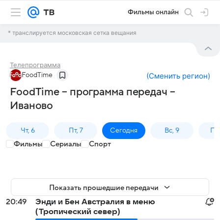
Фильмы онлайн
* транслируется московская сетка вещания
Телепрограмма
FoodTime
(
Сменить регион
)
FoodTime – программа передач –
Иваново
Чт, 6
Пт, 7
Сегодня
Вс, 9
Пн,
Фильмы
Сериалы
Спорт
Показать прошедшие передачи
20:49
Энди и Бен Австралия в меню
(Тропический север)