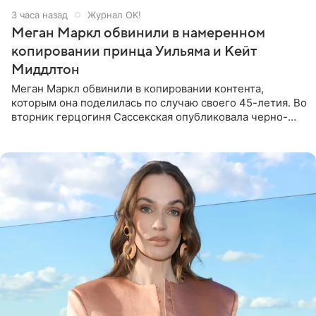
3 часа назад
Журнал OK!
Меган Маркл обвинили в намеренном
копировании принца Уильяма и Кейт
Миддлтон
Меган Маркл обвинили в копировании контента,
которым она поделилась по случаю своего 45-летия. Во
вторник герцогиня Сассекская опубликовала черно-
белую фотографию, на которой она прыгает в бассейн с
воздушными