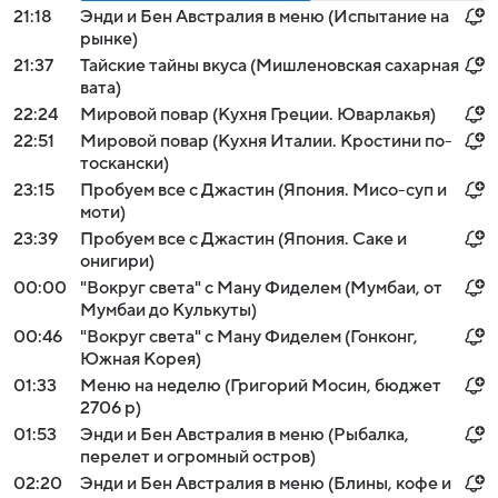
21:18
Энди и Бен Австралия в меню (Испытание на
рынке)
21:37
Тайские тайны вкуса (Мишленовская сахарная
вата)
22:24
Мировой повар (Кухня Греции. Юварлакья)
22:51
Мировой повар (Кухня Италии. Кростини по-
тоскански)
23:15
Пробуем все с Джастин (Япония. Мисо-суп и
моти)
23:39
Пробуем все с Джастин (Япония. Саке и
онигири)
00:00
"Вокруг света" с Ману Фиделем (Мумбаи, от
Мумбаи до Кулькуты)
00:46
"Вокруг света" с Ману Фиделем (Гонконг,
Южная Корея)
01:33
Меню на неделю (Григорий Мосин, бюджет
2706 р)
01:53
Энди и Бен Австралия в меню (Рыбалка,
перелет и огромный остров)
02:20
Энди и Бен Австралия в меню (Блины, кофе и