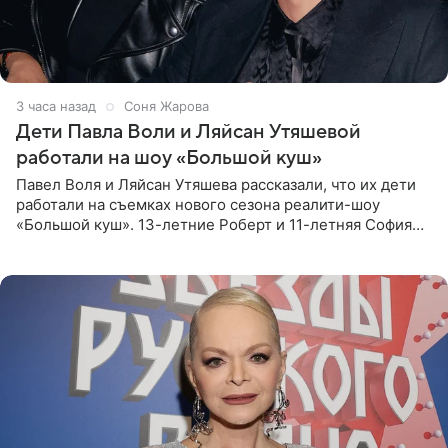
3 часа назад
Соня Жарова
Дети Павла Воли и Ляйсан Утяшевой
работали на шоу «Большой куш»
Павел Воля и Ляйсан Утяшева рассказали, что их дети
работали на съемках нового сезона реалити-шоу
«Большой куш». 13-летние Роберт и 11-летняя София
отправились вместе с родителями в Таиланд и успели
поработать