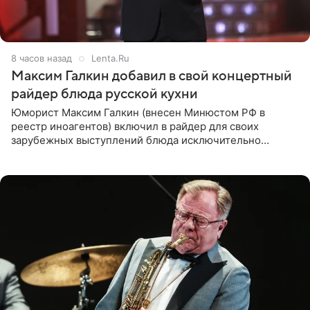
8 часов назад
Lenta.Ru
Максим Галкин добавил в свой концертный
райдер блюда русской кухни
Юморист Максим Галкин (внесен Минюстом РФ в
реестр иноагентов) включил в райдер для своих
зарубежных выступлений блюда исключительно
русской кухни. Об этом сообщает РИА Новости.
Согласно документу, в гримерную