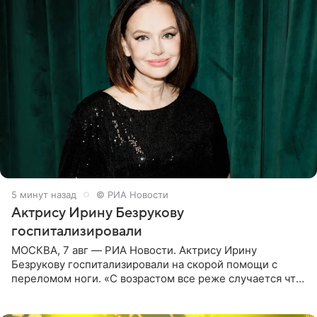
5 минут назад
© РИА Новости
Актрису Ирину Безрукову
госпитализировали
МОСКВА, 7 авг — РИА Новости. Актрису Ирину
Безрукову госпитализировали на скорой помощи с
переломом ноги. «С возрастом все реже случается что-
то впервые. Но у меня случилась необычная
“премьера”. Впервые в