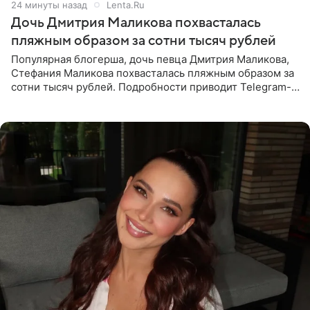
24 минуты назад
Lenta.Ru
Дочь Дмитрия Маликова похвасталась
пляжным образом за сотни тысяч рублей
Популярная блогерша, дочь певца Дмитрия Маликова,
Стефания Маликова похвасталась пляжным образом за
сотни тысяч рублей. Подробности приводит Telegram-
канал «Звездач». Редакторы канала обратили внимание
на