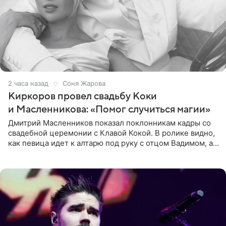
2 часа назад
Соня Жарова
Киркоров провел свадьбу Коки
и Масленникова: «Помог случиться магии»
Дмитрий Масленников показал поклонникам кадры со
свадебной церемонии с Клавой Кокой. В ролике видно,
как певица идет к алтарю под руку с отцом Вадимом, а у
алтаря ее ждут жених и Филипп Киркоров. Именно