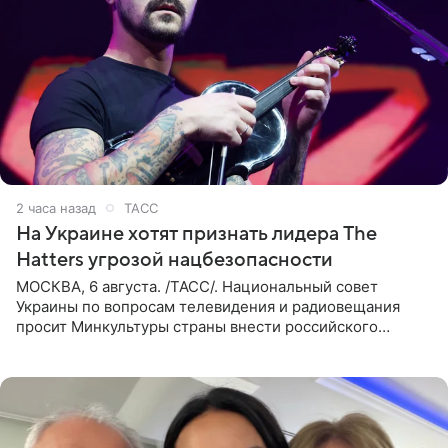
2 часа назад
ТАСС
На Украине хотят признать лидера The
Hatters угрозой нацбезопасности
МОСКВА, 6 августа. /ТАСС/. Национальный совет
Украины по вопросам телевидения и радиовещания
просит Минкультуры страны внести российского
музыканта, лидера группы The Hatters Юрия Музыченко
в список лиц,