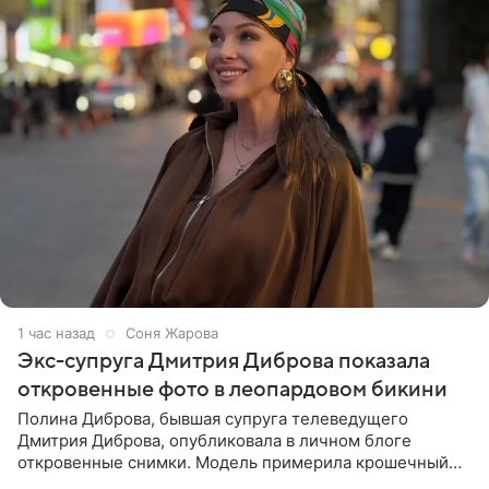
1 час назад
Соня Жарова
Экс-супруга Дмитрия Диброва показала
откровенные фото в леопардовом бикини
Полина Диброва, бывшая супруга телеведущего
Дмитрия Диброва, опубликовала в личном блоге
откровенные снимки. Модель примерила крошечный
бикини с леопардовым принтом и устроила фотосессию