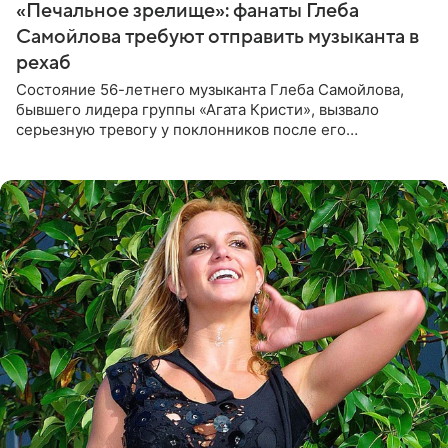
«Печальное зрелище»: фанаты Глеба
Самойлова требуют отправить музыканта в
рехаб
Состояние 56-летнего музыканта Глеба Самойлова,
бывшего лидера группы «Агата Кристи», вызвало
серьезную тревогу у поклонников после его
выступления в Москве. Пользователи соцсетей назвали
происходящее на сцене