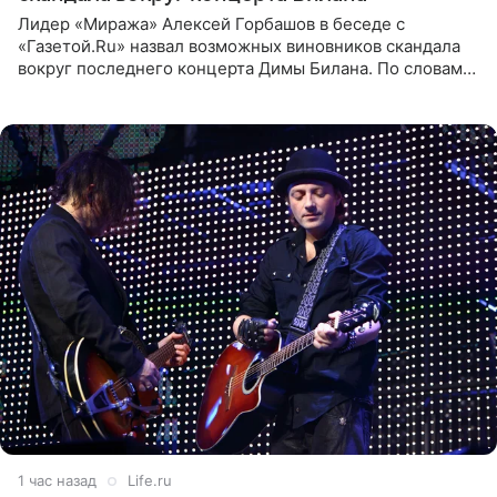
Лидер «Миража» Алексей Горбашов в беседе с
«Газетой.Ru» назвал возможных виновников скандала
вокруг последнего концерта Димы Билана. По словам
Горбашова, продумать нюансы сцены, не устроившей
зрителей, должны
1 час назад
Life.ru