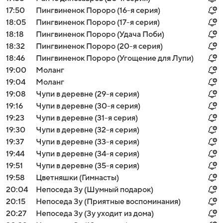
17:50
Пингвиненок Пороро (16-я серия)
18:05
Пингвиненок Пороро (17-я серия)
18:18
Пингвиненок Пороро (Удача Поби)
18:32
Пингвиненок Пороро (20-я серия)
18:46
Пингвиненок Пороро (Угощение для Лупи)
19:00
Моланг
19:04
Моланг
19:08
Чупи в деревне (29-я серия)
19:16
Чупи в деревне (30-я серия)
19:23
Чупи в деревне (31-я серия)
19:30
Чупи в деревне (32-я серия)
19:37
Чупи в деревне (33-я серия)
19:44
Чупи в деревне (34-я серия)
19:51
Чупи в деревне (35-я серия)
19:58
Цветняшки (Гимнасты)
20:04
Непоседа Зу (Шумный подарок)
20:15
Непоседа Зу (Приятные воспоминания)
20:27
Непоседа Зу (Зу уходит из дома)