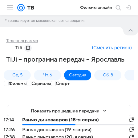
Фильмы онлайн
* транслируется московская сетка вещания
Телепрограмма
(
Сменить регион
)
TiJi
TiJi – программа передач – Ярославль
Ср, 5
Чт, 6
Сегодня
Сб, 8
Вс
Фильмы
Сериалы
Спорт
Показать прошедшие передачи
17:14
Ранчо динозавров (18-я серия)
17:26
Ранчо динозавров (19-я серия)
17:38
Ранчо динозавров (20-я серия)