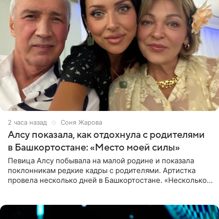
2 часа назад
Соня Жарова
Алсу показала, как отдохнула с родителями
в Башкортостане: «Место моей силы»
Певица Алсу побывала на малой родине и показала
поклонникам редкие кадры с родителями. Артистка
провела несколько дней в Башкортостане. «Несколько
дней я провела в месте своей силы, в Башкортостане, в
деревне