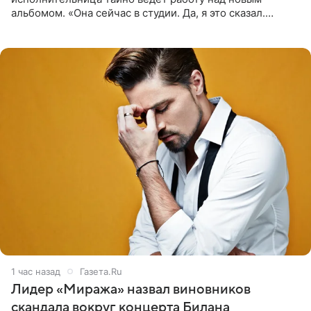
альбомом. «Она сейчас в студии. Да, я это сказал.
Прости, детка», — признался рэпер 5 августа в шоу The
Jason Lee
1 час назад
Газета.Ru
Лидер «Миража» назвал виновников
скандала вокруг концерта Билана