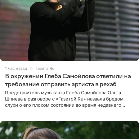
1 час назад
Газета.Ru
В окружении Глеба Самойлова ответили на
требование отправить артиста в рехаб
Представитель музыканта Глеба Самойлова Ольга
Шпнева в разговоре с «Газетой.Ru» назвала бредом
слухи о его плохом состоянии во время недавнего
концерта. Она заявила, что негативные комментарии
являются заказной