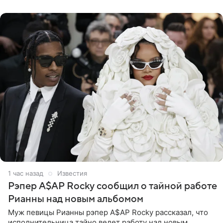
в гардеробной. В
1 час назад
Известия
Рэпер A$AP Rocky сообщил о тайной работе
Рианны над новым альбомом
Муж певицы Рианны рэпер A$AP Rocky рассказал, что
исполнительница тайно ведет работу над новым