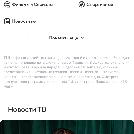
Фильмы и Сериалы
Спортивные
Новостные
Показать еще
TiJi — французский телеканал для малышей и дошкольников. Это один
из популярнейших детских каналов во Франции. В эфире телеканала —
мультики, развивающие передачи, детские песенки и кукольные
представления. Рисованые кролики Тижик и Тижинка — талисманы
канала — сопровождают малыша в течении всего дня. Смотрите
полную телепрограмму телеканала TiJi для города Ярославль на «ТВ
Mail».
Новости ТВ