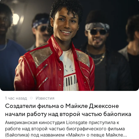
1 час назад
Известия
Создатели фильма о Майкле Джексоне
начали работу над второй частью байопика
Американская киностудия Lionsgate приступила к
работе над второй частью биографического фильма
(байопика) под названием «Майкл» о певце Майкле