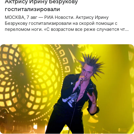
Актрису Ирину Безрукову
госпитализировали
МОСКВА, 7 авг — РИА Новости. Актрису Ирину
Безрукову госпитализировали на скорой помощи с
переломом ноги. «С возрастом все реже случается что-
то впервые. Но у меня случилась необычная
“премьера”. Впервые в