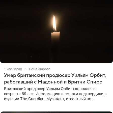
1 час назад
Соня Жарова
Умер британский продюсер Уильям Орбит,
работавший с Мадонной и Бритни Спирс
Британский продюсер Уильям Орбит скончался в
возрасте 69 лет. Информацию о смерти подтвердили в
издании The Guardian. Музыкант, известный по
сотрудничеству с Мадонной, Бритни Спирс и
коллективами Blur и U2,