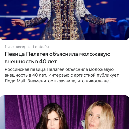
1 час назад
Lenta.Ru
Певица Пелагея объяснила моложавую
внешность в 40 лет
Российская певица Пелагея объяснила моложавую
внешность в 40 лет. Интервью с артисткой публикует
Леди Mail. Знаменитость заявила, что никогда не
прибегала к филлерам. При этом она регулярно
посещает