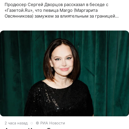
Продюсер Сергей Дворцов рассказал в беседе с
«Газетой.Ru», что певица Margo (Маргарита
Овсянникова) замужем за влиятельным за границей
бизнесменом. По словам Дворцова, о браке протеже
Филиппа Киркорова в
2 часа назад
© РИА Новости