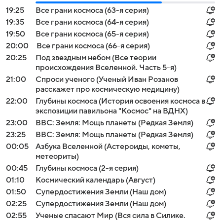
19:25
Все грани космоса (63-я серия)
19:35
Все грани космоса (64-я серия)
19:50
Все грани космоса (65-я серия)
20:00
Все грани космоса (66-я серия)
20:25
Под звездным небом (Все теории
происхождения Вселенной. Часть 5-я)
21:00
Спроси ученого (Ученый Иван Розанов
расскажет про космическую медицину)
22:00
Глубины космоса (История освоения космоса в
экспозиции павильона "Космос" на ВДНХ)
23:00
BBC: Земля: Мощь планеты (Редкая Земля)
23:25
BBC: Земля: Мощь планеты (Редкая Земля)
00:05
Азбука Вселенной (Астероиды, кометы,
метеориты)
00:45
Глубины космоса (2-я серия)
01:10
Космический календарь (Август)
01:50
Супердостижения Земли (Наш дом)
02:25
Супердостижения Земли (Наш дом)
02:55
Ученые спасают Мир (Вся сила в Силике.