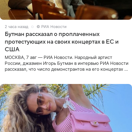
2 часа назад
© РИА Новости
Бутман рассказал о проплаченных
протестующих на своих концертах в ЕС и
США
МОСКВА, 7 авг — РИА Новости. Народный артист
России, джазмен Игорь Бутман в интервью РИА Новости
рассказал, что число демонстрантов на его концертах в
Европе и США росло с 2014 года, и многие из
протестующих,