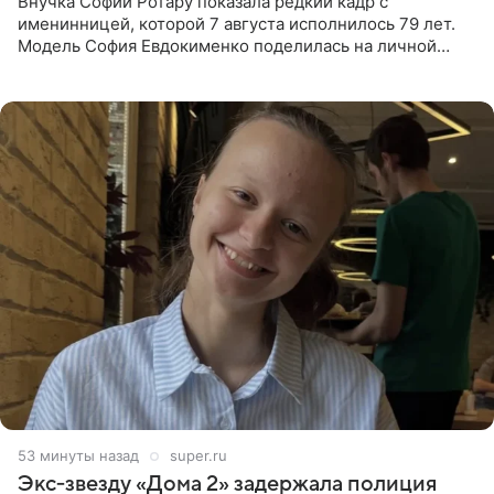
Внучка Софии Ротару показала редкий кадр с
именинницей, которой 7 августа исполнилось 79 лет.
Модель София Евдокименко поделилась на личной
странице в социальной сети фотографией знаменитой
бабушки. На снимке
53 минуты назад
super.ru
Экс‑звезду «Дома 2» задержала полиция