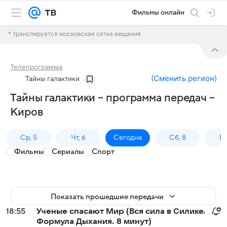
Фильмы онлайн
* транслируется московская сетка вещания
Телепрограмма
(
Сменить регион
)
Тайны галактики
Тайны галактики – программа передач –
Киров
Ср, 5
Чт, 6
Сегодня
Сб, 8
Вс
Фильмы
Сериалы
Спорт
Показать прошедшие передачи
18:55
Ученые спасают Мир (Вся сила в Силике.
Формула Дыхания. 8 минут)