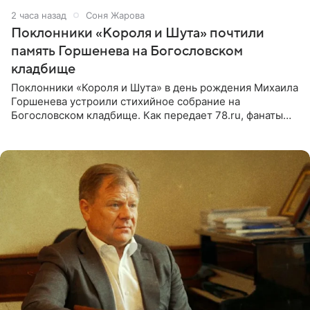
2 часа назад
Соня Жарова
Поклонники «Короля и Шута» почтили
память Горшенева на Богословском
кладбище
Поклонники «Короля и Шута» в день рождения Михаила
Горшенева устроили стихийное собрание на
Богословском кладбище. Как передает 78.ru, фанаты
пришли почтить память лидера коллектива, которому
сегодня могло бы