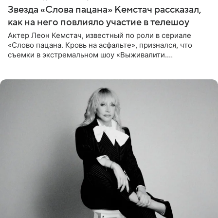
Звезда «Слова пацана» Кемстач рассказал,
как на него повлияло участие в телешоу
Актер Леон Кемстач, известный по роли в сериале
«Слово пацана. Кровь на асфальте», признался, что
съемки в экстремальном шоу «Выживалити.
Наследники» кардинально повлияли на его образ жизни.
Подробностями он