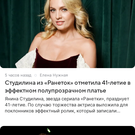
5 часов назад
Елена Нужная
Студилина из «Ранеток» отметила 41-летие в
эффектном полупрозрачном платье
Янина Студилина, звезда сериала «Ранетки», празднует
41-летие. По случаю торжества актриса выложила для
поклонников эффектный ролик, который записали
прошлой ночью. В кадре артистка предстала в
вечернем