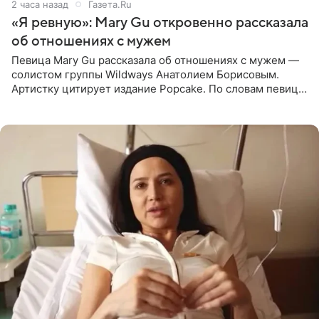
2 часа назад
Газета.Ru
«Я ревную»: Mary Gu откровенно рассказала
об отношениях с мужем
Певица Mary Gu рассказала об отношениях с мужем —
солистом группы Wildways Анатолием Борисовым.
Артистку цитирует издание Popcake. По словам певицы,
залог любви — это принять недостатки другого
человека. Также