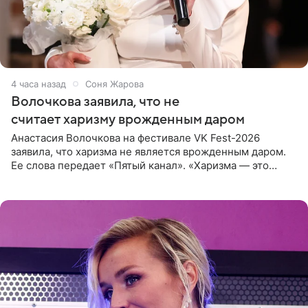
4 часа назад
Соня Жарова
Волочкова заявила, что не
считает харизму врожденным даром
Анастасия Волочкова на фестивале VK Fest-2026
заявила, что харизма не является врожденным даром.
Ее слова передает «Пятый канал». «Харизма — это
отчасти все-таки приобретенное качество, а не
врожденное, потому