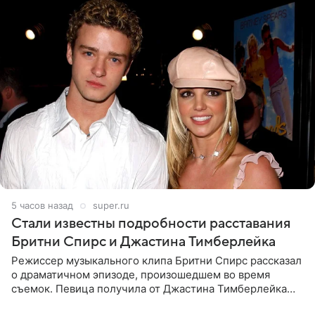
5 часов назад
super.ru
Стали известны подробности расставания
Бритни Спирс и Джастина Тимберлейка
Режиссер музыкального клипа Бритни Спирс рассказал
о драматичном эпизоде, произошедшем во время
съемок. Певица получила от Джастина Тимберлейка
сообщение о расставании прямо на площадке. По