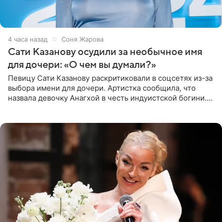
4 часа назад
Соня Жарова
Сати Казанову осудили за необычное имя
для дочери: «О чем вы думали?»
Певицу Сати Казанову раскритиковали в соцсетях из-за
выбора имени для дочери. Артистка сообщила, что
назвала девочку Анагхой в честь индуистской богини.
При этом исполнительница скрывала это имя от
поклонников