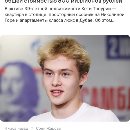
общей стоимостью 600 миллионов рублей
В активе 39-летней недвижимости Кети Топурии —
квартира в столице, просторный особняк на Николиной
Горе и апартаменты класса люкс в Дубае. Об этом
сообщает Telegram-канал «Звездач» в рубрике «По
домам». По
4 часа назад
Соня Жарова