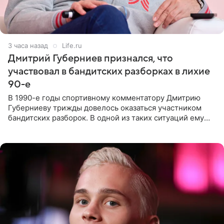
3 часа назад
Life.ru
Дмитрий Губерниев признался, что
участвовал в бандитских разборках в лихие
90-е
В 1990-е годы спортивному комментатору Дмитрию
Губерниеву трижды довелось оказаться участником
бандитских разборок. В одной из таких ситуаций ему
выдали тяжелый предмет и приказали вступить в драку,
однако он