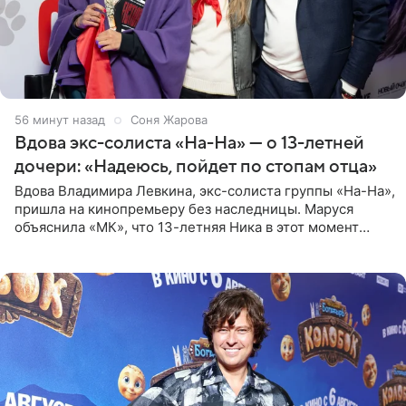
56 минут назад
Соня Жарова
Вдова экс-солиста «На-На» — о 13-летней
дочери: «Надеюсь, пойдет по стопам отца»
Вдова Владимира Левкина, экс-солиста группы «На-На»,
пришла на кинопремьеру без наследницы. Маруся
объяснила «МК», что 13-летняя Ника в этот момент
возвращалась домой с международного вокального
конкурса, где