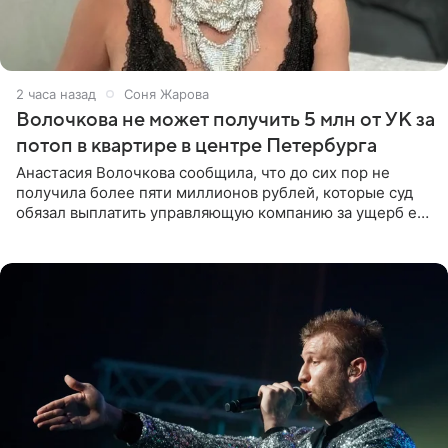
2 часа назад
Соня Жарова
Волочкова не может получить 5 млн от УК за
потоп в квартире в центре Петербурга
Анастасия Волочкова сообщила, что до сих пор не
получила более пяти миллионов рублей, которые суд
обязал выплатить управляющую компанию за ущерб ее
квартире в Санкт-Петербурге. В соцсети артистка
выложила