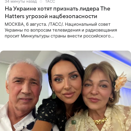
34 минуты назад
ТАСС
На Украине хотят признать лидера The
Hatters угрозой нацбезопасности
МОСКВА, 6 августа. /ТАСС/. Национальный совет
Украины по вопросам телевидения и радиовещания
просит Минкультуры страны внести российского
музыканта, лидера группы The Hatters Юрия Музыченко
в список лиц,