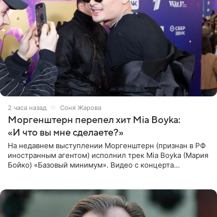
2 часа назад
Соня Жарова
Моргенштерн перепел хит Mia Boyka:
«И что вы мне сделаете?»
На недавнем выступлении Моргенштерн (признан в РФ
иностранным агентом) исполнил трек Mia Boyka (Мария
Бойко) «Базовый минимум». Видео с концерта
опубликовала Алена Жигалова в своем Telegram-
канале. «Доброе утро