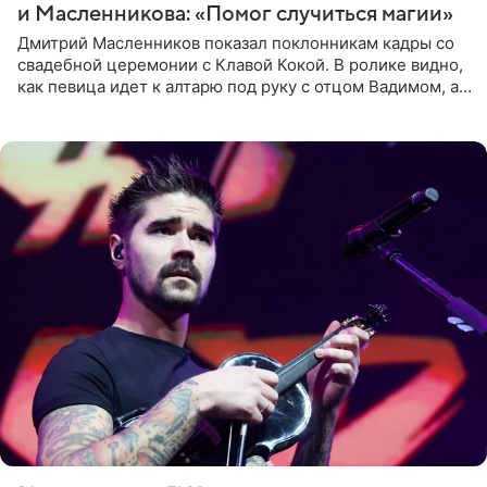
и Масленникова: «Помог случиться магии»
Дмитрий Масленников показал поклонникам кадры со
свадебной церемонии с Клавой Кокой. В ролике видно,
как певица идет к алтарю под руку с отцом Вадимом, а у
алтаря ее ждут жених и Филипп Киркоров. Именно