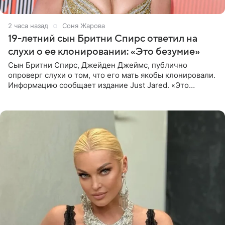
2 часа назад
Соня Жарова
19-летний сын Бритни Спирс ответил на
слухи о ее клонировании: «Это безумие»
Сын Бритни Спирс, Джейден Джеймс, публично
опроверг слухи о том, что его мать якобы клонировали.
Информацию сообщает издание Just Jared. «Это
заставляет меня понять, что многое в СМИ
преувеличено и фальшиво.