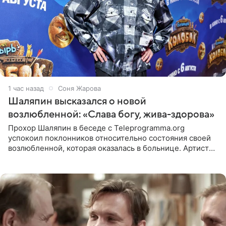
1 час назад
Соня Жарова
Шаляпин высказался о новой
возлюбленной: «Слава богу, жива-здорова»
Прохор Шаляпин в беседе с Teleprogramma.org
успокоил поклонников относительно состояния своей
возлюбленной, которая оказалась в больнице. Артист
признался, что выдохнул спокойно: жизнь женщины вне
опасности, а