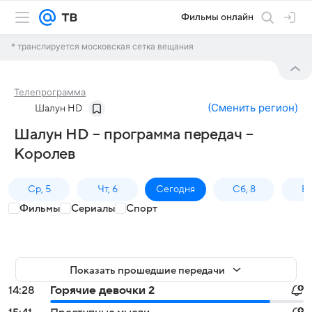
Фильмы онлайн
* транслируется московская сетка вещания
Телепрограмма
(
Сменить регион
)
Шалун HD
Шалун HD – программа передач –
Королев
Ср, 5
Чт, 6
Сегодня
Сб, 8
Вс
Фильмы
Сериалы
Спорт
Показать прошедшие передачи
14:28
Горячие девочки 2