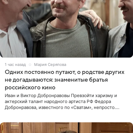
1 час назад
Мария Серяпова
Одних постоянно путают, о родстве других
не догадываются: знаменитые братья
российского кино
Иван и Виктор Добронравовы Превзойти харизму и
актерский талант народного артиста РФ Федора
Добронравова, известного по «Сватам», непросто.
Однако его сыновья достойно продолжают знаменитую
фамилию в