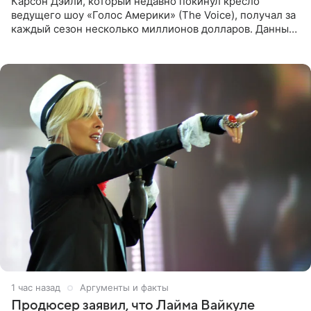
Карсон Дэйли, который недавно покинул кресло
ведущего шоу «Голос Америки» (The Voice), получал за
каждый сезон несколько миллионов долларов. Данные
о его доходах раскрыл инсайдер из съемочной команды
проекта в
1 час назад
Аргументы и факты
Продюсер заявил, что Лайма Вайкуле