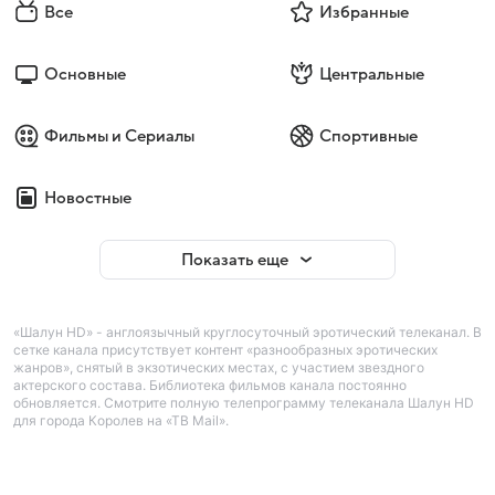
Все
Избранные
Основные
Центральные
Фильмы и Сериалы
Спортивные
Новостные
Показать еще
«Шалун HD» - англоязычный круглосуточный эротический телеканал. В
сетке канала присутствует контент «разнообразных эротических
жанров», снятый в экзотических местах, с участием звездного
актерского состава. Библиотека фильмов канала постоянно
обновляется. Смотрите полную телепрограмму телеканала Шалун HD
для города Королев на «ТВ Mail».