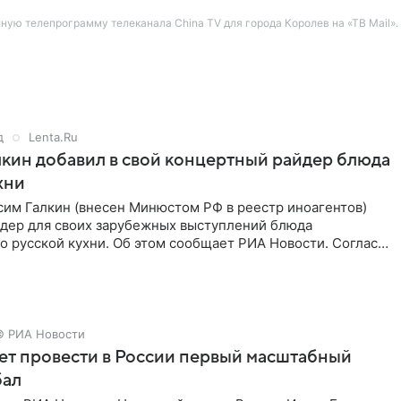
лную телепрограмму телеканала China TV для города Королев на «ТВ Mail».
д
Lenta.Ru
кин добавил в свой концертный райдер блюда
хни
им Галкин (внесен Минюстом РФ в реестр иноагентов)
йдер для своих зарубежных выступлений блюда
 русской кухни. Об этом сообщает РИА Новости. Согласно
 гримерную
© РИА Новости
ет провести в России первый масштабный
бал