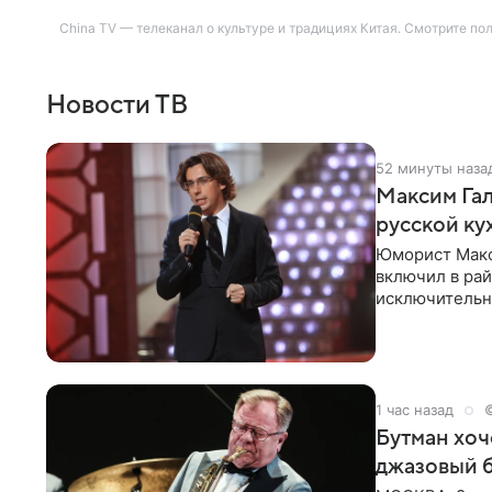
China TV — телеканал о культуре и традициях Китая. Смотрите по
Новости ТВ
52 минуты наза
Максим Гал
русской ку
Юморист Макс
включил в ра
исключительно
документу, в
1 час назад
Бутман хоч
джазовый 