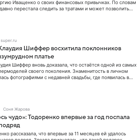
ргию Иващенко о своих финансовых привычках. По словам
 давно перестала следить за тратами и может позволить
super.ru
 Клаудия Шиффер восхитила поклонников
изумрудном платье
удия Шиффер вновь доказала, что остаётся одной из самых
пермоделей своего поколения. Знаменитость в личном
ась фотографиями с недавней свадьбы, где появилась в
Соня Жарова
ь чудо»: Тодоренко впервые за год поспала
 подряд
нко рассказала, что впервые за 11 месяцев ей удалось
 часов подряд. Звезда призналась, что такой подарок