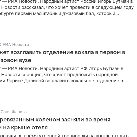
г — РИА Новости. Народный артист России Игорь Бутман в
Новости рассказал, что хочет провести в следующем году
рбурге первый масштабный джазовый бал, который
аз,
© РИА Новости
ет возглавить отделение вокала в первом в
зовом вузе
г — РИА Новости. Народный артист РФ Игорь Бутман в
 Новости сообщил, что хочет предложить народной
ии Ларисе Долиной возглавить вокальное отделение в
сии
Соня Жарова
еревязанным коленом засняли во время
 на крыше отеля
засняли во время утренней тренировки на крыше отеля в