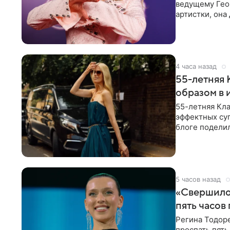
ведущему Гео
артистки, она
себе жить,
4 часа назад
55-летняя
образом в 
55-летняя Кла
эффектных су
блоге поделил
роли гостьи,
5 часов назад
«Свершилос
пять часов
Регина Тодоре
проспать пять