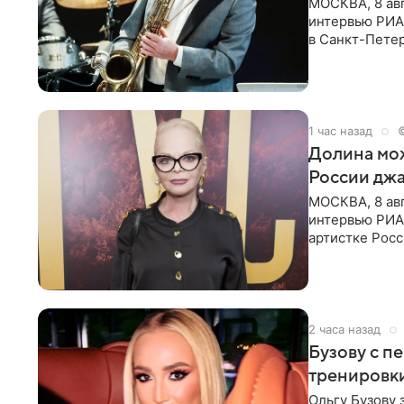
МОСКВА, 8 ав
интервью РИА 
в Санкт-Пете
объединит дж
1 час назад
Долина мож
России джа
МОСКВА, 8 ав
интервью РИА
артистке Росс
первом в Рос
2 часа назад
Бузову с п
тренировки
Ольгу Бузову 