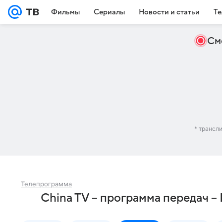
Фильмы
Сериалы
Новости и статьи
Те
См
* трансл
Телепрограмма
China TV – программа передач –