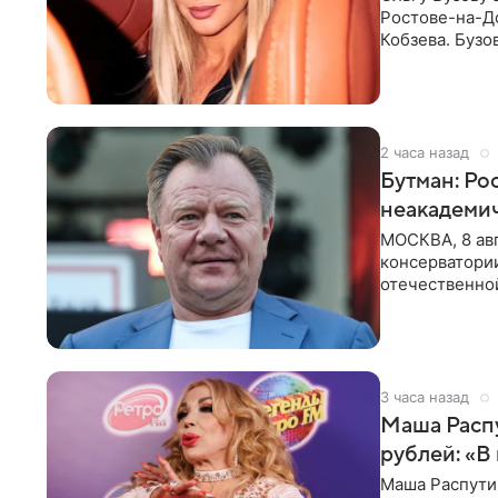
Ростове-на-До
Кобзева. Бузо
утром,
2 часа назад
Бутман: Ро
неакадеми
МОСКВА, 8 авг
консерватори
отечественной
исполнителей
3 часа назад
Маша Распу
рублей: «В
Маша Распути