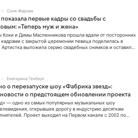
Соня Жарова
 показала первые кадры со свадьбы с
вым: «Теперь муж и жена»
ы Коки и Димы Масленникова прошла вдали от посторонних
 кадрами с закрытой церемонии певица поделилась в
. Артистка выложила серию свадебных снимков и оставила
Екатерина Генберг
но о перезапуске шоу «Фабрика звезд»:
новости о предстоящем обновлении проекта
зд» — одно из самых популярных музыкальных шоу
телевидения, открывшее дорогу в индустрию десяткам
лнителей. Проект выходил на Первом канале с 2002 по
тем