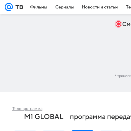
Фильмы
Сериалы
Новости и статьи
Те
См
* трансл
Телепрограмма
M1 GLOBAL – программа переда