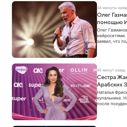
34 минуты наза
Олег Газма
помощью 
Олег Газманов
нейросетями. 
заявил, что п
шаблонно. По
45 минут назад
Сестра Жан
Арабских 
Наталья Фрис
купальнике. Н
после похуден