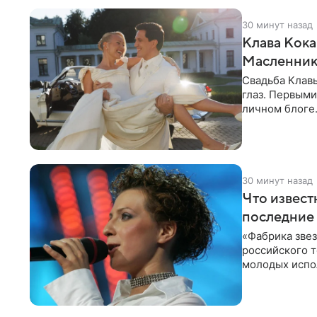
30 минут назад
Клава Кока
Масленнико
Свадьба Клав
глаз. Первыми
личном блоге
лаконичную
30 минут назад
Что извест
последние 
«Фабрика зве
российского 
молодых испо
2007 год, а за