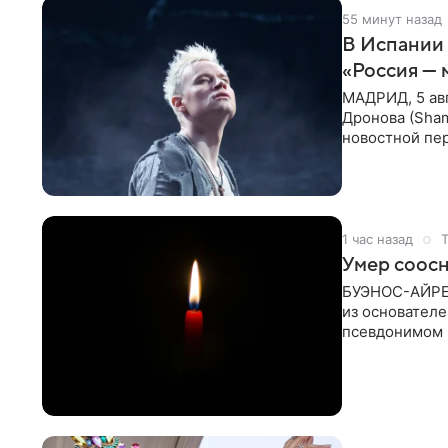
55 минут назад
В Испании 
«Россия — 
МАДРИД, 5 ав
Дронова (Sham
новостной пе
корпорации И
1 час назад
Умер соосн
БУЭНОС-АЙРЕС,
из основателе
псевдонимом 
его бывший