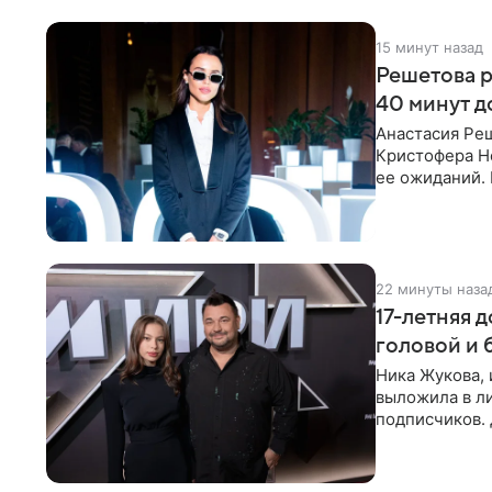
15 минут назад
Решетова р
40 минут д
Анастасия Ре
Кристофера Но
ее ожиданий. 
стали
22 минуты наза
17-летняя 
головой и
Ника Жукова, 
выложила в л
подписчиков.
предстала пер