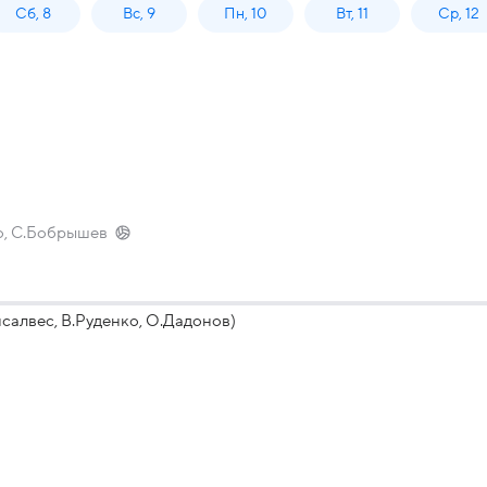
Сб, 8
Вс, 9
Пн, 10
Вт, 11
Ср, 12
ко, С.Бобрышев
нсалвес, В.Руденко, О.Дадонов)