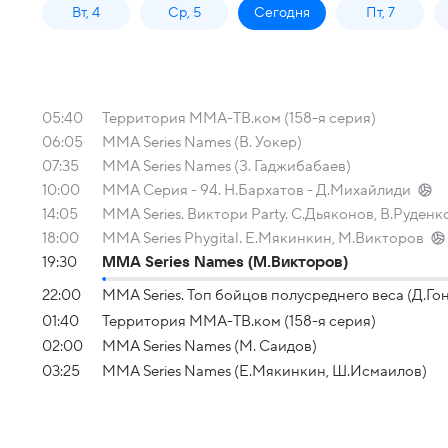
Вт, 4
Ср, 5
Сегодня
Пт, 7
05:40
Территория ММА-ТВ.ком (158-я серия)
06:05
MMA Series Names (В. Уокер)
07:35
MMA Series Names (З. Гаджибабаев)
10:00
ММА Серия - 94. Н.Бархатов - Д.Михайлиди
14:05
MMA Series. Виктори Party. С.Дьяконов, В.Руден
18:00
MMA Series Phygital. Е.Мякинкин, М.Викторов
19:30
MMA Series Names (М.Викторов)
22:00
MMA Series. Топ бойцов полусреднего веса (Д.Го
01:40
Территория ММА-ТВ.ком (158-я серия)
02:00
MMA Series Names (М. Саидов)
03:25
MMA Series Names (Е.Мякинкин, Ш.Исмаилов)