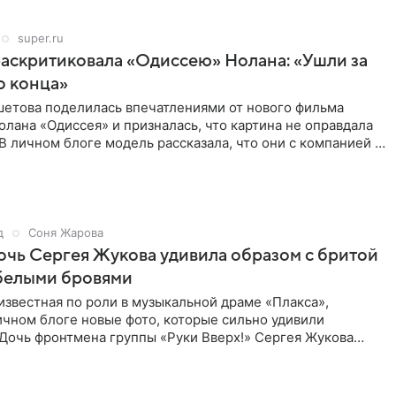
super.ru
аскритиковала «Одиссею» Нолана: «Ушли за
о конца»
шетова поделилась впечатлениями от нового фильма
лана «Одиссея» и призналась, что картина не оправдала
В личном блоге модель рассказала, что они с компанией не
д
Соня Жарова
дочь Сергея Жукова удивила образом с бритой
 белыми бровями
известная по роли в музыкальной драме «Плакса»,
ичном блоге новые фото, которые сильно удивили
 Дочь фронтмена группы «Руки Вверх!» Сергея Жукова
ед публикой с