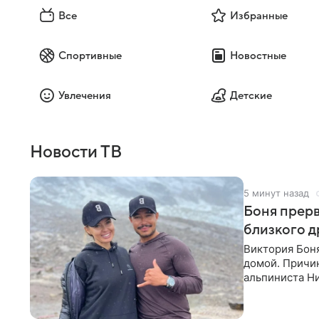
Все
Избранные
Спортивные
Новостные
Увлечения
Детские
Новости ТВ
5 минут назад
Боня прерв
близкого д
Виктория Боня
домой. Причин
альпиниста Н
близким друг