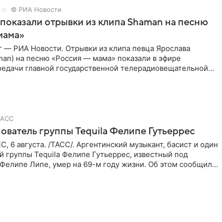
© РИА Новости
показали отрывки из клипа Shaman на песню
мама»
г — РИА Новости. Отрывки из клипа певца Ярослава
an) на песню «Россия — мама» показали в эфире
редачи главной государственной телерадиовещательной
спании RTVE.
ТАСС
ователь группы Tequila Фелипе Гутьеррес
 6 августа. /ТАСС/. Аргентинский музыкант, басист и один
й группы Tequila Фелипе Гутьеррес, известный под
Фелипе Липе, умер на 69-м году жизни. Об этом сообщил