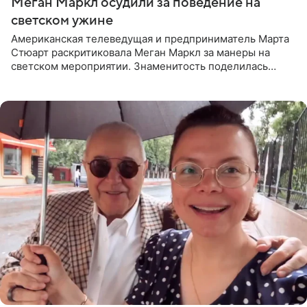
Меган Маркл осудили за поведение на
светском ужине
Американская телеведущая и предприниматель Марта
Стюарт раскритиковала Меган Маркл за манеры на
светском мероприятии. Знаменитость поделилась
деталями личной встречи с герцогиней Сассекской,
пишет PageSix. По