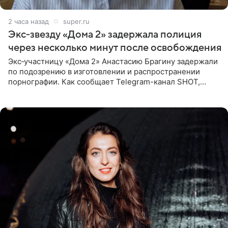
2 часа назад
super.ru
Экс‑звезду «Дома 2» задержала полиция
через несколько минут после освобождения
Экс‑участницу «Дома 2» Анастасию Брагину задержали
по подозрению в изготовлении и распространении
порнографии. Как сообщает Telegram-канал SHOT,
девушка может оказаться в СИЗО. Следствие
ходатайствует об