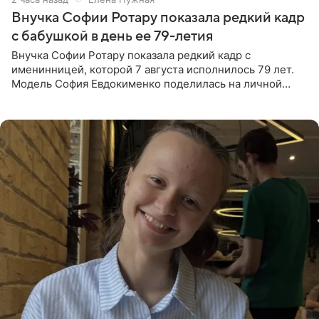
Внучка Софии Ротару показала редкий кадр
с бабушкой в день ее 79-летия
Внучка Софии Ротару показала редкий кадр с
именинницей, которой 7 августа исполнилось 79 лет.
Модель София Евдокименко поделилась на личной
странице в социальной сети фотографией знаменитой
бабушки. На снимке