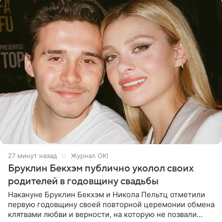
27 минут назад
Журнал OK!
Бруклин Бекхэм публично уколол своих
родителей в годовщину свадьбы
Накануне Бруклин Бекхэм и Никола Пельтц отметили
первую годовщину своей повторной церемонии обмена
клятвами любви и верности, на которую не позвали