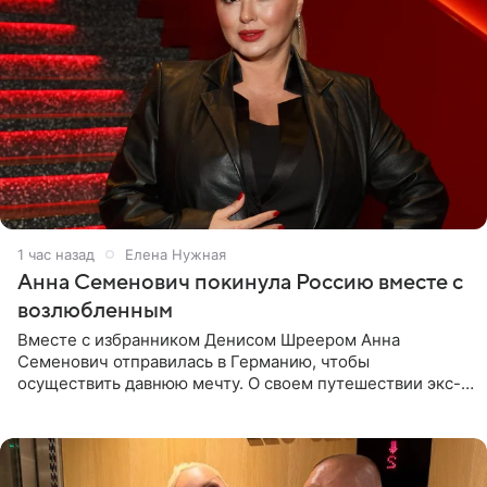
1 час назад
Елена Нужная
Анна Семенович покинула Россию вместе с
возлюбленным
Вместе с избранником Денисом Шреером Анна
Семенович отправилась в Германию, чтобы
осуществить давнюю мечту. О своем путешествии экс-
солистка «Блестящих» рассказала поклонникам на
личной странице в социальной