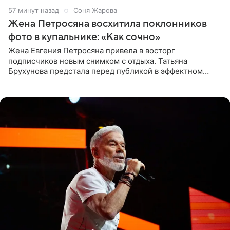
57 минут назад
Соня Жарова
Жена Петросяна восхитила поклонников
фото в купальнике: «Как сочно»
Жена Евгения Петросяна привела в восторг
подписчиков новым снимком с отдыха. Татьяна
Брухунова предстала перед публикой в эффектном
черно-сиреневом монокини, позируя прямо в бассейне.
«Ох, как сочно», «Татьяна,