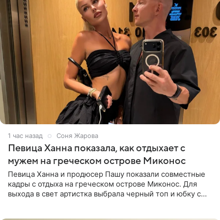
1 час назад
Соня Жарова
Певица Ханна показала, как отдыхает с
мужем на греческом острове Миконос
Певица Ханна и продюсер Пашу показали совместные
кадры с отдыха на греческом острове Миконос. Для
выхода в свет артистка выбрала черный топ и юбку с
высоким разрезом. Дополнили образ босоножки в тон,
серьги с