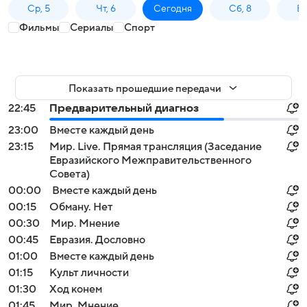
Ср, 5
Чт, 6
Сегодня
Сб, 8
Вс
Фильмы
Сериалы
Спорт
Показать прошедшие передачи
22:45
Предварительный диагноз
23:00
Вместе каждый день
23:15
Мир. Live. Прямая трансляция (Заседание
Евразийского Межправительственного
Совета)
00:00
Вместе каждый день
00:15
Обману. Нет
00:30
Мир. Мнение
00:45
Евразия. Дословно
01:00
Вместе каждый день
01:15
Культ личности
01:30
Ход конем
01:45
Мир. Мнение