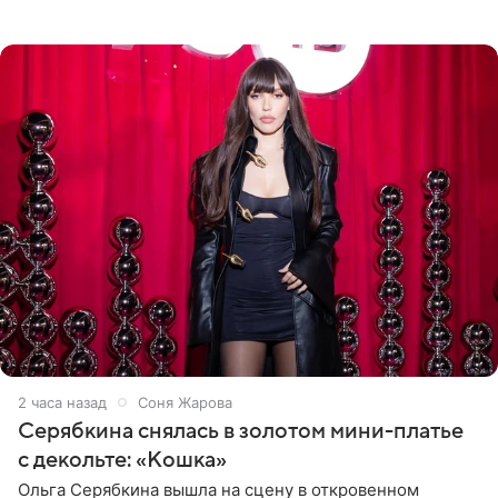
знаменитость предстала перед поклонниками в ярком
розовом купальнике с
2 часа назад
Соня Жарова
Серябкина снялась в золотом мини-платье
с декольте: «Кошка»
Ольга Серябкина вышла на сцену в откровенном