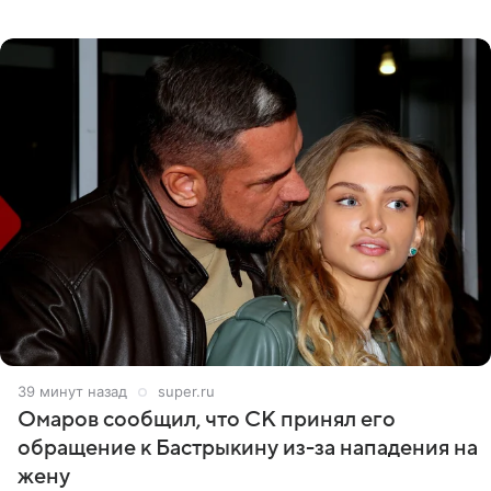
никого из клана Бекхэм. По словам инсайдеров, пара
считает это
39 минут назад
super.ru
Омаров сообщил, что СК принял его
обращение к Бастрыкину из-за нападения на
жену