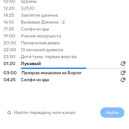
10:50
Шрамы
12:20
З/Л/О
14:25
Заклятие джинна
16:10
Вызываю Джинна - 2
17:35
Селфи из ада
19:00
Ученик экзорциста
20:30
Призрачная дверь
22:00
13 изгнаний дьявола
23:50
Дитя тьмы: первая жертва
01:20
Лукавый
03:00
Призрак монахини из Борли
04:25
Селфи из ада
Найти