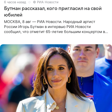
6 часов назад
© РИА Новости
Бутман рассказал, кого пригласил на свой
юбилей
МОСКВА, 8 авг — РИА Новости. Народный артист
России Игорь Бутман в интервью РИА Новости
сообщил, что отметит 65-летие большим концертом в
Кремлевском дворце, а вместе с ним на сцену выйдут
его друзья —