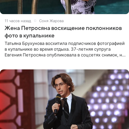
11 часов назад
Соня Жарова
Жена Петросяна восхищение поклонников
фото в купальнике
Татьяна Брухунова восхитила подписчиков фотографией
в купальнике во время отдыха. 37-летняя супруга
Евгения Петросяна опубликовала в соцсетях снимок, на
котором позирует у бассейна в белоснежном монокини
с