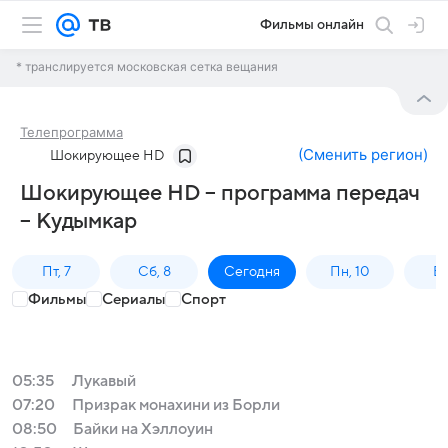
Фильмы онлайн
* транслируется московская сетка вещания
Телепрограмма
(
Сменить регион
)
Шокирующее HD
Шокирующее HD – программа передач
– Кудымкар
Пт, 7
Сб, 8
Сегодня
Пн, 10
Вт,
Фильмы
Сериалы
Спорт
05:35
Лукавый
07:20
Призрак монахини из Борли
08:50
Байки на Хэллоуин