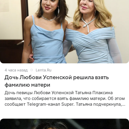
4 часа назад
Lenta.Ru
Дочь Любови Успенской решила взять
фамилию матери
Дочь певицы Любови Успенской Татьяна Плаксина
заявила, что собирается взять фамилию матери. Об этом
сообщает Telegram-канал Super. Татьяна подчеркнула,
что приняла решение о смене фамилии, поскольку
именно от