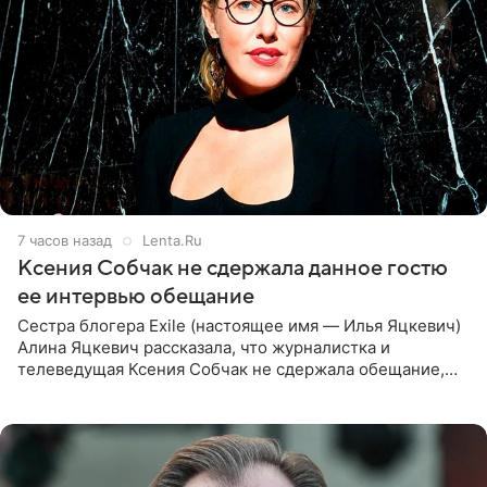
7 часов назад
Lenta.Ru
Ксения Собчак не сдержала данное гостю
ее интервью обещание
Сестра блогера Exile (настоящее имя — Илья Яцкевич)
Алина Яцкевич рассказала, что журналистка и
телеведущая Ксения Собчак не сдержала обещание,
которое дала ему во время интервью с ним. Об этом она
заявила в