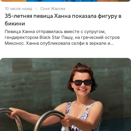
10 часов назад
Соня Жарова
35-летняя певица Ханна показала фигуру в
бикини
Певица Ханна отправилась вместе с супругом,
гендиректором Black Star Пашу, на греческий остров
Миконос. Ханна опубликовала селфи в зеркале и
призналась, что сейчас особенно довольна собой. По
словам певицы, она