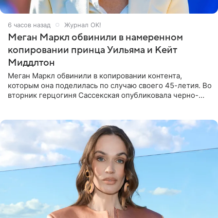
6 часов назад
Журнал OK!
Меган Маркл обвинили в намеренном
копировании принца Уильяма и Кейт
Миддлтон
Меган Маркл обвинили в копировании контента,
которым она поделилась по случаю своего 45-летия. Во
вторник герцогиня Сассекская опубликовала черно-
белую фотографию, на которой она прыгает в бассейн с
воздушными