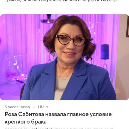
остался без звуковой дорожки в виде песни August
(«Август») американской
5 часов назад
Life.ru
Роза Сябитова назвала главное условие
крепкого брака