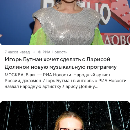
7 часов назад
© РИА Новости
Игорь Бутман хочет сделать с Ларисой
Долиной новую музыкальную программу
МОСКВА, 8 авг — РИА Новости. Народный артист
России, джазмен Игорь Бутман в интервью РИА Новости
назвал народную артистку Ларису Долину
великолепной певицей и рассказал о желании сделать с
ней новую совместную