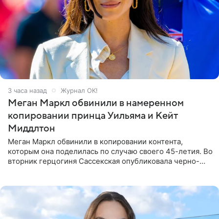
3 часа назад
Журнал OK!
Меган Маркл обвинили в намеренном
копировании принца Уильяма и Кейт
Миддлтон
Меган Маркл обвинили в копировании контента,
которым она поделилась по случаю своего 45-летия. Во
вторник герцогиня Сассекская опубликовала черно-
белую фотографию, на которой она прыгает в бассейн с
воздушными