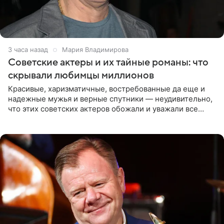
3 часа назад
Мария Владимирова
Советские актеры и их тайные романы: что
скрывали любимцы миллионов
Красивые, харизматичные, востребованные да еще и
надежные мужья и верные спутники — неудивительно,
что этих советских актеров обожали и уважали все
женщины большой страны, и наверняка не раз ставили
их в