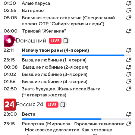
01:30
Алые паруса
02:55
Ватерлоо
05:05
Большая страна: открытие (Специальный
проект ОТР "Сибирь: время и люди")
06:00
Трамвай "Желание"
Dомашний
22:11
Излечу твои раны (4-я серия)
23:15
Бывшие любимые (1-я серия)
00:08
Бывшие любимые (2-я серия)
01:02
Бывшие любимые (3-я серия)
01:56
Бывшие любимые (4-я серия)
02:50
Знать будущее. Жизнь после Ванги
(Четвертая жертва)
Россия 24
23:00
Вести
23:15
Репортаж (Миронова - Городские технологии
- Московское долголетие. Как в столице