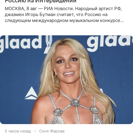
Россию на Интервидении
МОСКВА, 8 авг — РИА Новости. Народный артист РФ,
джазмен Игорь Бутман считает, что Россию на
следующем международном музыкальном конкурсе
«Интервидение» могла бы представить молодая певица
Варвара Убель, так
5 часов назад
Соня Жарова