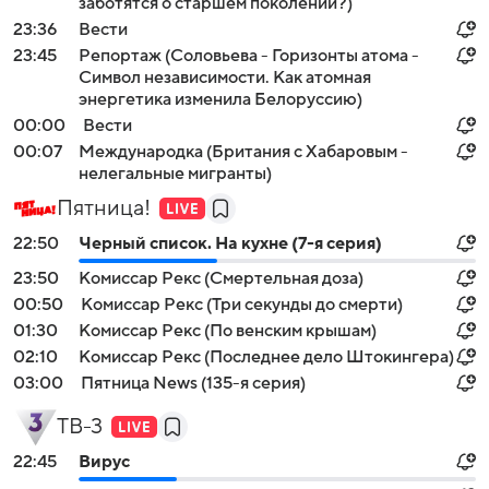
заботятся о старшем поколении?)
23:36
Вести
23:45
Репортаж (Соловьева - Горизонты атома -
Символ независимости. Как атомная
энергетика изменила Белоруссию)
00:00
Вести
00:07
Международка (Британия с Хабаровым -
нелегальные мигранты)
Пятница!
22:50
Черный список. На кухне (7-я серия)
23:50
Комиссар Рекс (Смертельная доза)
00:50
Комиссар Рекс (Три секунды до смерти)
01:30
Комиссар Рекс (По венским крышам)
02:10
Комиссар Рекс (Последнее дело Штокингера)
03:00
Пятница News (135-я серия)
ТВ-3
22:45
Вирус