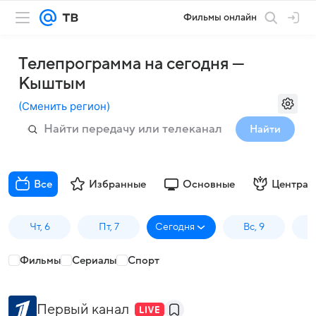
Фильмы онлайн
Телепрограмма на сегодня —
Кыштым
(
Сменить регион
)
Найти
Все
Избранные
Основные
Централ
Чт, 6
Пт, 7
Сегодня
Вс, 9
П
Фильмы
Сериалы
Спорт
Первый канал