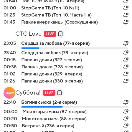
00:40
Топ-10 от 16 на 9 (10-я серия)
01:00
StopGame ТВ (Топ-10 №11)
01:25
StopGame ТВ (Топ-10. Часть 1-я)
01:45
Гадкие американцы (Совокущение)
СТС Love
23:05
Сердца за любовь (77-я серия)
23:40
Сердца за любовь (78-я серия)
00:15
Папины дочки (327-я серия)
00:38
Папины дочки (328-я серия)
01:02
Папины дочки (329-я серия)
01:26
Папины дочки (330-я серия)
Суббота!
22:40
Богиня сыска (2-я серия)
00:00
Моя вторая мама (87-я серия)
00:20
Моя вторая мама (88-я серия)
00:50
Ветреный (236-я серия)