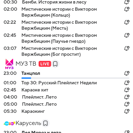
00:30
Бемби. История жизни в лесу
02:00
Мистические истории с Виктором
Вержбицким (Кольцо)
02:22
Мистические истории с Виктором
Вержбицким (Месть)
02:45
Мистические истории с Виктором
Вержбицким (Паучье гнездо)
03:07
Мистические истории с Виктором
Вержбицким (Бог простит)
МУЗ ТВ
23:00
Танцпол
01:00
Top 30: Русский Плейлист Недели
02:45
Караоке хит
04:00
Плейлист. Лето
05:00
Плейлист. Лето
05:30
Караокинг
Карусель
23:00
Дед Мороз и лето