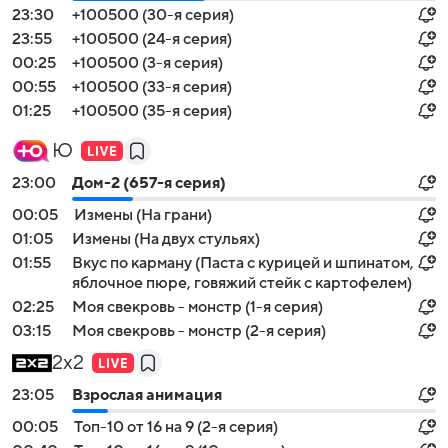
23:30
+100500 (30-я серия)
23:55
+100500 (24-я серия)
00:25
+100500 (3-я серия)
00:55
+100500 (33-я серия)
01:25
+100500 (35-я серия)
Ю
23:00
Дом-2 (657-я серия)
00:05
Измены (На грани)
01:05
Измены (На двух стульях)
01:55
Вкус по карману (Паста с курицей и шпинатом,
яблочное пюре, говяжий стейк с картофелем)
02:25
Моя свекровь - монстр (1-я серия)
03:15
Моя свекровь - монстр (2-я серия)
2x2
23:05
Взрослая анимация
00:05
Топ-10 от 16 на 9 (2-я серия)