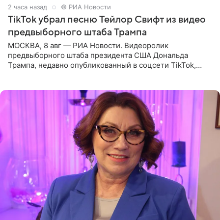
2 часа назад
© РИА Новости
TikTok убрал песню Тейлор Свифт из видео
предвыборного штаба Трампа
МОСКВА, 8 авг — РИА Новости. Видеоролик
предвыборного штаба президента США Дональда
Трампа, недавно опубликованный в соцсети TikTok,
остался без звуковой дорожки в виде песни August
(«Август») американской