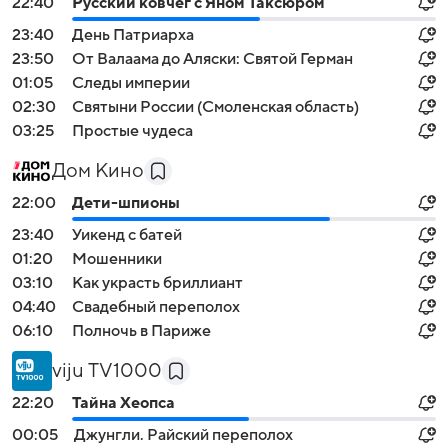
22:40
Русский ковчег с Яном Таксюром
23:40
День Патриарха
23:50
От Валаама до Аляски: Святой Герман
01:05
Следы империи
02:30
Святыни России (Смоленская область)
03:25
Простые чудеса
Дом Кино
22:00
Дети-шпионы
23:40
Уикенд с батей
01:20
Мошенники
03:10
Как украсть бриллиант
04:40
Свадебный переполох
06:10
Полночь в Париже
viju TV1000
22:20
Тайна Хеопса
00:05
Джунгли. Райский переполох