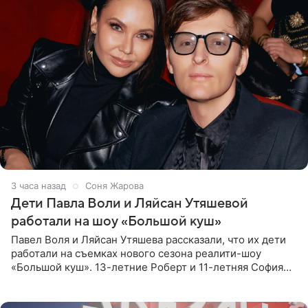
3 часа назад
Соня Жарова
Дети Павла Воли и Ляйсан Утяшевой
работали на шоу «Большой куш»
Павел Воля и Ляйсан Утяшева рассказали, что их дети
работали на съемках нового сезона реалити-шоу
«Большой куш». 13-летние Роберт и 11-летняя София
отправились вместе с родителями в Таиланд и успели
поработать