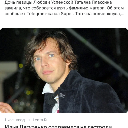
Дочь певицы Любови Успенской Татьяна Плаксина
заявила, что собирается взять фамилию матери. Об этом
сообщает Telegram-канал Super. Татьяна подчеркнула,
что приняла решение о смене фамилии, поскольку
именно от
1 час назад
Lenta.Ru
Илья Лагутенко отправился на гастроли