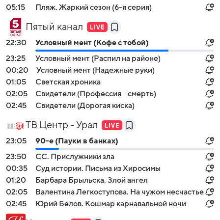
05:15
Пляж. Жаркий сезон (6-я серия)
Пятый канал
22:30
Условный мент (Кофе с тобой)
23:25
Условный мент (Распил на районе)
00:20
Условный мент (Надежные руки)
01:05
Светская хроника
02:05
Свидетели (Профессия - смерть)
02:45
Свидетели (Дорогая киска)
ТВ Центр - Урал
23:05
90-е (Пауки в банках)
23:50
СС. Прислужники зла
00:35
Суд истории. Письма из Хиросимы
01:20
Барбара Брыльска. Злой ангел
02:05
Валентина Легкоступова. На чужом несчастье
02:45
Юрий Белов. Кошмар карнавальной ночи