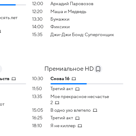
12:00
Аркадий Паровозов
12:20
Маша и Медведь
сять лет
13:30
Бумажки
14:00
Фиксики
15:35
Джи-Джи Бонд: Супергонщик
Премиальное HD
ьств
10:30
Снова 16
11:50
Третий акт
13:35
Мое прекрасное несчастье
2
ют
15:05
В одно ухо влетело
16:25
Третий акт
18:10
Я не киллер