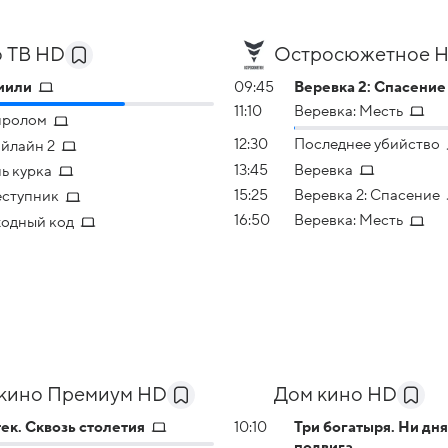
 ТВ HD
Остросюжетное 
мили
09:45
Веревка 2: Спасение
11:10
Веревка: Месть
пролом
12:30
Последнее убийство
йлайн 2
13:45
Веревка
ь курка
15:25
Веревка 2: Спасение
ступник
16:50
Веревка: Месть
одный код
кино Премиум HD
Дом кино HD
ек. Сквозь столетия
10:10
Три богатыря. Ни дня
подвига