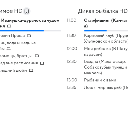
имое HD
Дикая рыбалка HD
 Иванушка-дурачок за чудом
11:00
Старфишинг (Камчатк
дил
я)
ревич Проша
11:30
Карповый клуб (Пруд
Ульяновской области
нь, вода и медные
бы
12:00
Моя рыбалка (В Шату
карасем)
помощь, братцы!
12:30
Бездна (Мадагаскар.
зд вне расписания
Собакозубый тунец и
ледний дюйм
макрель)
13:00
Рыбачим с вами
13:35
Ловля мирных рыб (П