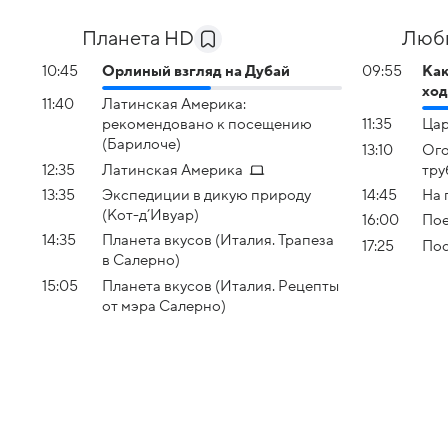
Планета HD
Люб
10:45
Орлиный взгляд на Дубай
09:55
Как
хо
11:40
Латинская Америка:
рекомендовано к посещению
11:35
Ца
(Барилоче)
13:10
Ого
12:35
Латинская Америка
тру
13:35
Экспедиции в дикую природу
14:45
На 
(Кот-д’Ивуар)
16:00
Пое
14:35
Планета вкусов (Италия. Трапеза
17:25
Пос
в Салерно)
15:05
Планета вкусов (Италия. Рецепты
от мэра Салерно)