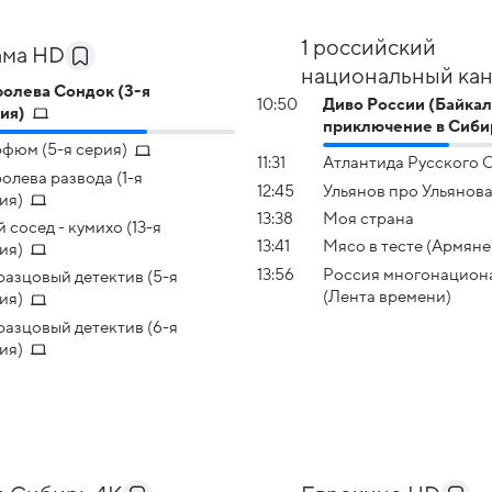
1 российский
ама HD
национальный ка
олева Сондок (3-я
10:50
Диво России (Байка
ия)
приключение в Сиби
фюм (5-я серия)
11:31
Атлантида Русского 
олева развода (1-я
12:45
Ульянов про Ульянов
ия)
13:38
Моя страна
 сосед - кумихо (13-я
13:41
Мясо в тесте (Армяне
ия)
13:56
Россия многонацион
азцовый детектив (5-я
(Лента времени)
ия)
азцовый детектив (6-я
ия)