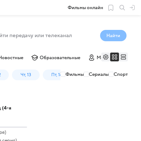
Фильмы онлайн
Найти
Новостные
Образовательные
Местные
Му
Фильмы
Сериалы
Спорт
2
Чт, 13
Пт, 14
Сб, 15
Вс, 16
 (4-я
ря)
я серия)