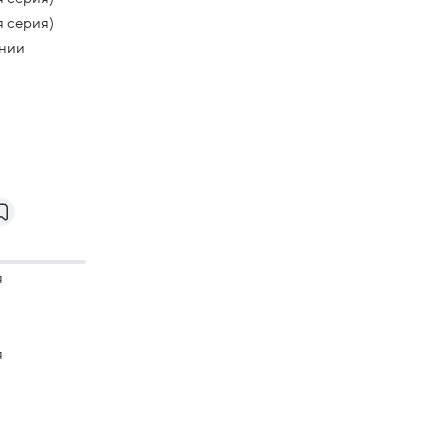
я серия)
ении
я
я