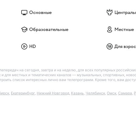
Основные
Централь
Образовательные
Местные
HD
Для взро
лепередач на сегодня, завтра и на неделю, для всех популярных российск
так и для местных и тематических каналов — музыкальных, спортивных, нов
астроить список интересных лично вам телепрограмм. Кроме того, вам дос
бирск
,
Екатеринбург
,
Нижний Новгород
,
Казань
,
Челябинск
,
Омск
,
Самара
,
Р