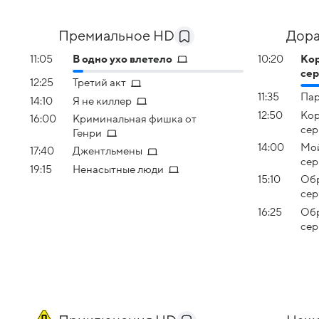
Премиальное HD
Дор
11:05
В одно ухо влетело
10:20
Кор
сер
12:25
Третий акт
11:35
Пар
14:10
Я не киллер
12:50
Кор
16:00
Криминальная фишка от
сер
Генри
14:00
Мой
17:40
Джентльмены
сер
19:15
Ненасытные люди
15:10
Обр
сер
16:25
Обр
сер