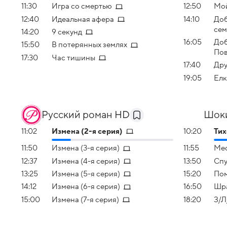
11:30
Игра со смертью
12:50
Мой
12:40
Идеальная афера
14:10
Доб
се
14:20
9 секунд
16:05
Доб
15:50
В потерянных землях
Пов
17:30
Час тишины
17:40
Дру
19:05
Елк
Русский роман HD
Шок
11:02
Измена (2-я серия)
10:20
Тих
11:50
Измена (3-я серия)
11:55
Мес
12:37
Измена (4-я серия)
13:50
Спу
13:25
Измена (5-я серия)
15:20
Пом
14:12
Измена (6-я серия)
16:50
Шр
15:00
Измена (7-я серия)
18:20
З/Л