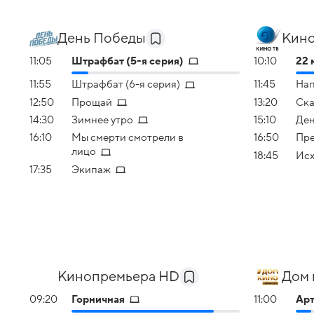
День Победы
Кино
11:05
Штрафбат (5-я серия)
10:10
22 
11:55
Штрафбат (6-я серия)
11:45
На
12:50
Прощай
13:20
Ска
14:30
Зимнее утро
15:10
Ден
16:10
Мы смерти смотрели в
16:50
Пре
лицо
18:45
Исх
17:35
Экипаж
Кинопремьера HD
Дом 
09:20
Горничная
11:00
Арт