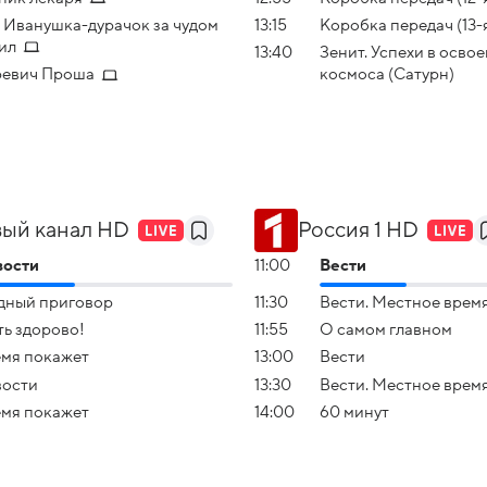
 Иванушка-дурачок за чудом
13:15
Коробка передач (13-
ил
13:40
Зенит. Успехи в осво
ревич Проша
космоса (Сатурн)
ый канал HD
Россия 1 HD
вости
11:00
Вести
ный приговор
11:30
Вести. Местное врем
ь здорово!
11:55
О самом главном
мя покажет
13:00
Вести
вости
13:30
Вести. Местное врем
мя покажет
14:00
60 минут