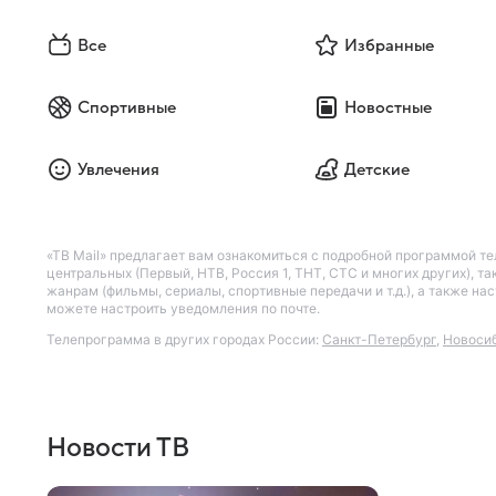
Все
Избранные
Спортивные
Новостные
Увлечения
Детские
«ТВ Mail» предлагает вам ознакомиться с подробной программой те
центральных (Первый, НТВ, Россия 1, ТНТ, СТС и многих других), 
жанрам (фильмы, сериалы, спортивные передачи и т.д.), а также н
можете настроить уведомления по почте.
Телепрограмма в других городах России:
Санкт-Петербург
,
Новоси
Новости ТВ