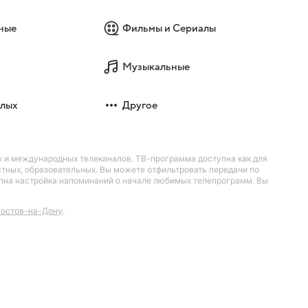
ные
Фильмы и Сериалы
Музыкальные
слых
Другое
их и международных телеканалов. ТВ-программа доступна как для
остных, образовательных. Вы можете отфильтровать передачи по
тупна настройка напоминаний о начале любимых телепрограмм. Вы
остов-на-Дону
.