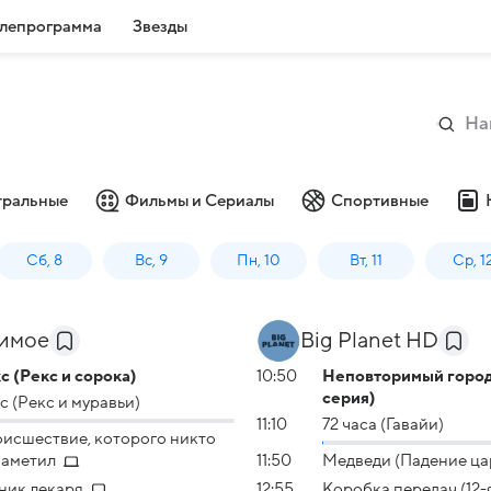
лепрограмма
Звезды
тральные
Фильмы и Сериалы
Спортивные
Сб, 8
Вс, 9
Пн, 10
Вт, 11
Ср, 1
имое
Big Planet HD
с (Рекс и сорока)
10:50
Неповторимый город
серия)
с (Рекс и муравьи)
11:10
72 часа (Гавайи)
исшествие, которого никто
заметил
11:50
Медведи (Падение ца
ник лекаря
12:55
Коробка передач (12-