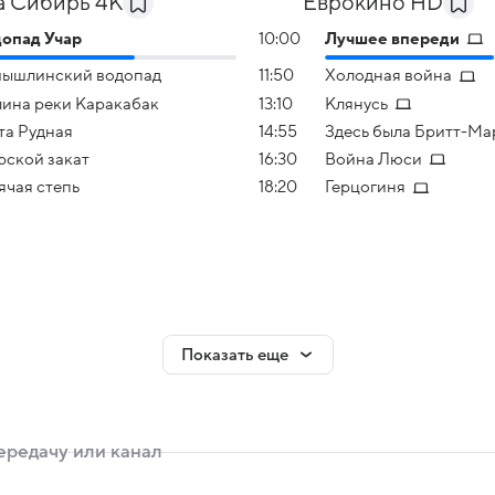
 Сибирь 4К
Еврокино HD
опад Учар
10:00
Лучшее впереди
ышлинский водопад
11:50
Холодная война
ина реки Каракабак
13:10
Клянусь
та Рудная
14:55
Здесь была Бритт-Ма
ской закат
16:30
Война Люси
ячая степь
18:20
Герцогиня
Показать еще