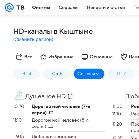
Фильмы
Сериалы
Новости и статьи
Те
HD-каналы в Кыштыме
(
Сменить регион
)
Все
Избранные
Основные
Цен
Вт, 4
Ср, 5
Сегодня
Пт, 7
Душевное HD
Люб
10:20
Дорогой мой человек (7-я
11:00
Рек
серия)
11:10
Рек
11:10
Дорогой мой человек (8-я
11:20
Про
серия)
не 
12:05
Любовь и немножко
12:35
Уче