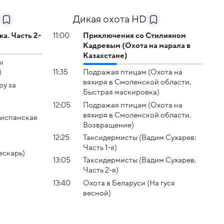
Дикая охота HD
а. Часть 2-
11:00
Приключения со Стилияном
Кадревым (Охота на марала в
Казахстане)
ы
)
11:35
Подражая птицам (Охота на
вяхиря в Смоленской области.
ру за
Быстрая маскировка)
12:05
Подражая птицам (Охота на
вяхиря в Смоленской области.
 испанская
Возвращение)
12:25
Таксидермисты (Вадим Сухарев:
Часть 1-я)
ескарь)
13:05
Таксидермисты (Вадим Сухарев.
Часть 2-я)
13:40
Охота в Беларуси (На гуся
весной)