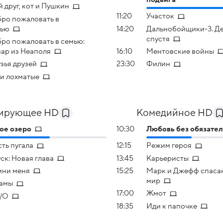
 друг, кот и Пушкин
11:20
Участок
ро пожаловать в
мью
14:20
Дальнобойщики-3. Де
спустя
ро пожаловать в семью:
ар из Неаполя
16:10
Ментовские войны
зья друзей
23:30
Филин
и лохматые
ирующее HD
Комедийное HD
ое озеро
10:30
Любовь без обязател
ть пугала
12:15
Режим героя
ск: Новая глава
13:45
Карьеристы
ни меня
15:25
Марк и Джефф спаса
мир
амы
17:00
Жмот
/О
18:35
Иди к папочке