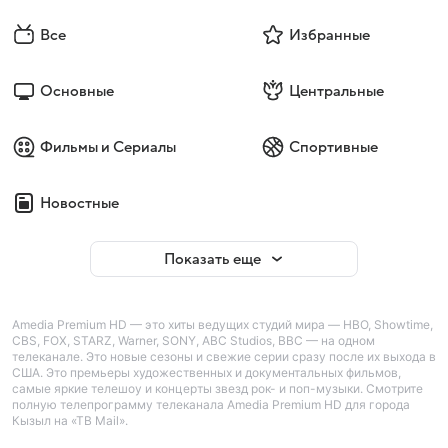
Все
Избранные
Основные
Центральные
Фильмы и Сериалы
Спортивные
Новостные
Показать еще
Amedia Premium HD — это хиты ведущих студий мира — HBO, Showtime,
CBS, FOX, STARZ, Warner, SONY, ABC Studios, BBC — на одном
телеканале. Это новые сезоны и свежие серии сразу после их выхода в
США. Это премьеры художественных и документальных фильмов,
самые яркие телешоу и концерты звезд рок- и поп-музыки. Смотрите
полную телепрограмму телеканала Amedia Premium HD для города
Кызыл на «ТВ Mail».