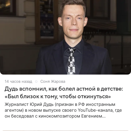
15 часов назад
Соня Жарова
Дудь вспомнил, как болел астмой в детстве:
«Был близок к тому, чтобы откинуться»
Журналист Юрий Дудь (признан в РФ иностранным
агентом) в новом выпуске своего YouTube-канала, где
он беседовал с кинокомпозитором Евгением
Гальпериным, поделился личной историей о борьбе с
бронхиальной астмой в