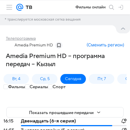
Фильмы онлайн
* транслируется московская сетка вещания
Телепрограмма
(
Сменить регион
)
Amedia Premium HD
Amedia Premium HD – программа
передач – Кызыл
Вт, 4
Ср, 5
Сегодня
Пт, 7
Сб
Фильмы
Сериалы
Спорт
Показать прошедшие передачи
16:15
Двенадцать (6-я серия)