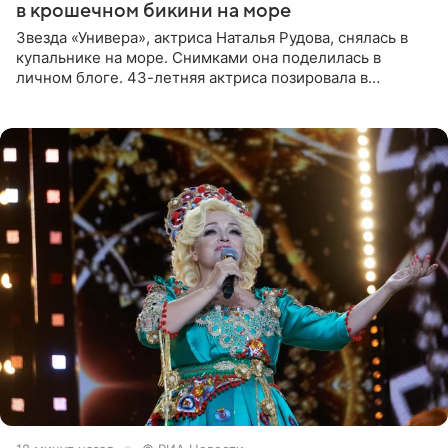
в крошечном бикини на море
Звезда «Универа», актриса Наталья Рудова, снялась в
купальнике на море. Снимками она поделилась в
личном блоге. 43-летняя актриса позировала в
бордовом крошечном бикини с золотыми деталями.
Волосы Рудова