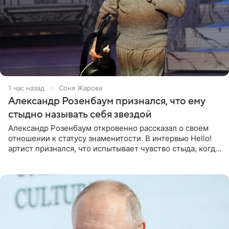
1 час назад
Соня Жарова
Александр Розенбаум признался, что ему
стыдно называть себя звездой
Александр Розенбаум откровенно рассказал о своем
отношении к статусу знаменитости. В интервью Hello!
артист признался, что испытывает чувство стыда, когда
его называют звездой. «По молодости я как‑то по пьяни