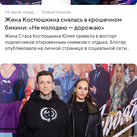
14 часов назад
Елена Нужная
Жена Костюшкина снялась в крошечном
бикини: «Не молодею — дорожаю»
Жена Стаса Костюшкина Юлия привела в восторг
подписчиков откровенным снимком с отдыха. Блогер
опубликовала на личной странице в социальной сети
фото в ярком бикини, позируя на пирсе во время отпуска
в Турции,