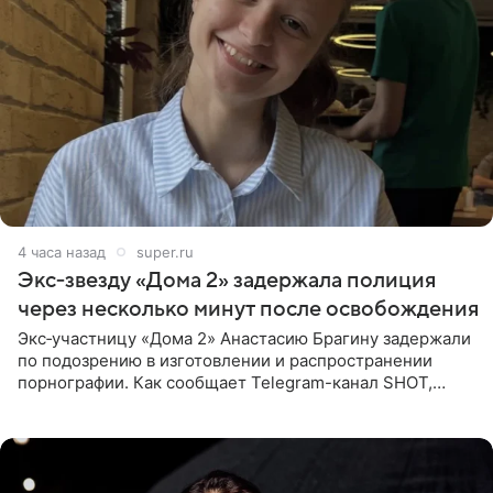
4 часа назад
super.ru
Экс‑звезду «Дома 2» задержала полиция
через несколько минут после освобождения
Экс‑участницу «Дома 2» Анастасию Брагину задержали
по подозрению в изготовлении и распространении
порнографии. Как сообщает Telegram-канал SHOT,
девушка может оказаться в СИЗО. Следствие
ходатайствует об