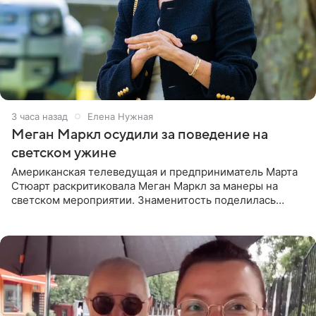
3 часа назад
Елена Нужная
Меган Маркл осудили за поведение на
светском ужине
Американская телеведущая и предприниматель Марта
Стюарт раскритиковала Меган Маркл за манеры на
светском мероприятии. Знаменитость поделилась
деталями личной встречи с герцогиней Сассекской,
пишет PageSix. По