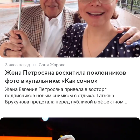
3 часа назад
Соня Жарова
Жена Петросяна восхитила поклонников
фото в купальнике: «Как сочно»
Жена Евгения Петросяна привела в восторг
подписчиков новым снимком с отдыха. Татьяна
Брухунова предстала перед публикой в эффектном
черно-сиреневом монокини, позируя прямо в бассейне.
«Ох, как сочно», «Татьяна,