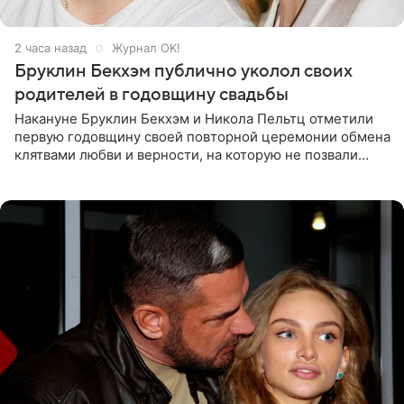
2 часа назад
Журнал OK!
Бруклин Бекхэм публично уколол своих
родителей в годовщину свадьбы
Накануне Бруклин Бекхэм и Никола Пельтц отметили
первую годовщину своей повторной церемонии обмена
клятвами любви и верности, на которую не позвали
никого из клана Бекхэм. По словам инсайдеров, пара
считает это