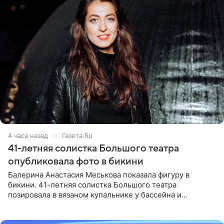
4 часа назад
Газета.Ru
41-летняя солистка Большого театра
опубликовала фото в бикини
Балерина Анастасия Меськова показала фигуру в
бикини. 41-летняя солистка Большого театра
позировала в вязаном купальнике у бассейна и
опубликовала фото в личном блоге. Артистка
поделилась кадрами с отдыха за