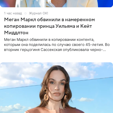
1 час назад
Журнал OK!
Меган Маркл обвинили в намеренном
копировании принца Уильяма и Кейт
Миддлтон
Меган Маркл обвинили в копировании контента,
которым она поделилась по случаю своего 45-летия. Во
вторник герцогиня Сассекская опубликовала черно-
белую фотографию, на которой она прыгает в бассейн с
воздушными