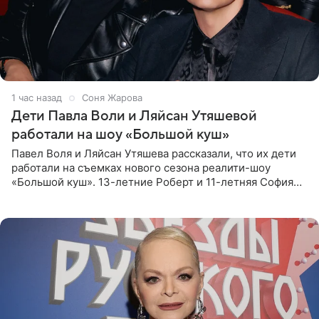
1 час назад
Соня Жарова
Дети Павла Воли и Ляйсан Утяшевой
работали на шоу «Большой куш»
Павел Воля и Ляйсан Утяшева рассказали, что их дети
работали на съемках нового сезона реалити-шоу
«Большой куш». 13-летние Роберт и 11-летняя София
отправились вместе с родителями в Таиланд и успели
поработать