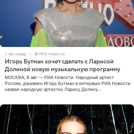
1 час назад
© РИА Новости
Игорь Бутман хочет сделать с Ларисой
Долиной новую музыкальную программу
МОСКВА, 8 авг — РИА Новости. Народный артист
России, джазмен Игорь Бутман в интервью РИА Новости
назвал народную артистку Ларису Долину
великолепной певицей и рассказал о желании сделать с
ней новую совместную