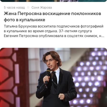
5 часов назад
Соня Жарова
Жена Петросяна восхищение поклонников
фото в купальнике
Татьяна Брухунова восхитила подписчиков фотографией
в купальнике во время отдыха. 37-летняя супруга
Евгения Петросяна опубликовала в соцсетях снимок, на
котором позирует у бассейна в белоснежном монокини
с