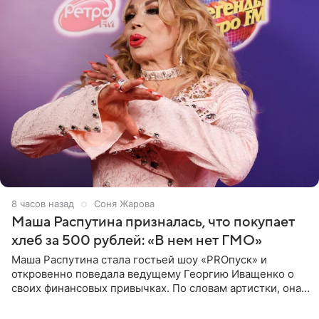
8 часов назад
Соня Жарова
Маша Распутина призналась, что покупает
хлеб за 500 рублей: «В нем нет ГМО»
Маша Распутина стала гостьей шоу «PROпуск» и
откровенно поведала ведущему Георгию Иващенко о
своих финансовых привычках. По словам артистки, она
давно перестала следить за тратами и может позволить
себе жить,