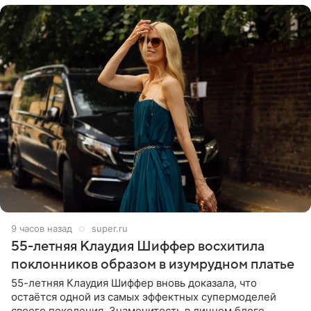
9 часов назад
super.ru
55-летняя Клаудия Шиффер восхитила
поклонников образом в изумрудном платье
55-летняя Клаудия Шиффер вновь доказала, что
остаётся одной из самых эффектных супермоделей
своего поколения. Знаменитость в личном блоге