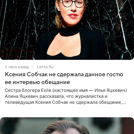
2 часа назад
Lenta.Ru
Ксения Собчак не сдержала данное гостю
ее интервью обещание
Сестра блогера Exile (настоящее имя — Илья Яцкевич)
Алина Яцкевич рассказала, что журналистка и
телеведущая Ксения Собчак не сдержала обещание,
которое дала ему во время интервью с ним. Об этом она
заявила в