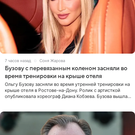
7 часов назад
Соня Жарова
Бузову с перевязанным коленом засняли во
время тренировки на крыше отеля
Ольгу Бузову засняли во время утренней тренировки на
крыше отеля в Ростове-на-Дону. Ролик с артисткой
опубликовала хореограф Диана Кобзева. Бузова вышла
на занятие спортом в 32-градусную жару ранним утром,