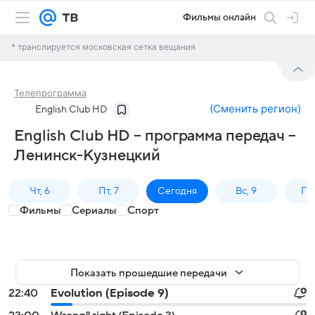
Фильмы онлайн
* транслируется московская сетка вещания
Телепрограмма
(
Сменить регион
)
English Club HD
English Club HD – программа передач –
Ленинск-Кузнецкий
Чт, 6
Пт, 7
Сегодня
Вс, 9
Пн,
Фильмы
Сериалы
Спорт
Показать прошедшие передачи
22:40
Evolution (Episode 9)