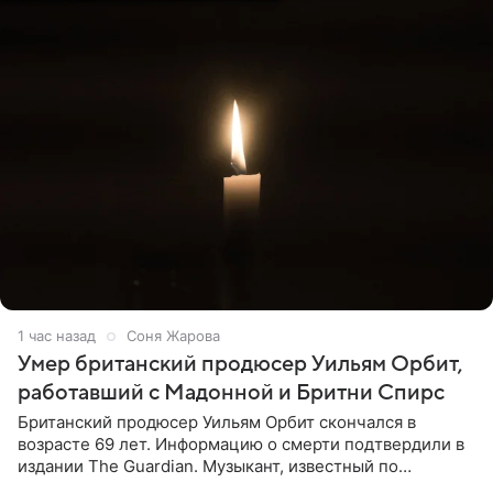
1 час назад
Соня Жарова
Умер британский продюсер Уильям Орбит,
работавший с Мадонной и Бритни Спирс
Британский продюсер Уильям Орбит скончался в
возрасте 69 лет. Информацию о смерти подтвердили в
издании The Guardian. Музыкант, известный по
сотрудничеству с Мадонной, Бритни Спирс и