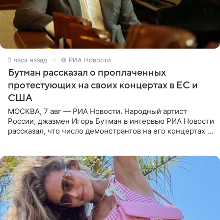
2 часа назад
© РИА Новости
Бутман рассказал о проплаченных
протестующих на своих концертах в ЕС и
США
МОСКВА, 7 авг — РИА Новости. Народный артист
России, джазмен Игорь Бутман в интервью РИА Новости
рассказал, что число демонстрантов на его концертах в
Европе и США росло с 2014 года, и многие из
протестующих,