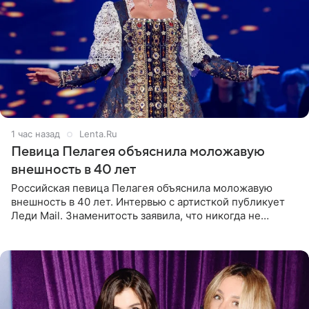
1 час назад
Lenta.Ru
Певица Пелагея объяснила моложавую
внешность в 40 лет
Российская певица Пелагея объяснила моложавую
внешность в 40 лет. Интервью с артисткой публикует
Леди Mail. Знаменитость заявила, что никогда не
прибегала к филлерам. При этом она регулярно
посещает