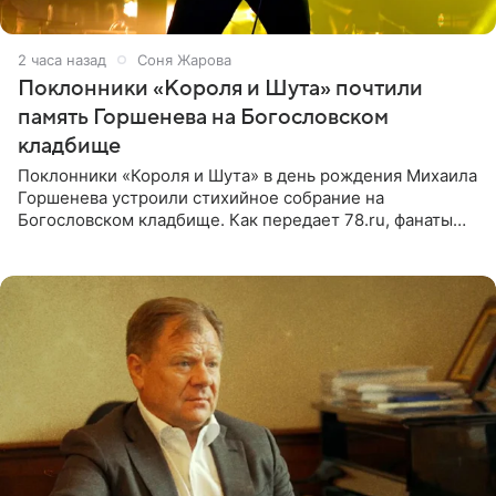
2 часа назад
Соня Жарова
Поклонники «Короля и Шута» почтили
память Горшенева на Богословском
кладбище
Поклонники «Короля и Шута» в день рождения Михаила
Горшенева устроили стихийное собрание на
Богословском кладбище. Как передает 78.ru, фанаты
пришли почтить память лидера коллектива, которому
сегодня могло бы