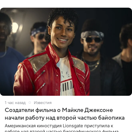
коллективами Blur и U2,
1 час назад
Известия
Создатели фильма о Майкле Джексоне
начали работу над второй частью байопика
Американская киностудия Lionsgate приступила к
работе над второй частью биографического фильма