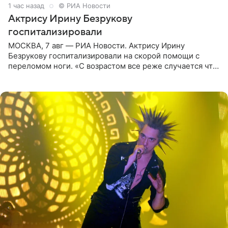
2 часа назад
© РИА Новости
Актрису Ирину Безрукову
госпитализировали
МОСКВА, 7 авг — РИА Новости. Актрису Ирину
Безрукову госпитализировали на скорой помощи с
переломом ноги. «С возрастом все реже случается что-
то впервые. Но у меня случилась необычная
“премьера”. Впервые в