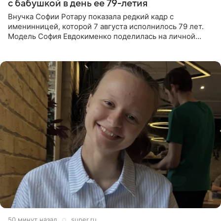
с бабушкой в день ее 79-летия
Внучка Софии Ротару показала редкий кадр с
именинницей, которой 7 августа исполнилось 79 лет.
Модель София Евдокименко поделилась на личной
странице в социальной сети фотографией знаменитой
бабушки. На снимке
51 минуту назад
super.ru