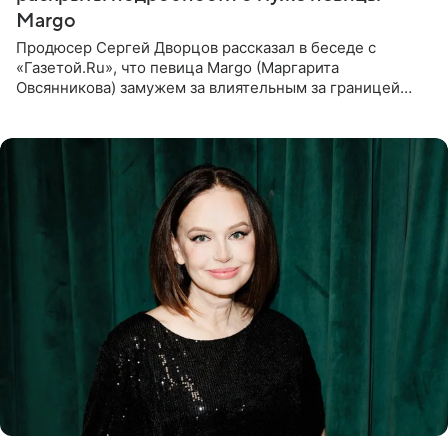
Margo
Продюсер Сергей Дворцов рассказал в беседе с
«Газетой.Ru», что певица Margo (Маргарита
Овсянникова) замужем за влиятельным за границей
бизнесменом. По словам Дворцова, о браке протеже
Филиппа Киркорова в