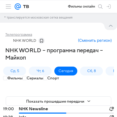
Фильмы онлайн
* транслируется московская сетка вещания
Телепрограмма
(
Сменить регион
)
NHK WORLD
NHK WORLD – программа передач –
Майкоп
Ср, 5
Чт, 6
Сегодня
Сб, 8
Вс
Фильмы
Сериалы
Спорт
Показать прошедшие передачи
19:00
NHK Newsline