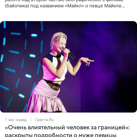
(байопика) под названием «Майкл» о певце Майкле
Джексоне. Об этом 6 августа сообщил онлайн-ресурс
Deadline
1 час назад
Газета.Ru
«Очень влиятельный человек за границей»:
раскрыты подробности о муже певицы