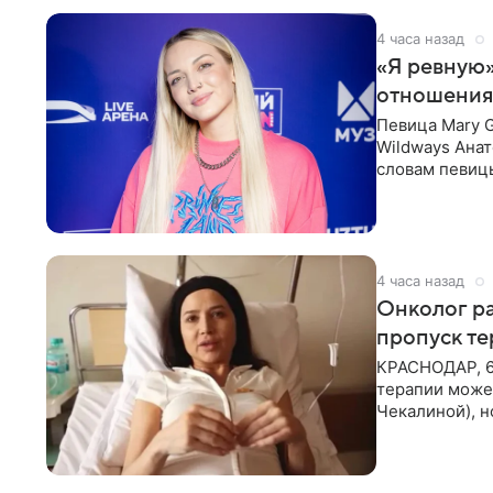
4 часа назад
«Я ревную»
отношения
Певица Mary 
Wildways Анат
словам певицы
человека. Та
4 часа назад
Онколог ра
пропуск т
КРАСНОДАР, 6
терапии может
Чекалиной), 
здоровью не к