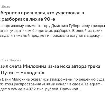
Life.ru
берниев признался, что участвовал в
 разборках в лихие 90-е
ы спортивному комментатору Дмитрию Губерниеву трижды
аться участником бандитских разборок. В одной из таких
выдали тяжелый предмет и приказали вступить в драку,
Соня Жарова
зил счета Милохина из-за иска автора трека
 Путин — молодец!»
а Дани Милохина оказались заморожены по решению суда.
б этом распространил «Пятый канал» в своем Telegram-
идет о сумме в 407,2 тыс. рублей. Причиной
ва стал