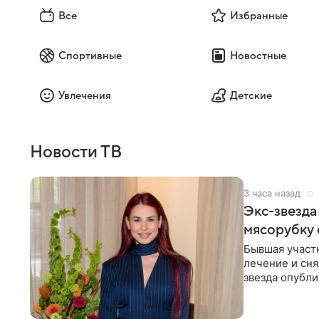
Все
Избранные
Спортивные
Новостные
Увлечения
Детские
Новости ТВ
3 часа назад
Экс-звезда
мясорубку 
Бывшая участ
лечение и сня
звезда опубли
процесс снят