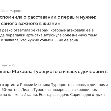
Соня Жарова
спомнила о расставании с первым мужем:
самого важного в жизни»
 резко ответила хейтерам, которые атаковали ее в
оде перепалки артистка затронула болезненную тему
 и заявила, что чужие судьбы — не ее зона
ти. От Валентина
Газета.Ru
жена Михаила Турецкого снялась с дочерями в
го артиста России Михаила Турецкого снялась с дочерями
. 50-летняя Лиана Турецкая позировала в крошечном
 на пляже в Италии. Ее старшая дочь Сарина для отдыха
о