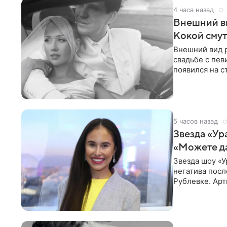
4 часа назад
Внешний ви
Кокой смут
Внешний вид 
свадьбе с пев
появился на с
признанной
5 часов назад
Звезда «Ур
«Можете д
Звезда шоу «У
негатива посл
Рублевке. Арт
реакция публ