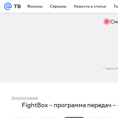
Фильмы
Сериалы
Новости и статьи
Те
См
* трансл
Телепрограмма
FightBox – программа передач 