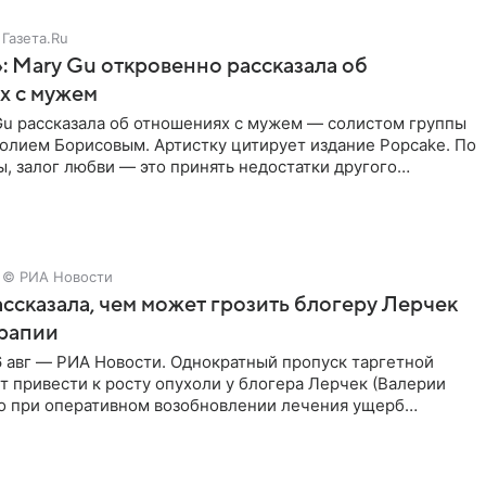
Газета.Ru
: Mary Gu откровенно рассказала об
х с мужем
Gu рассказала об отношениях с мужем — солистом группы
олием Борисовым. Артистку цитирует издание Popcake. По
, залог любви — это принять недостатки другого
кже
© РИА Новости
ссказала, чем может грозить блогеру Лерчек
ерапии
 авг — РИА Новости. Однократный пропуск таргетной
 привести к росту опухоли у блогера Лерчек (Валерии
но при оперативном возобновлении лечения ущерб
ритичен,