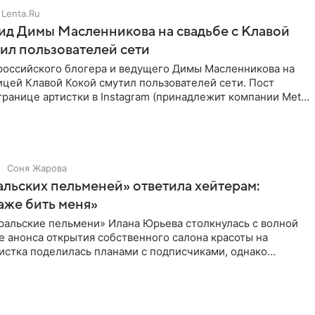
Lenta.Ru
д Димы Масленникова на свадьбе с Клавой
ил пользователей сети
российского блогера и ведущего Димы Масленникова на
ицей Клавой Кокой смутил пользователей сети. Пост
транице артистки в Instagram (принадлежит компании Meta,
Соня Жарова
альских пельменей» ответила хейтерам:
аже бить меня»
ральские пельмени» Илана Юрьева столкнулась с волной
е анонса открытия собственного салона красоты на
истка поделилась планами с подписчиками, однако
ики