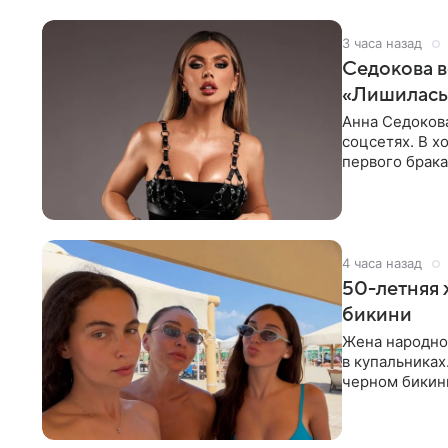
3 часа назад
Седокова в
«Лишилась 
Анна Седокова
соцсетях. В х
первого брака
ответственнос
4 часа назад
50-летняя 
бикини
Жена народно
в купальниках
черном бикини
выбрала банд