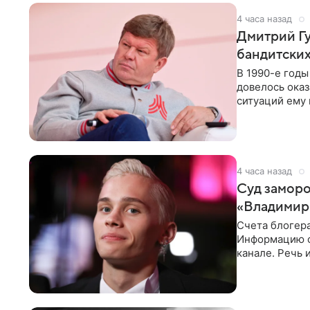
4 часа назад
Дмитрий Гу
бандитских
В 1990-е год
довелось оказ
ситуаций ему 
однако он
4 часа назад
Суд заморо
«Владимир
Счета блогер
Информацию о
канале. Речь 
разбирательст