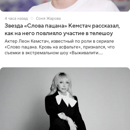
4 часа назад
Соня Жарова
Звезда «Слова пацана» Кемстач рассказал,
как на него повлияло участие в телешоу
Актер Леон Кемстач, известный по роли в сериале
«Слово пацана. Кровь на асфальте», признался, что
съемки в экстремальном шоу «Выживалити.
Наследники» кардинально повлияли на его образ жизни.
Подробностями он