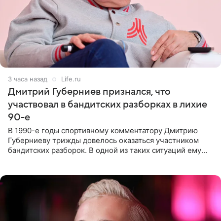
3 часа назад
Life.ru
Дмитрий Губерниев признался, что
участвовал в бандитских разборках в лихие
90-е
В 1990-е годы спортивному комментатору Дмитрию
Губерниеву трижды довелось оказаться участником
бандитских разборок. В одной из таких ситуаций ему
выдали тяжелый предмет и приказали вступить в драку,
однако он