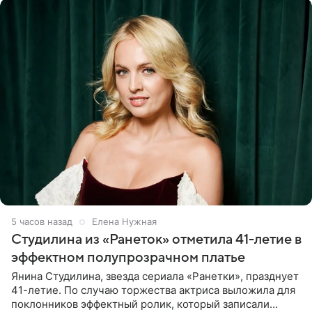
5 часов назад
Елена Нужная
Студилина из «Ранеток» отметила 41-летие в
эффектном полупрозрачном платье
Янина Студилина, звезда сериала «Ранетки», празднует
41-летие. По случаю торжества актриса выложила для
поклонников эффектный ролик, который записали