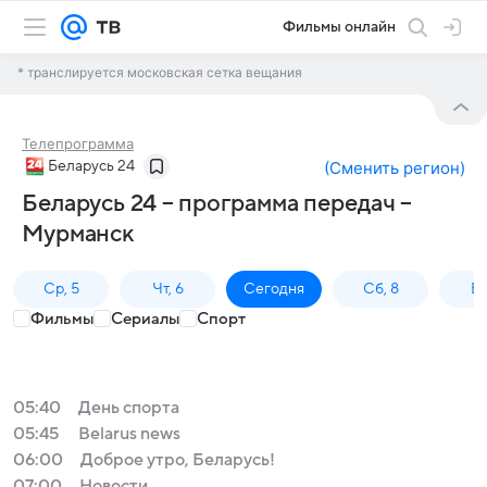
Фильмы онлайн
* транслируется московская сетка вещания
Телепрограмма
Беларусь 24
(
Сменить регион
)
Беларусь 24 – программа передач –
Мурманск
Ср, 5
Чт, 6
Сегодня
Сб, 8
Вс
Фильмы
Сериалы
Спорт
05:40
День спорта
05:45
Belarus news
06:00
Доброе утро, Беларусь!
07:00
Новости