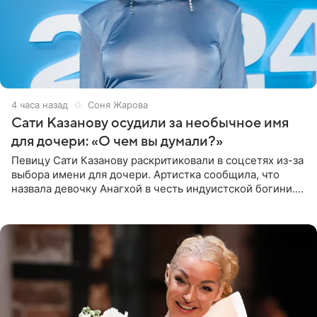
4 часа назад
Соня Жарова
Сати Казанову осудили за необычное имя
для дочери: «О чем вы думали?»
Певицу Сати Казанову раскритиковали в соцсетях из-за
выбора имени для дочери. Артистка сообщила, что
назвала девочку Анагхой в честь индуистской богини.
При этом исполнительница скрывала это имя от
поклонников