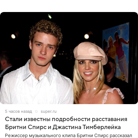
прошлой ночью. В кадре артистка предстала в
вечернем
5 часов назад
super.ru
Стали известны подробности расставания
Бритни Спирс и Джастина Тимберлейка
Режиссер музыкального клипа Бритни Спирс рассказал