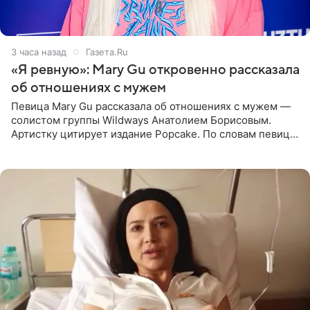
3 часа назад
Газета.Ru
«Я ревную»: Mary Gu откровенно рассказала
об отношениях с мужем
Певица Mary Gu рассказала об отношениях с мужем —
солистом группы Wildways Анатолием Борисовым.
Артистку цитирует издание Popcake. По словам певицы,
залог любви — это принять недостатки другого
человека. Также