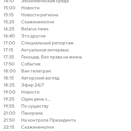
14:10
Экономическая среда
15:00
Новости
15:15
Новости региона
15:25
Скажинемолчи
16:25
Belarus news
16:40
Это другое
17:00
Специальный репортаж
17:15
Актуальное интервью
17:35
Геноцид. Без права на жизнь
17:50
События
18:00
Вам телеграм
18:15
Авторский взгляд
18:25
Эфир 24/7
19:00
Новости
19:25
Один день с...
19:55
По существу
21:00
Панорама
21:50
На контроле Президента
22:15
Скажинемолчи