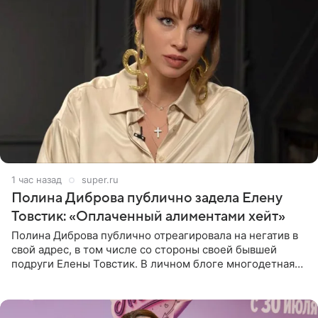
1 час назад
super.ru
Полина Диброва публично задела Елену
Товстик: «Оплаченный алиментами хейт»
Полина Диброва публично отреагировала на негатив в
свой адрес, в том числе со стороны своей бывшей
подруги Елены Товстик. В личном блоге многодетная
мама дала понять, что считает экс‑супругу Романа
Товстика