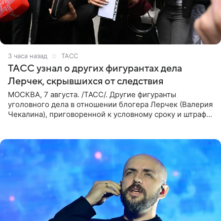
3 часа назад
ТАСС
ТАСС узнал о других фигурантах дела
Лерчек, скрывшихся от следствия
МОСКВА, 7 августа. /ТАСС/. Другие фигуранты
уголовного дела в отношении блогера Лерчек (Валерия
Чекалина), приговоренной к условному сроку и штрафу,
а также ее бывшего супруга и его бывшего бизнес-
партнера,