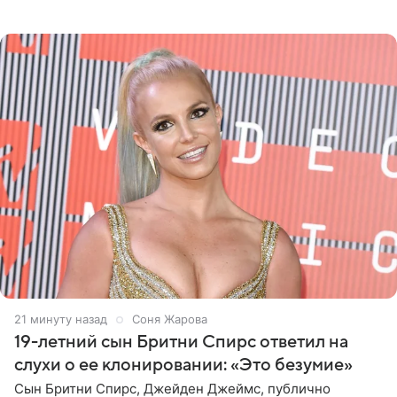
глубокими разрезами на талии. Свой образ Канделаки
дополнила
21 минуту назад
Соня Жарова
19-летний сын Бритни Спирс ответил на
слухи о ее клонировании: «Это безумие»
Сын Бритни Спирс, Джейден Джеймс, публично