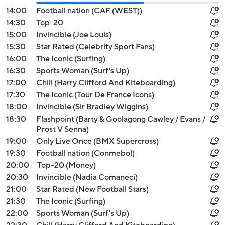
14:00
Football nation (CAF (WEST))
14:30
Top-20
15:00
Invincible (Joe Louis)
15:30
Star Rated (Celebrity Sport Fans)
16:00
The Iconic (Surfing)
16:30
Sports Woman (Surf's Up)
17:00
Chill (Harry Clifford And Kiteboarding)
17:30
The Iconic (Tour De France Icons)
18:00
Invincible (Sir Bradley Wiggins)
18:30
Flashpoint (Barty & Goolagong Cawley / Evans /
Prost V Senna)
19:00
Only Live Once (BMX Supercross)
19:30
Football nation (Conmebol)
20:00
Top-20 (Money)
20:30
Invincible (Nadia Comaneci)
21:00
Star Rated (New Football Stars)
21:30
The Iconic (Surfing)
22:00
Sports Woman (Surf's Up)