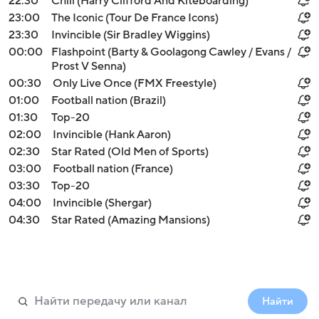
22:30
Chill (Harry Clifford And Kiteboarding)
23:00
The Iconic (Tour De France Icons)
23:30
Invincible (Sir Bradley Wiggins)
00:00
Flashpoint (Barty & Goolagong Cawley / Evans /
Prost V Senna)
00:30
Only Live Once (FMX Freestyle)
01:00
Football nation (Brazil)
01:30
Top-20
02:00
Invincible (Hank Aaron)
02:30
Star Rated (Old Men of Sports)
03:00
Football nation (France)
03:30
Top-20
04:00
Invincible (Shergar)
04:30
Star Rated (Amazing Mansions)
Найти