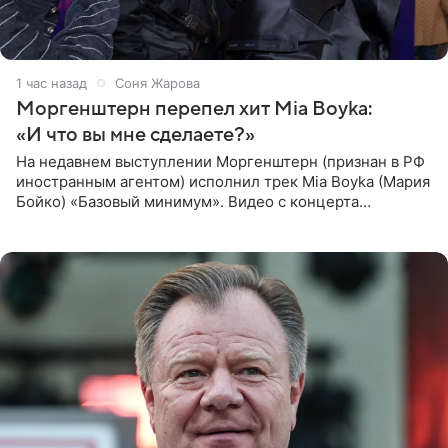
1 час назад
Соня Жарова
Моргенштерн перепел хит Mia Boyka:
«И что вы мне сделаете?»
На недавнем выступлении Моргенштерн (признан в РФ
иностранным агентом) исполнил трек Mia Boyka (Мария
Бойко) «Базовый минимум». Видео с концерта
опубликовала Алена Жигалова в своем Telegram-
канале. «Доброе утро