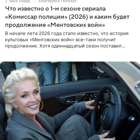
2 часа назад
Екатерина Генберг
Что известно о 1-м сезоне сериала
«Комиссар полиции» (2026) и каким будет
продолжение «Ментовских войн»
В начале лета 2026 года стало известно, что история
культовых «Ментовских войн» все-таки получит
продолжение. Хотя одиннадцатый сезон поставил
логичную точку в судьбе Романа Шилова, а исполнитель
главной роли