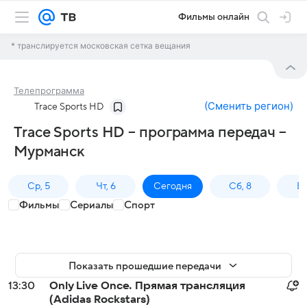
Фильмы онлайн
* транслируется московская сетка вещания
Телепрограмма
(
Сменить регион
)
Trace Sports HD
Trace Sports HD – программа передач –
Мурманск
Ср, 5
Чт, 6
Сегодня
Сб, 8
Вс
Фильмы
Сериалы
Спорт
Показать прошедшие передачи
13:30
Only Live Once. Прямая трансляция
(Adidas Rockstars)