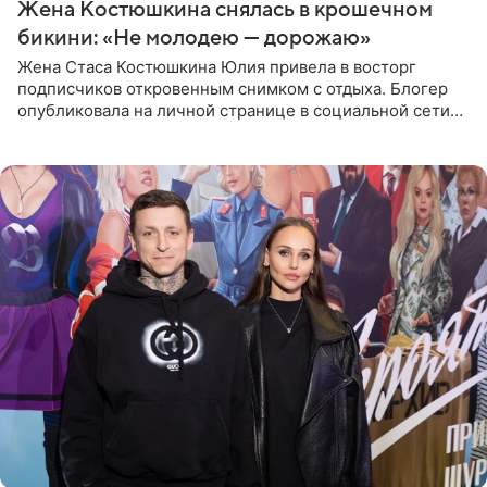
Жена Костюшкина снялась в крошечном
бикини: «Не молодею — дорожаю»
Жена Стаса Костюшкина Юлия привела в восторг
подписчиков откровенным снимком с отдыха. Блогер
опубликовала на личной странице в социальной сети
фото в ярком бикини, позируя на пирсе во время отпуска
в Турции,