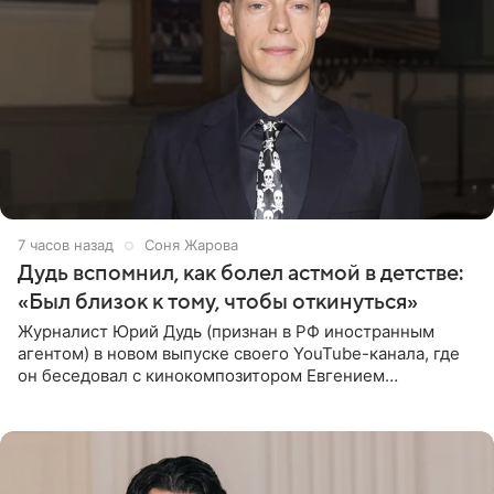
7 часов назад
Соня Жарова
Дудь вспомнил, как болел астмой в детстве:
«Был близок к тому, чтобы откинуться»
Журналист Юрий Дудь (признан в РФ иностранным
агентом) в новом выпуске своего YouTube-канала, где
он беседовал с кинокомпозитором Евгением
Гальпериным, поделился личной историей о борьбе с
бронхиальной астмой в