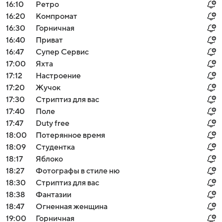
16:10
Ретро
16:20
Компромат
16:30
Горничная
16:40
Приват
16:47
Супер Сервис
17:00
Яхта
17:12
Настроение
17:20
Жучок
17:30
Стриптиз для вас
17:40
Поле
17:47
Duty free
18:00
Потерянное время
18:09
Студентка
18:17
Яблоко
18:27
Фотографы в стиле ню
18:30
Стриптиз для вас
18:38
Фантазии
18:47
Огненная женщина
19:00
Горничная