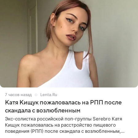
7 часов назад
Lenta.Ru
Катя Кищук пожаловалась на РПП после
скандала с возлюбленным
Экс-солистка российской поп-группы Serebro Катя
Кищук пожаловалась на расстройство пищевого
поведения (РПП) после скандала с возлюбленным,
популярным рэпером 9mice (настоящее имя — Сергей