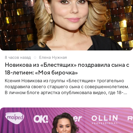
8 часов назад
Елена Нужная
Новикова из «Блестящих» поздравила сына с
18-летием: «Моя бирочка»
Ксения Новикова из группы «Блестящие» трогательно
поздравила своего старшего сына с совершеннолетием.
В личном блоге артистка опубликовала видео, где 18-
летний Мирон легко подхватил маму на руки и закружил
во