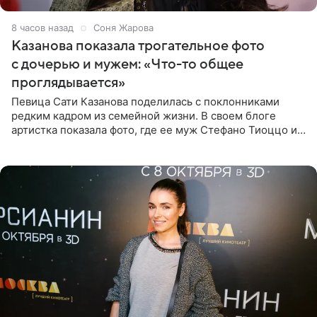
8 часов назад
Соня Жарова
Казанова показала трогательное фото
с дочерью и мужем: «Что-то общее
проглядывается»
Певица Сати Казанова поделилась с поклонниками
редким кадром из семейной жизни. В своем блоге
артистка показала фото, где ее муж Стефано Тиоццо и
их маленькая дочь спят рядом. На снимке отец и
малышка лежат в