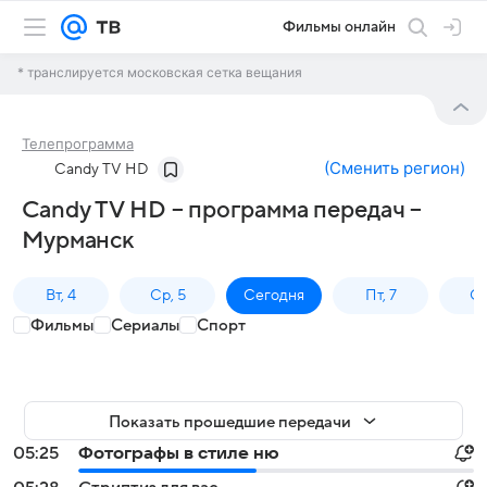
Фильмы онлайн
* транслируется московская сетка вещания
Телепрограмма
(
Сменить регион
)
Candy TV HD
Candy TV HD – программа передач –
Мурманск
Вт, 4
Ср, 5
Сегодня
Пт, 7
Сб
Фильмы
Сериалы
Спорт
Показать прошедшие передачи
05:25
Фотографы в стиле ню