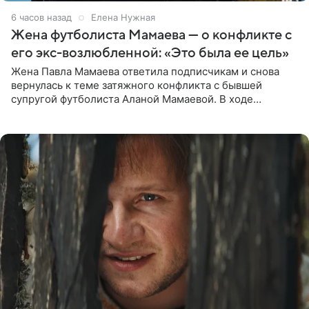
6 часов назад
Елена Нужная
Жена футболиста Мамаева — о конфликте с
его экс-возлюбленной: «Это была ее цель»
Жена Павла Мамаева ответила подписчикам и снова
вернулась к теме затяжного конфликта с бывшей
супругой футболиста Аланой Мамаевой. В ходе
общения с аудиторией один из пользователей
признался, что раньше судил о