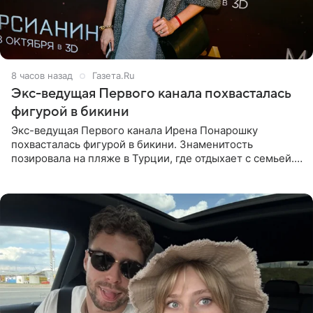
8 часов назад
Газета.Ru
Экс-ведущая Первого канала похвасталась
фигурой в бикини
Экс-ведущая Первого канала Ирена Понарошку
похвасталась фигурой в бикини. Знаменитость
позировала на пляже в Турции, где отдыхает с семьей.
Она поделилась кадрами с отдыха в Instagram (владелец
компания Meta