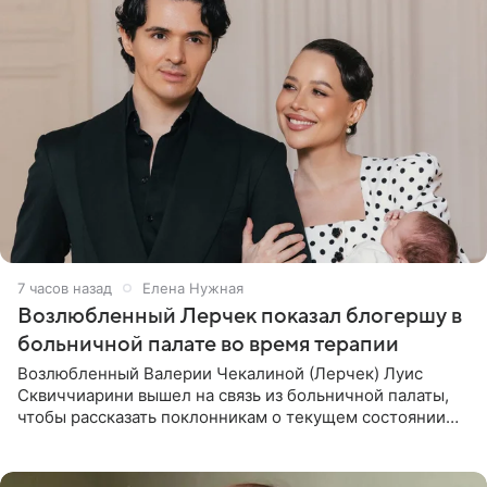
7 часов назад
Елена Нужная
Возлюбленный Лерчек показал блогершу в
больничной палате во время терапии
Возлюбленный Валерии Чекалиной (Лерчек) Луис
Сквиччиарини вышел на связь из больничной палаты,
чтобы рассказать поклонникам о текущем состоянии
блогерши. Он подтвердил, что основной курс
химиотерапии позади, но