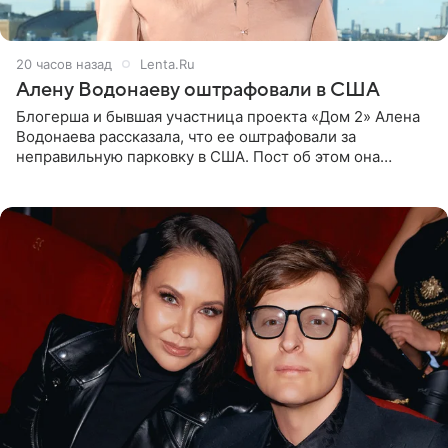
20 часов назад
Lenta.Ru
Алену Водонаеву оштрафовали в США
Блогерша и бывшая участница проекта «Дом 2» Алена
Водонаева рассказала, что ее оштрафовали за
неправильную парковку в США. Пост об этом она
опубликовала в своем Telegram-канале. Она заявила,
что во время отдыха