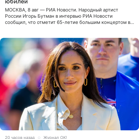
юбилей
МОСКВА, 8 авг — РИА Новости. Народный артист
России Игорь Бутман в интервью РИА Новости
сообщил, что отметит 65-летие большим концертом в
Кремлевском дворце, а вместе с ним на сцену выйдут
его друзья —
20 часов назад
Журнал OK!