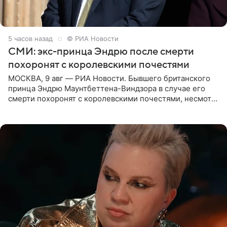
5 часов назад
© РИА Новости
СМИ: экс-принца Эндрю после смерти
похоронят с королевскими почестями
МОСКВА, 9 авг — РИА Новости. Бывшего британского
принца Эндрю Маунтбеттена-Виндзора в случае его
смерти похоронят с королевскими почестями, несмотря
на лишение всех титулов, сообщает Daily Mail со
ссылкой на