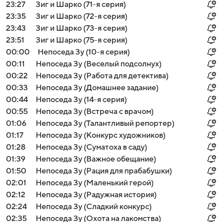
23:27
Зиг и Шарко (71-я серия)
23:35
Зиг и Шарко (72-я серия)
23:43
Зиг и Шарко (73-я серия)
23:51
Зиг и Шарко (75-я серия)
00:00
Непоседа Зу (10-я серия)
00:11
Непоседа Зу (Веселый подсолнух)
00:22
Непоседа Зу (Работа для детектива)
00:33
Непоседа Зу (Домашнее задание)
00:44
Непоседа Зу (14-я серия)
00:55
Непоседа Зу (Встреча с врачом)
01:06
Непоседа Зу (Талантливый репортер)
01:17
Непоседа Зу (Конкурс художников)
01:28
Непоседа Зу (Суматоха в саду)
01:39
Непоседа Зу (Важное обещание)
01:50
Непоседа Зу (Рация для прабабушки)
02:01
Непоседа Зу (Маленький герой)
02:12
Непоседа Зу (Радужная история)
02:24
Непоседа Зу (Сладкий конкурс)
02:35
Непоседа Зу (Охота на лакомства)