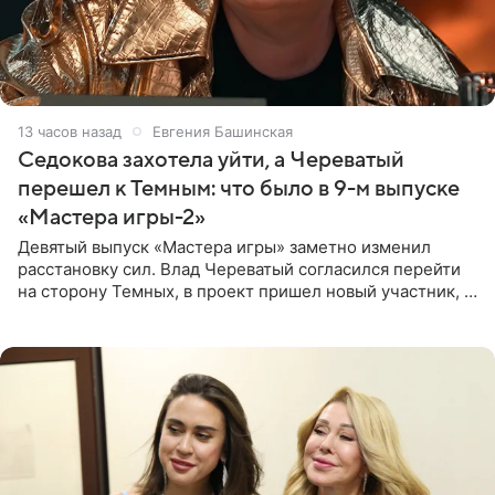
13 часов назад
Евгения Башинская
Седокова захотела уйти, а Череватый
перешел к Темным: что было в 9-м выпуске
«Мастера игры-2»
Девятый выпуск «Мастера игры» заметно изменил
расстановку сил. Влад Череватый согласился перейти
на сторону Темных, в проект пришел новый участник, а
Курбан Омаров и Анна Седокова оказались под таким
давлением.