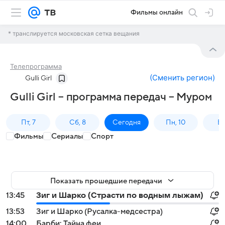
Фильмы онлайн
* транслируется московская сетка вещания
Телепрограмма
(
Сменить регион
)
Gulli Girl
Gulli Girl – программа передач – Муром
Пт, 7
Сб, 8
Сегодня
Пн, 10
Вт,
Фильмы
Сериалы
Спорт
Показать прошедшие передачи
13:45
Зиг и Шарко (Страсти по водным лыжам)
13:53
Зиг и Шарко (Русалка-медсестра)
14:00
Барби: Тайна феи