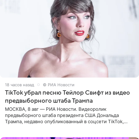
18 часов назад
© РИА Новости
TikTok убрал песню Тейлор Свифт из видео
предвыборного штаба Трампа
МОСКВА, 8 авг — РИА Новости. Видеоролик
предвыборного штаба президента США Дональда
Трампа, недавно опубликованный в соцсети TikTok,
остался без звуковой дорожки в виде песни August
(«Август») американской