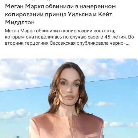
Меган Маркл обвинили в намеренном
копировании принца Уильяма и Кейт
Миддлтон
Меган Маркл обвинили в копировании контента,
которым она поделилась по случаю своего 45-летия. Во
вторник герцогиня Сассекская опубликовала черно-
белую фотографию, на которой она прыгает в бассейн с
воздушными