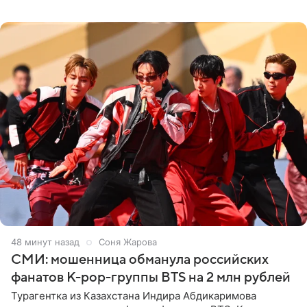
подробности сообщает «Абзац». Толпа поклонников
навалилась на
48 минут назад
Соня Жарова
СМИ: мошенница обманула российских
фанатов K-pop-группы BTS на 2 млн рублей
Турагентка из Казахстана Индира Абдикаримова