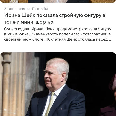
2 часа назад
Газета.Ru
Ирина Шейк показала стройную фигуру в
топе и мини-шортах
Супермодель Ирина Шейк продемонстрировала фигуру
в мини-юбке. Знаменитость поделилась фотографией в
своем личном блоге. 40-летняя Шейк стоялась перед
зеркалом в черном топе с кружевом, который
дополнила