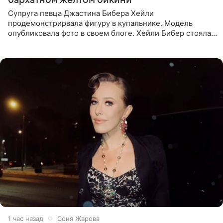
Супруга певца Джастина Бибера Хейли
продемонстрирвала фигуру в купальнике. Модель
опубликовала фото в своем блоге. Хейли Бибер стояла
перед зеркалом в желтом крошечном бархатном
бикини, которое дополнила
1 час назад
Соня Жарова