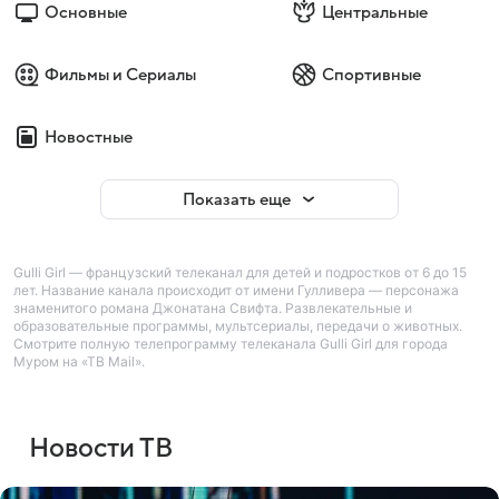
Основные
Центральные
Фильмы и Сериалы
Спортивные
Новостные
Показать еще
Gulli Girl — французский телеканал для детей и подростков от 6 до 15
лет. Название канала происходит от имени Гулливера — персонажа
знаменитого романа Джонатана Свифта. Развлекательные и
образовательные программы, мультсериалы, передачи о животных.
Смотрите полную телепрограмму телеканала Gulli Girl для города
Муром на «ТВ Mail».
Новости ТВ