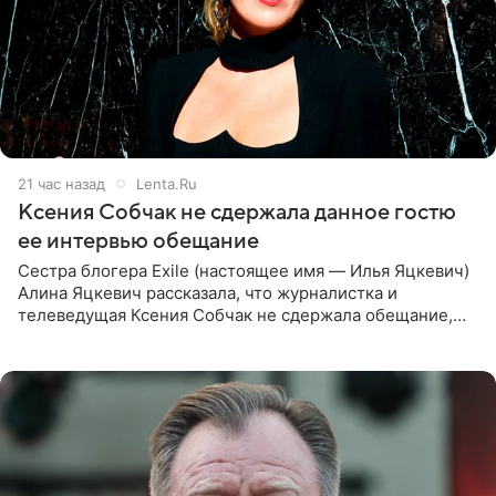
21 час назад
Lenta.Ru
Ксения Собчак не сдержала данное гостю
ее интервью обещание
Сестра блогера Exile (настоящее имя — Илья Яцкевич)
Алина Яцкевич рассказала, что журналистка и
телеведущая Ксения Собчак не сдержала обещание,
которое дала ему во время интервью с ним. Об этом она
заявила в