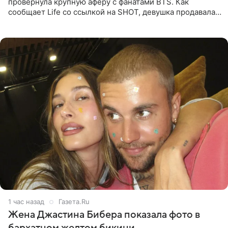
провернула крупную аферу с фанатами BTS. Как
сообщает Life со ссылкой на SHOT, девушка продавала
поддельные туры на концерт группы в Пусане. По
данным издания,
1 час назад
Газета.Ru
Жена Джастина Бибера показала фото в
бархатном желтом бикини