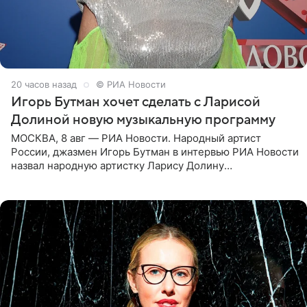
20 часов назад
© РИА Новости
Игорь Бутман хочет сделать с Ларисой
Долиной новую музыкальную программу
МОСКВА, 8 авг — РИА Новости. Народный артист
России, джазмен Игорь Бутман в интервью РИА Новости
назвал народную артистку Ларису Долину
великолепной певицей и рассказал о желании сделать с
ней новую совместную