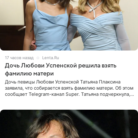
17 часов назад
Lenta.Ru
Дочь Любови Успенской решила взять
фамилию матери
Дочь певицы Любови Успенской Татьяна Плаксина
заявила, что собирается взять фамилию матери. Об этом
сообщает Telegram-канал Super. Татьяна подчеркнула,
что приняла решение о смене фамилии, поскольку
именно от