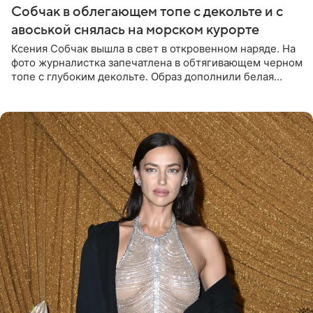
Собчак в облегающем топе с декольте и с
авоськой снялась на морском курорте
Ксения Собчак вышла в свет в откровенном наряде. На
фото журналистка запечатлена в обтягивающем черном
топе с глубоким декольте. Образ дополнили белая
юбка-миди, вьетнамки на платформе и соломенная
шляпа.