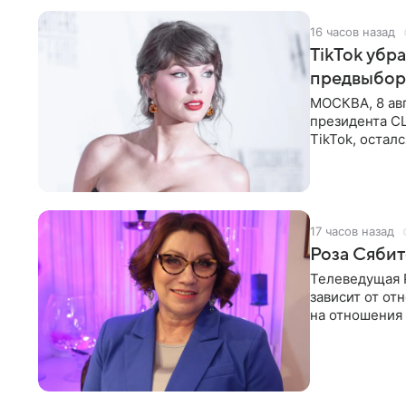
16 часов назад
TikTok убр
предвыбор
МОСКВА, 8 ав
президента С
TikTok, остал
американской
17 часов назад
Роза Сябит
Телеведущая Р
зависит от о
на отношения
канала на