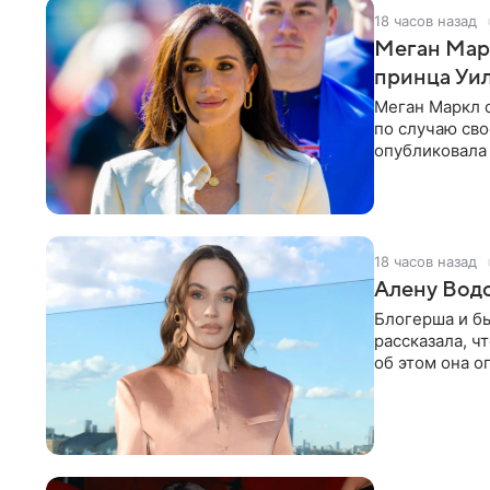
18 часов назад
Меган Мар
принца Уи
Меган Маркл 
по случаю сво
опубликовала 
бассейн с во
18 часов назад
Алену Вод
Блогерша и б
рассказала, ч
об этом она о
время отдыха