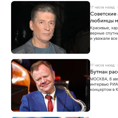
17 часов назад
Советские 
любимцы м
Красивые, ха
верные спутни
и уважали все
в
17 часов назад
Бутман рас
МОСКВА, 8 ав
интервью РИА
концертом в К
друзья —