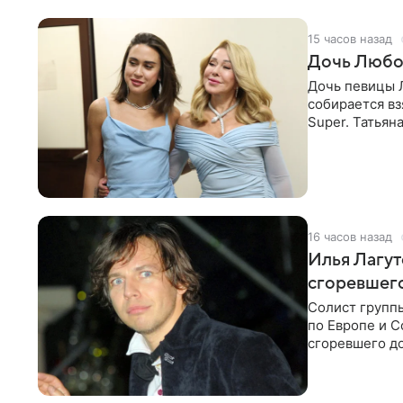
15 часов назад
Дочь Любо
Дочь певицы Л
собирается вз
Super. Татьян
поскольку им
16 часов назад
Илья Лагут
сгоревшег
Солист групп
по Европе и 
сгоревшего до
Shot. В рамка