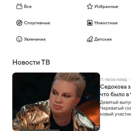
Все
Избранные
Спортивные
Новостные
Увлечения
Детские
Новости ТВ
11 часов назад
Седокова з
что было в
Девятый выпус
Череватый сог
новый участни
давлением.