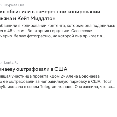
Журнал OK!
кл обвинили в намеренном копировании
льяма и Кейт Миддлтон
обвинили в копировании контента, которым она поделилась
его 45-летия. Во вторник герцогиня Сассекская
черно-белую фотографию, на которой она прыгает в
здушными
Lenta.Ru
онаеву оштрафовали в США
ывшая участница проекта «Дом 2» Алена Водонаева
то ее оштрафовали за неправильную парковку в США. Пост
публиковала в своем Telegram-канале. Она заявила, что во