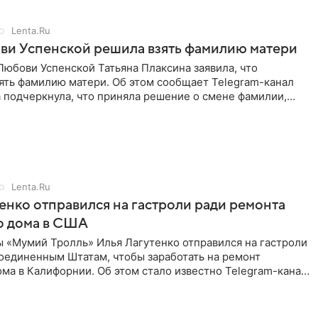
Lenta.Ru
ви Успенской решила взять фамилию матери
юбови Успенской Татьяна Плаксина заявила, что
ять фамилию матери. Об этом сообщает Telegram-канал
а подчеркнула, что приняла решение о смене фамилии,
енно от
Lenta.Ru
енко отправился на гастроли ради ремонта
о дома в США
ы «Мумий Тролль» Илья Лагутенко отправился на гастроли
Соединенным Штатам, чтобы заработать на ремонт
ма в Калифорнии. Об этом стало известно Telegram-каналу
х