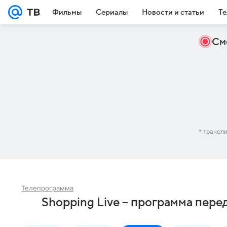
Фильмы
Сериалы
Новости и статьи
Те
См
* трансл
Телепрограмма
Shopping Live – программа пере