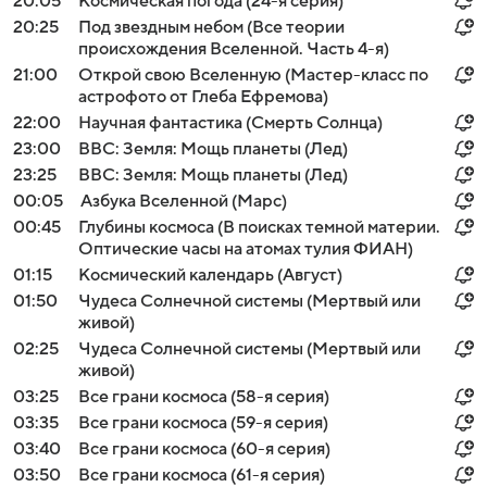
20:05
Космическая погода (24-я серия)
20:25
Под звездным небом (Все теории
происхождения Вселенной. Часть 4-я)
21:00
Открой свою Вселенную (Мастер-класс по
астрофото от Глеба Ефремова)
22:00
Научная фантастика (Смерть Солнца)
23:00
BBC: Земля: Мощь планеты (Лед)
23:25
BBC: Земля: Мощь планеты (Лед)
00:05
Азбука Вселенной (Марс)
00:45
Глубины космоса (В поисках темной материи.
Оптические часы на атомах тулия ФИАН)
01:15
Космический календарь (Август)
01:50
Чудеса Солнечной системы (Мертвый или
живой)
02:25
Чудеса Солнечной системы (Мертвый или
живой)
03:25
Все грани космоса (58-я серия)
03:35
Все грани космоса (59-я серия)
03:40
Все грани космоса (60-я серия)
03:50
Все грани космоса (61-я серия)