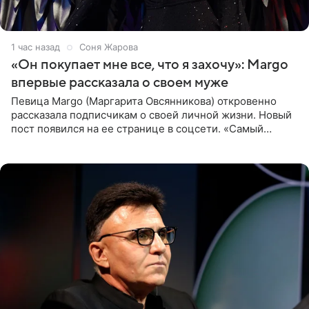
1 час назад
Соня Жарова
«Он покупает мне все, что я захочу»: Margo
впервые рассказала о своем муже
Певица Margo (Маргарита Овсянникова) откровенно
рассказала подписчикам о своей личной жизни. Новый
пост появился на ее странице в соцсети. «Самый
лучший на свете. И да, он действительно покупает мне
все, что я