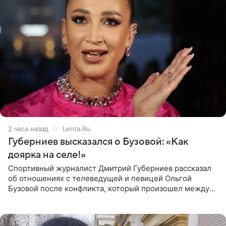
2 часа назад
Lenta.Ru
Губерниев высказался о Бузовой: «Как
доярка на селе!»
Спортивный журналист Дмитрий Губерниев рассказал
об отношениях с телеведущей и певицей Ольгой
Бузовой после конфликта, который произошел между
ними в 2021 году в прямом эфире канала «Матч ТВ». В
разговоре с