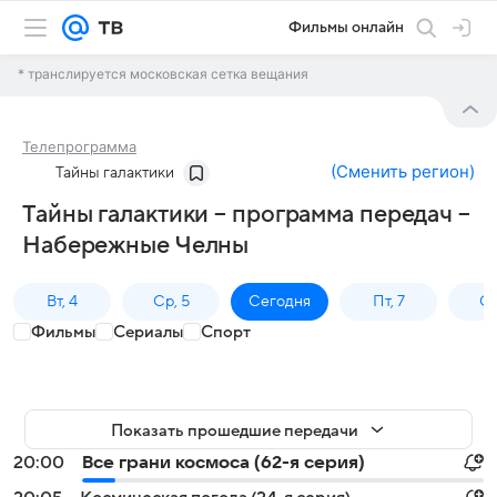
Фильмы онлайн
* транслируется московская сетка вещания
Телепрограмма
(
Сменить регион
)
Тайны галактики
Тайны галактики – программа передач –
Набережные Челны
Вт, 4
Ср, 5
Сегодня
Пт, 7
Сб
Фильмы
Сериалы
Спорт
Показать прошедшие передачи
20:00
Все грани космоса (62-я серия)