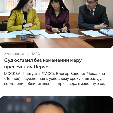
2 часа назад
ТАСС
Суд оставил без изменений меру
пресечения Лерчек
МОСКВА, 6 августа. /ТАСС/. Блогер Валерия Чекалина
(Лерчек), осужденная к условному сроку и штрафу, до
вступления обвинительного приговора в законную силу
будет находиться под запретом определенных
действий. Об