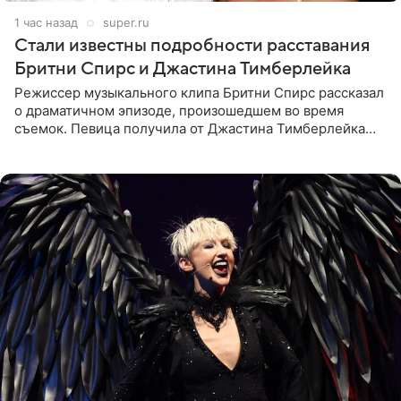
1 час назад
super.ru
Стали известны подробности расставания
Бритни Спирс и Джастина Тимберлейка
Режиссер музыкального клипа Бритни Спирс рассказал
о драматичном эпизоде, произошедшем во время
съемок. Певица получила от Джастина Тимберлейка
сообщение о расставании прямо на площадке. По
словам постановщика,