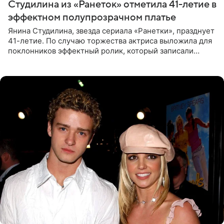
Студилина из «Ранеток» отметила 41-летие в
эффектном полупрозрачном платье
Янина Студилина, звезда сериала «Ранетки», празднует
41-летие. По случаю торжества актриса выложила для
поклонников эффектный ролик, который записали
прошлой ночью. В кадре артистка предстала в
вечернем