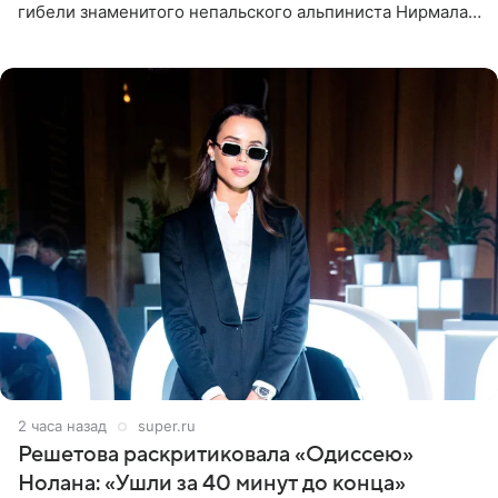
гибели знаменитого непальского альпиниста Нирмала
«Нимса» Пурджи, которого модель называла своим
близким другом
2 часа назад
super.ru
Решетова раскритиковала «Одиссею»
Нолана: «Ушли за 40 минут до конца»