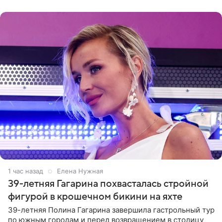
врожденное, потому
1 час назад
Елена Нужная
39-летняя Гагарина похвасталась стройной
фигурой в крошечном бикини на яхте
39-летняя Полина Гагарина завершила гастрольный тур
по южным городам и перед возвращением в столицу