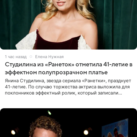
1 час назад
Елена Нужная
Студилина из «Ранеток» отметила 41-летие в
эффектном полупрозрачном платье
Янина Студилина, звезда сериала «Ранетки», празднует
41-летие. По случаю торжества актриса выложила для
поклонников эффектный ролик, который записали
прошлой ночью. В кадре артистка предстала в
вечернем