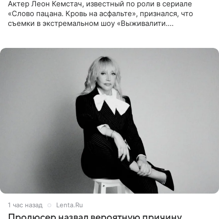
Актер Леон Кемстач, известный по роли в сериале
«Слово пацана. Кровь на асфальте», признался, что
съемки в экстремальном шоу «Выживалити.
Наследники» кардинально повлияли на его образ жизни.
Подробностями он
1 час назад
Lenta.Ru
Продюсер назвал вероятную причину