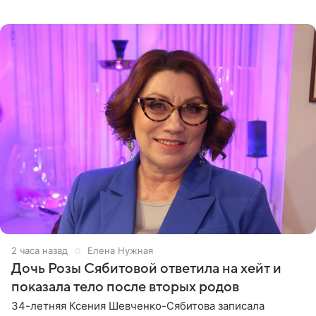
подкаста «Путь в ТОП с Олесей Нагорной», выпуск
которого доступен в
2 часа назад
Елена Нужная
Дочь Розы Сябитовой ответила на хейт и
показала тело после вторых родов
34-летняя Ксения Шевченко-Сябитова записала