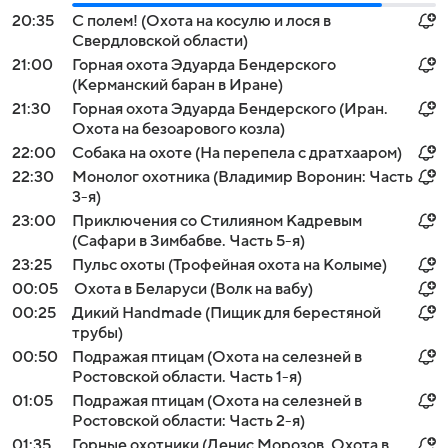
20:35
С полем! (Охота на косулю и лося в
Свердловской области)
21:00
Горная охота Эдуарда Бендерского
(Керманский баран в Иране)
21:30
Горная охота Эдуарда Бендерского (Иран.
Охота на безоарового козла)
22:00
Собака на охоте (На перепела с дратхааром)
22:30
Монолог охотника (Владимир Воронин: Часть
3-я)
23:00
Приключения со Стилияном Кадревым
(Сафари в Зимбабве. Часть 5-я)
23:25
Пульс охоты (Трофейная охота на Колыме)
00:05
Охота в Беларуси (Волк на вабу)
00:25
Дикий Handmade (Пищик для берестяной
трубы)
00:50
Подражая птицам (Охота на селезней в
Ростовской области. Часть 1-я)
01:05
Подражая птицам (Охота на селезней в
Ростовской области: Часть 2-я)
01:35
Горные охотники (Денис Морозов. Охота в