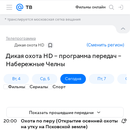
Фильмы онлайн
* транслируется московская сетка вещания
Телепрограмма
(
Сменить регион
)
Дикая охота HD
Дикая охота HD – программа передач –
Набережные Челны
Вт, 4
Ср, 5
Сегодня
Пт, 7
Сб
Фильмы
Сериалы
Спорт
Показать прошедшие передачи
20:00
Охота по перу (Открытие осенней охоты
на утку на Псковской земле)