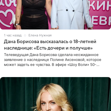
1 час назад
Елена Нужная
Дана Борисова высказалась о 18-летней
наследнице: «Есть дочери и получше»
Телеведущая Дана Борисова сделала неожиданное
заявление о наследнице Полине Аксеновой, которое
может задеть ее чувства. В эфире «Шоу Воли» 50-
летняя знаменитость откровенно призналась, что не
считает свою дочь