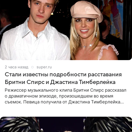
2 часа назад
super.ru
Стали известны подробности расставания
Бритни Спирс и Джастина Тимберлейка
Режиссер музыкального клипа Бритни Спирс рассказал
о драматичном эпизоде, произошедшем во время
съемок. Певица получила от Джастина Тимберлейка
сообщение о расставании прямо на площадке. По
словам постановщика,