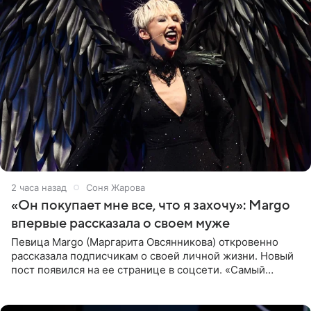
2 часа назад
Соня Жарова
«Он покупает мне все, что я захочу»: Margo
впервые рассказала о своем муже
Певица Margo (Маргарита Овсянникова) откровенно
рассказала подписчикам о своей личной жизни. Новый
пост появился на ее странице в соцсети. «Самый
лучший на свете. И да, он действительно покупает мне
все, что я