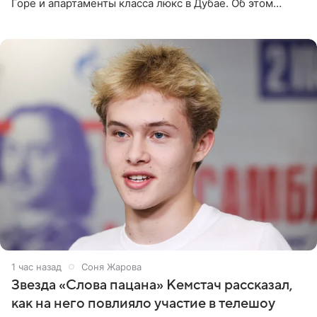
Горе и апартаменты класса люкс в Дубае. Об этом
сообщает Telegram-канал «Звездач» в рубрике «По
домам». По
1 час назад
Соня Жарова
Звезда «Слова пацана» Кемстач рассказал,
как на него повлияло участие в телешоу