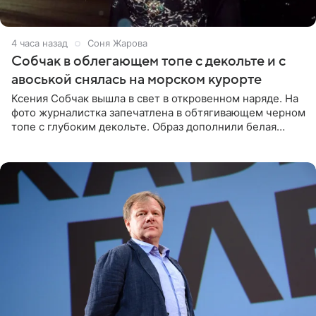
4 часа назад
Соня Жарова
Собчак в облегающем топе с декольте и с
авоськой снялась на морском курорте
Ксения Собчак вышла в свет в откровенном наряде. На
фото журналистка запечатлена в обтягивающем черном
топе с глубоким декольте. Образ дополнили белая
юбка-миди, вьетнамки на платформе и соломенная
шляпа.