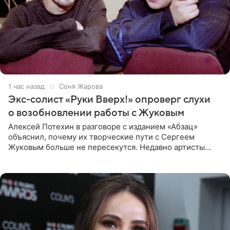
1 час назад
Соня Жарова
Экс-солист «Руки Вверх!» опроверг слухи
о возобновлении работы с Жуковым
Алексей Потехин в разговоре с изданием «Абзац»
объяснил, почему их творческие пути с Сергеем
Жуковым больше не пересекутся. Недавно артисты
воссоединились на большом концерте «30 нам уже!»,
который прошел в