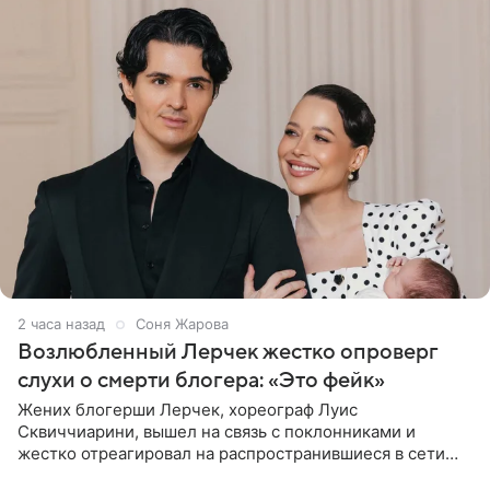
2 часа назад
Соня Жарова
Возлюбленный Лерчек жестко опроверг
слухи о смерти блогера: «Это фейк»
Жених блогерши Лерчек, хореограф Луис
Сквиччиарини, вышел на связь с поклонниками и
жестко отреагировал на распространившиеся в сети
слухи о смерти Валерии Чекалиной. «Это фейк! Я в