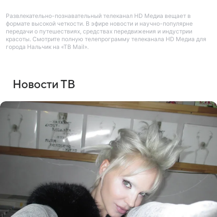
Развлекательно-познавательный телеканал HD Медиа вещает в
формате высокой четкости. В эфире новости и научно-популярне
передачи о путешествиях, средствах передвижения и индустрии
красоты. Смотрите полную телепрограмму телеканала HD Медиа для
города Нальчик на «ТВ Mail».
Новости ТВ