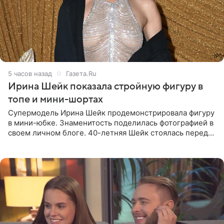
5 часов назад
Газета.Ru
Ирина Шейк показала стройную фигуру в
топе и мини-шортах
Супермодель Ирина Шейк продемонстрировала фигуру
в мини-юбке. Знаменитость поделилась фотографией в
своем личном блоге. 40-летняя Шейк стоялась перед
зеркалом в черном топе с кружевом, который
дополнила