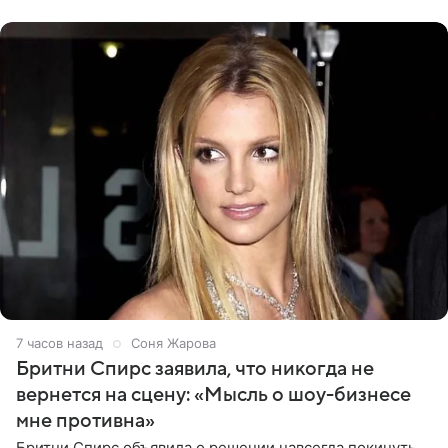
объявила о помолвке.
7 часов назад
Соня Жарова
Бритни Спирс заявила, что никогда не
вернется на сцену: «Мысль о шоу-бизнесе
мне противна»
Бритни Спирс объявила о решении навсегда покинуть