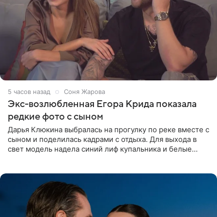
5 часов назад
Соня Жарова
Экс-возлюбленная Егора Крида показала
редкие фото с сыном
Дарья Клюкина выбралась на прогулку по реке вместе с
сыном и поделилась кадрами с отдыха. Для выхода в
свет модель надела синий лиф купальника и белые
шорты, дополнив образ солнцезащитными очками.
Волосы