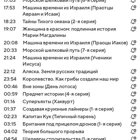
17:03
Морской шелковый путь (6-я серия)
17:53
Машина времени из Израиля (Праотцы
Авраам и Исаак)
18:23
Тайны Тихого океана (2-я серия)
19:07
Женщина в красном: подлинная история
Марии Магдалины
20:08
Машина времени из Израиля (Праоцы Иаков)
20:33
Морской шелковый путь (7-я серия)
21:24
Машина времени из Израиля (Ученики
Иисуса)
22:12
Аляска. Земля русских традиций
23:54
Королевство. Как грибы создали наш мир
00:46
Вне зоны (День лотоса)
00:59
Предмет истории (4-я серия)
01:16
Суперъяхты (Хаквурт)
01:37
Создавая круизные лайнеры (1-я серия)
02:23
Капитан Кук (Типичный парень)
03:15
Британия под прицелом дронов (1-я серия)
04:02
Теория большого прорыва
04:54
Шедевры строительства (1-я серия)