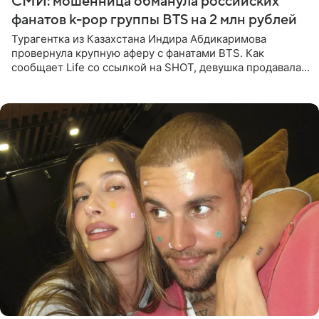
СМИ: мошенница обманула российских
фанатов k-pop группы BTS на 2 млн рублей
Турагентка из Казахстана Индира Абдикаримова
провернула крупную аферу с фанатами BTS. Как
сообщает Life со ссылкой на SHOT, девушка продавала
поддельные туры на концерт группы в Пусане. По
данным издания,