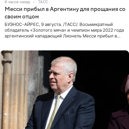
8 часов назад
ТАСС
Месси прибыл в Аргентину для прощания со
своим отцом
БУЭНОС-АЙРЕС, 9 августа. /ТАСС/. Восьмикратный
обладатель «Золотого мяча» и чемпион мира 2022 года
аргентинский нападающий Лионель Месси прибыл в
Аргентину для участия в церемонии прощания со своим
отцом. Об