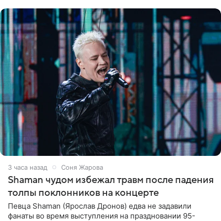
шоке, что такие люди
3 часа назад
Соня Жарова
Shaman чудом избежал травм после падения
толпы поклонников на концерте
Певца Shaman (Ярослав Дронов) едва не задавили
фанаты во время выступления на праздновании 95-