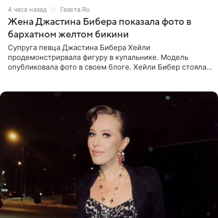
4 часа назад
Газета.Ru
Жена Джастина Бибера показала фото в
бархатном желтом бикини
Супруга певца Джастина Бибера Хейли
продемонстрирвала фигуру в купальнике. Модель
опубликовала фото в своем блоге. Хейли Бибер стояла
перед зеркалом в желтом крошечном бархатном
бикини, которое дополнила