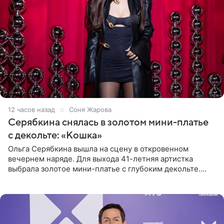
12 часов назад
Соня Жарова
Серябкина снялась в золотом мини-платье
с декольте: «Кошка»
Ольга Серябкина вышла на сцену в откровенном
вечернем наряде. Для выхода 41-летняя артистка
выбрала золотое мини-платье с глубоким декольте.
Дополнением к образу стали бежевые мюли. Стилисты
выпрямили волосы