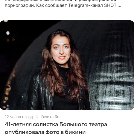
порнографии. Как сообщает Telegram-канал SHOT,
девушка может оказаться в СИЗО. Следствие
ходатайствует об
12 часов назад
Газета.Ru
41-летняя солистка Большого театра
опубликовала фото в бикини