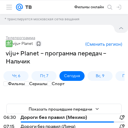
Фильмы онлайн
* транслируется московская сетка вещания
Телепрограмма
viju+ Planet
(
Сменить регион
)
viju+ Planet – программа передач –
Нальчик
Чт, 6
Пт, 7
Сегодня
Вс, 9
Пн,
Фильмы
Сериалы
Спорт
Показать прошедшие передачи
06:30
Дороги без правил (Мехико)
07:15
Дороги без правил (Лима)