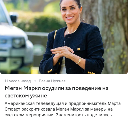
11 часов назад
Елена Нужная
Меган Маркл осудили за поведение на
светском ужине
Американская телеведущая и предприниматель Марта
Стюарт раскритиковала Меган Маркл за манеры на
светском мероприятии. Знаменитость поделилась
деталями личной встречи с герцогиней Сассекской,
пишет PageSix. По