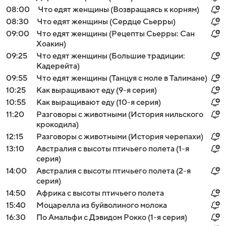
08:00
Что едят женщины (Возвращаясь к корням)
08:30
Что едят женщины (Сердце Сьерры)
09:00
Что едят женщины (Рецепты Сьерры: Сан
Хоакин)
09:25
Что едят женщины (Большие традиции:
Кадерейта)
09:55
Что едят женщины (Танцуя с моле в Талимане)
10:25
Как выращивают еду (9-я серия)
10:55
Как выращивают еду (10-я серия)
11:20
Разговоры с животными (История нильского
крокодила)
12:15
Разговоры с животными (История черепахи)
13:10
Австралия с высоты птичьего полета (1-я
серия)
14:00
Австралия с высоты птичьего полета (2-я
серия)
14:50
Африка с высоты птичьего полета
15:40
Моцарелла из буйволиного молока
16:30
По Амальфи с Дэвидом Рокко (1-я серия)