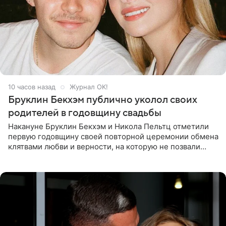
10 часов назад
Журнал OK!
Бруклин Бекхэм публично уколол своих
родителей в годовщину свадьбы
Накануне Бруклин Бекхэм и Никола Пельтц отметили
первую годовщину своей повторной церемонии обмена
клятвами любви и верности, на которую не позвали
никого из клана Бекхэм. По словам инсайдеров, пара
считает это