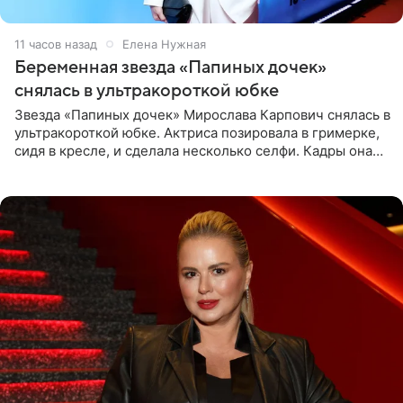
11 часов назад
Елена Нужная
Беременная звезда «Папиных дочек»
снялась в ультракороткой юбке
Звезда «Папиных дочек» Мирослава Карпович снялась в
ультракороткой юбке. Актриса позировала в гримерке,
сидя в кресле, и сделала несколько селфи. Кадры она
опубликовала на личной странице в социальной сети.