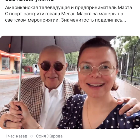
Американская телеведущая и предприниматель Марта
Стюарт раскритиковала Меган Маркл за манеры на
светском мероприятии. Знаменитость поделилась
деталями личной встречи с герцогиней Сассекской,
пишет PageSix. По
1 час назад
Соня Жарова