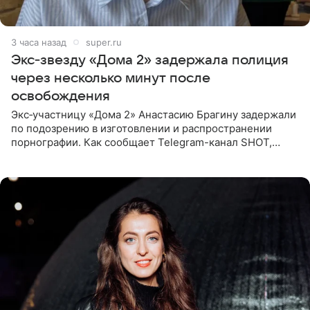
3 часа назад
super.ru
Экс‑звезду «Дома 2» задержала полиция
через несколько минут после
освобождения
Экс‑участницу «Дома 2» Анастасию Брагину задержали
по подозрению в изготовлении и распространении
порнографии. Как сообщает Telegram-канал SHOT,
девушка может оказаться в СИЗО. Следствие
ходатайствует об