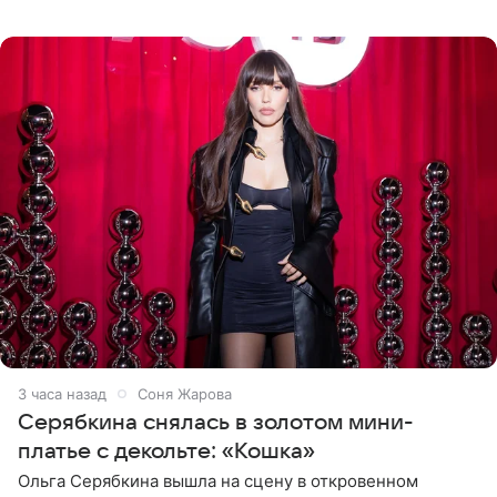
знаменитость предстала перед поклонниками в ярком
розовом купальнике с
3 часа назад
Соня Жарова
Серябкина снялась в золотом мини-
платье с декольте: «Кошка»
Ольга Серябкина вышла на сцену в откровенном