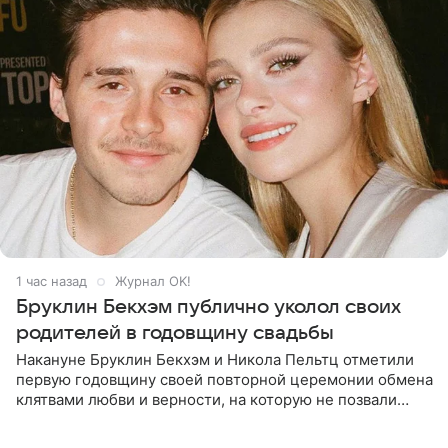
1 час назад
Журнал OK!
Бруклин Бекхэм публично уколол своих
родителей в годовщину свадьбы
Накануне Бруклин Бекхэм и Никола Пельтц отметили
первую годовщину своей повторной церемонии обмена
клятвами любви и верности, на которую не позвали
никого из клана Бекхэм. По словам инсайдеров, пара
считает это