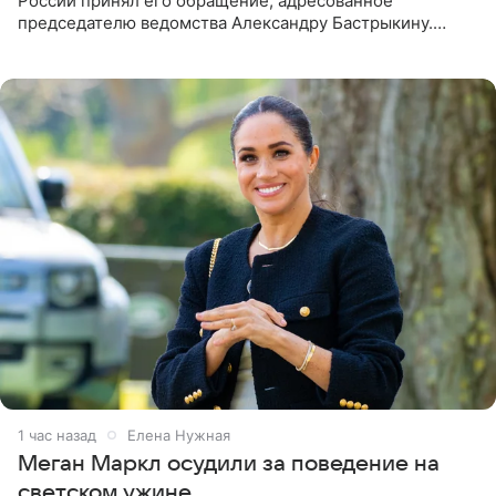
России принял его обращение, адресованное
председателю ведомства Александру Бастрыкину.
Бизнесмен опубликовал ответ Информационного
центра СК в личном блоге. В
1 час назад
Елена Нужная
Меган Маркл осудили за поведение на
светском ужине