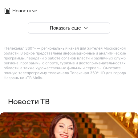
Новостные
Показать еще
«Телеканал 360°» — региональный канал для жителей Московской
области. В эфире представлены информационные и аналитические
программы, передачи о работе органов власти и различных служб
региона, программы о спорте, туризме и достопримечательностях
области, а также художественные фильмы и сериалы. Смотрите
полную телепрограмму телеканала Телеканал 360° HD для города
Назрань на «ТВ Mail».
Новости ТВ