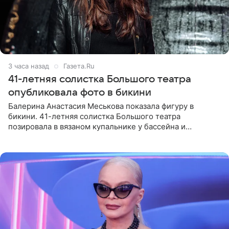
3 часа назад
Газета.Ru
41-летняя солистка Большого театра
опубликовала фото в бикини
Балерина Анастасия Меськова показала фигуру в
бикини. 41-летняя солистка Большого театра
позировала в вязаном купальнике у бассейна и
опубликовала фото в личном блоге. Артистка
поделилась кадрами с отдыха за