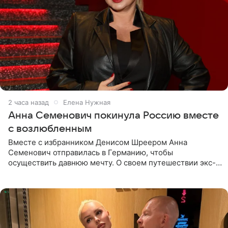
2 часа назад
Елена Нужная
Анна Семенович покинула Россию вместе
с возлюбленным
Вместе с избранником Денисом Шреером Анна
Семенович отправилась в Германию, чтобы
осуществить давнюю мечту. О своем путешествии экс-
солистка «Блестящих» рассказала поклонникам на
личной странице в социальной