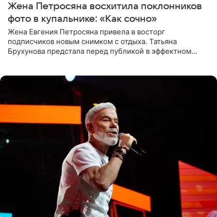
Жена Петросяна восхитила поклонников
фото в купальнике: «Как сочно»
Жена Евгения Петросяна привела в восторг
подписчиков новым снимком с отдыха. Татьяна
Брухунова предстала перед публикой в эффектном
черно-сиреневом монокини, позируя прямо в бассейне.
«Ох, как сочно», «Татьяна,