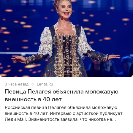
3 часа назад
Lenta.Ru
Певица Пелагея объяснила моложавую
внешность в 40 лет
Российская певица Пелагея объяснила моложавую
внешность в 40 лет. Интервью с артисткой публикует
Леди Mail. Знаменитость заявила, что никогда не
прибегала к филлерам. При этом она регулярно
посещает