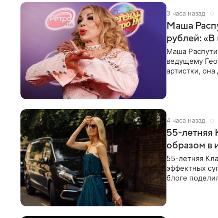
3 часа назад
Маша Распу
рублей: «В
Маша Распути
ведущему Гео
артистки, она
себе жить,
4 часа назад
55-летняя
образом в 
55-летняя Кла
эффектных су
блоге поделил
роли гостьи,