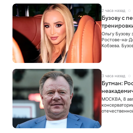
2 часа назад
Бузову с п
тренировки
Ольгу Бузову 
Ростове-на-До
Кобзева. Бузо
утром,
3 часа назад
Бутман: Ро
неакадеми
МОСКВА, 8 авг
консерватори
отечественной
исполнителей