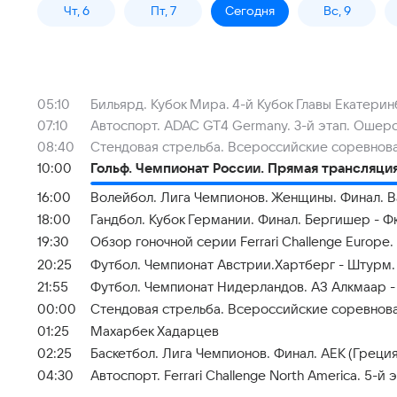
Чт, 6
Пт, 7
Сегодня
Вс, 9
05:10
Бильярд. Кубок Мира. 4-й Кубок Главы Екатери
07:10
Автоспорт. ADAC GT4 Germany. 3-й этап. Ошерс
08:40
Стендовая стрельба. Всероссийские соревнов
10:00
Гольф. Чемпионат России. Прямая трансляци
16:00
Волейбол. Лига Чемпионов. Женщины. Финал. В
18:00
Гандбол. Кубок Германии. Финал. Бергишер - 
19:30
Обзор гоночной серии Ferrari Challenge Europe.
20:25
Футбол. Чемпионат Австрии.Хартберг - Штурм
21:55
Футбол. Чемпионат Нидерландов. АЗ Алкмаар -
00:00
Стендовая стрельба. Всероссийские соревнова
01:25
Махарбек Хадарцев
02:25
Баскетбол. Лига Чемпионов. Финал. АЕК (Греция)
04:30
Автоспорт. Ferrari Challenge North America. 5-й эт