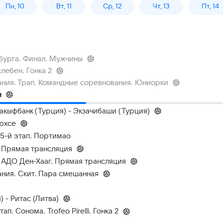
Пн, 10
Вт, 11
Ср, 12
Чт, 13
Пт, 14
нбурга. Финал. Мужчины
лебен. Гонка 2
ания. Трап. Командные соревнования. Юниорки
я
акыфбанк (Турция) - Экзачибаши (Турция)
Фюхсе
 5-й этап. Портимао
. Прямая трансляция
 АДО Ден-Хааг. Прямая трансляция
ния. Скит. Пара смешанная
 - Ритас (Литва)
ап. Сонома. Trofeo Pirelli. Гонка 2