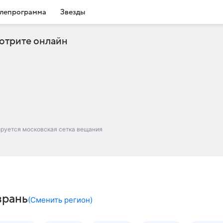
лепрограмма
Звезды
отрите онлайн
ируется московская сетка вещания
зрань
(
Сменить регион
)