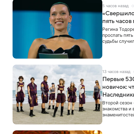
5 часов назад
«Свершилос
пять часов
Регина Тодоре
проспать пять
судьбы случил
ребенком. Ар
13 часов назад
Первые 530
новичок: ч
Наследник
Второй сезон 
знакомства и 
знаменитостей
несколько дне