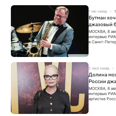
1 час назад
Бутман хоч
джазовый 
МОСКВА, 8 ав
интервью РИА 
в Санкт-Пете
объединит дж
2 часа назад
Долина мож
России джа
МОСКВА, 8 ав
интервью РИА
артистке Росс
первом в Рос