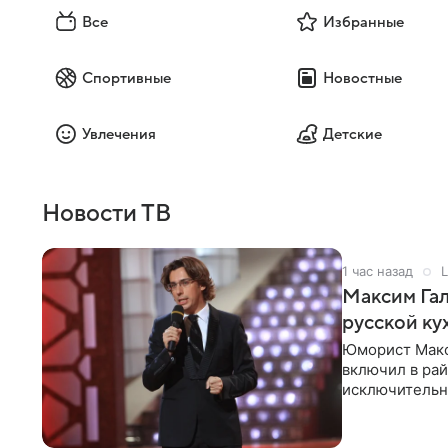
Все
Избранные
Спортивные
Новостные
Увлечения
Детские
Новости ТВ
1 час назад
L
Максим Гал
русской ку
Юморист Макс
включил в ра
исключительно
документу, в