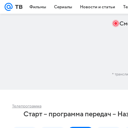
Фильмы
Сериалы
Новости и статьи
Те
См
* трансл
Телепрограмма
Старт – программа передач – На