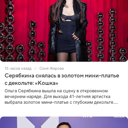
15 часов назад
Соня Жарова
Серябкина снялась в золотом мини-платье
с декольте: «Кошка»
Ольга Серябкина вышла на сцену в откровенном
вечернем наряде. Для выхода 41-летняя артистка
выбрала золотое мини-платье с глубоким декольте.
Дополнением к образу стали бежевые мюли. Стилисты
выпрямили волосы