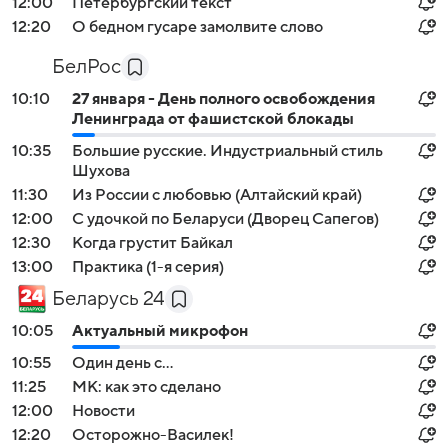
12:00
Петербургский текст
12:20
О бедном гусаре замолвите слово
БелРос
10:10
27 января - День полного освобождения
Ленинграда от фашистской блокады
10:35
Большие русские. Индустриальный стиль
Шухова
11:30
Из России с любовью (Алтайский край)
12:00
С удочкой по Беларуси (Дворец Сапегов)
12:30
Когда грустит Байкал
13:00
Практика (1-я серия)
Беларусь 24
10:05
Актуальный микрофон
10:55
Один день с...
11:25
МК: как это сделано
12:00
Новости
12:20
Осторожно-Василек!