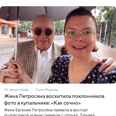
пишет PageSix. По
14 часов назад
Соня Жарова
Жена Петросяна восхитила поклонников
фото в купальнике: «Как сочно»
Жена Евгения Петросяна привела в восторг
подписчиков новым снимком с отдыха. Татьяна