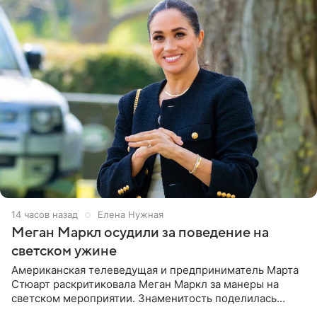
14 часов назад
Елена Нужная
Меган Маркл осудили за поведение на
светском ужине
Американская телеведущая и предприниматель Марта
Стюарт раскритиковала Меган Маркл за манеры на
светском мероприятии. Знаменитость поделилась
деталями личной встречи с герцогиней Сассекской,