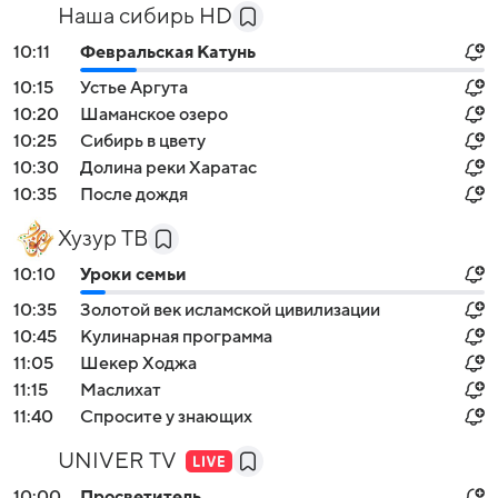
Наша сибирь HD
10:11
Февральская Катунь
10:15
Устье Аргута
10:20
Шаманское озеро
10:25
Сибирь в цвету
10:30
Долина реки Харатас
10:35
После дождя
Хузур ТВ
10:10
Уроки семьи
10:35
Золотой век исламской цивилизации
10:45
Кулинарная программа
11:05
Шекер Ходжа
11:15
Маслихат
11:40
Спросите у знающих
Войти
Регистрация
UNIVER TV
10:00
Просветитель