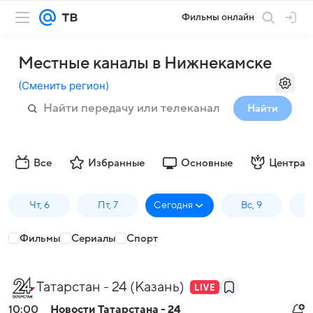
Фильмы онлайн
Местные каналы в Нижнекамске
(
Сменить регион
)
Найти
Все
Избранные
Основные
Централ
Чт, 6
Пт, 7
Сегодня
Вс, 9
П
Фильмы
Сериалы
Спорт
Татарстан - 24 (Казань)
10:00
Новости Татарстана - 24