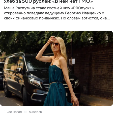
хлеб за 500 рублей: «В нем нет ГМО»
Маша Распутина стала гостьей шоу «PROпуск» и
откровенно поведала ведущему Георгию Иващенко о
своих финансовых привычках. По словам артистки, она
давно перестала следить за тратами и может позволить
себе жить,
1 час назад
super.ru