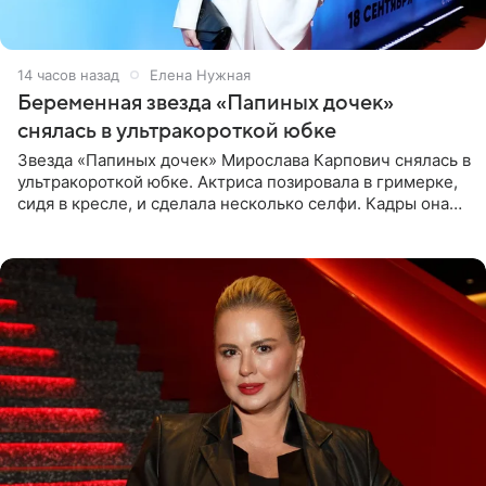
14 часов назад
Елена Нужная
Беременная звезда «Папиных дочек»
снялась в ультракороткой юбке
Звезда «Папиных дочек» Мирослава Карпович снялась в
ультракороткой юбке. Актриса позировала в гримерке,
сидя в кресле, и сделала несколько селфи. Кадры она
опубликовала на личной странице в социальной сети.