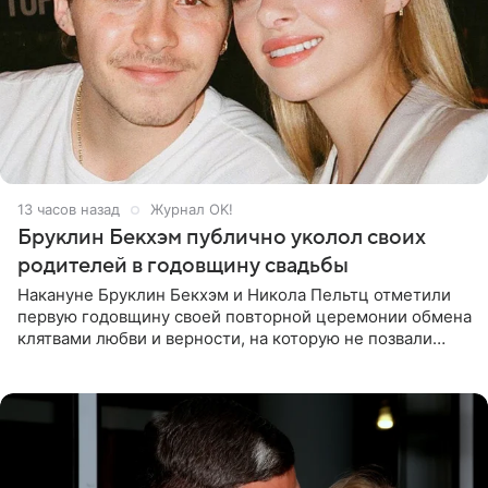
13 часов назад
Журнал OK!
Бруклин Бекхэм публично уколол своих
родителей в годовщину свадьбы
Накануне Бруклин Бекхэм и Никола Пельтц отметили
первую годовщину своей повторной церемонии обмена
клятвами любви и верности, на которую не позвали
никого из клана Бекхэм. По словам инсайдеров, пара
считает это