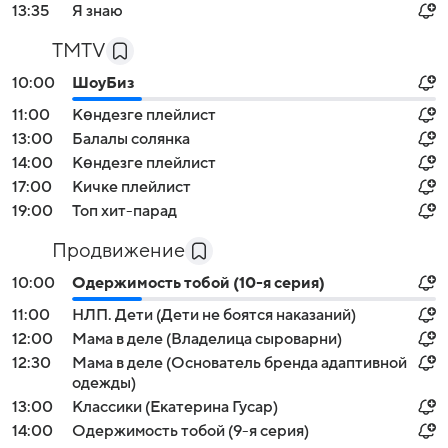
13:35
Я знаю
TMTV
10:00
ШоуБиз
11:00
Көндезге плейлист
13:00
Балалы солянка
14:00
Көндезге плейлист
17:00
Кичке плейлист
19:00
Топ хит-парад
Продвижение
10:00
Одержимость тобой (10-я серия)
11:00
НЛП. Дети (Дети не боятся наказаний)
12:00
Мама в деле (Владелица сыроварни)
12:30
Мама в деле (Основатель бренда адаптивной
одежды)
13:00
Классики (Екатерина Гусар)
14:00
Одержимость тобой (9-я серия)