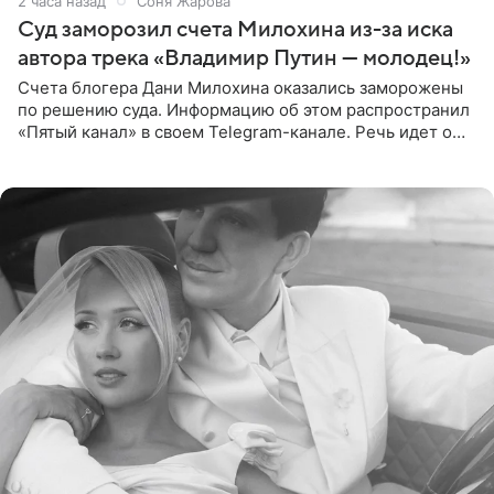
2 часа назад
Соня Жарова
Суд заморозил счета Милохина из-за иска
автора трека «Владимир Путин — молодец!»
Счета блогера Дани Милохина оказались заморожены
по решению суда. Информацию об этом распространил
«Пятый канал» в своем Telegram-канале. Речь идет о
сумме в 407,2 тыс. рублей. Причиной разбирательства
стал