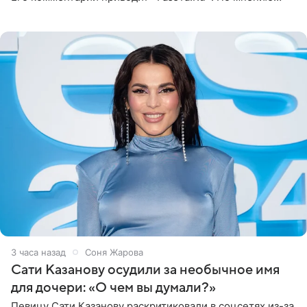
медиаменеджера, на решение администрации Батума
могли
3 часа назад
Соня Жарова
Сати Казанову осудили за необычное имя
для дочери: «О чем вы думали?»
Певицу Сати Казанову раскритиковали в соцсетях из-за