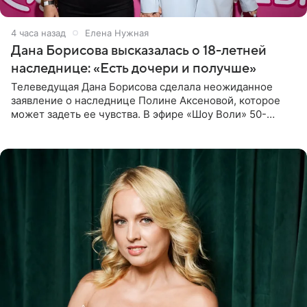
4 часа назад
Елена Нужная
Дана Борисова высказалась о 18-летней
наследнице: «Есть дочери и получше»
Телеведущая Дана Борисова сделала неожиданное
заявление о наследнице Полине Аксеновой, которое
может задеть ее чувства. В эфире «Шоу Воли» 50-
летняя знаменитость откровенно призналась, что не
считает свою дочь