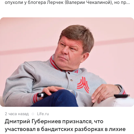
опухоли у блогера Лерчек (Валерии Чекалиной), но при
оперативном возобновлении лечения ущерб здоровью
не критичен,
2 часа назад
Life.ru
Дмитрий Губерниев признался, что
участвовал в бандитских разборках в лихие