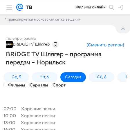
Фильмы онлайн
* транслируется московская сетка вещания
Телепрограмма
BRiDGE TV Шлягер
(
Сменить регион
)
BRiDGE TV Шлягер – программа
передач – Норильск
Ср, 5
Чт, 6
Сегодня
Сб, 8
Вс
Фильмы
Сериалы
Спорт
07:00
Хорошие песни
10:00
Хорошие песни
13:00
Хорошие песни
16:00
Хорошие песни