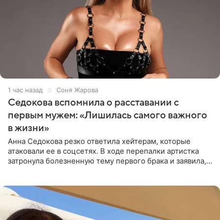
1 час назад
Соня Жарова
Седокова вспомнила о расставании с
первым мужем: «Лишилась самого важного
в жизни»
Анна Седокова резко ответила хейтерам, которые
атаковали ее в соцсетях. В ходе перепалки артистка
затронула болезненную тему первого брака и заявила,
что чужие судьбы — не ее зона ответственности. От
Валентина