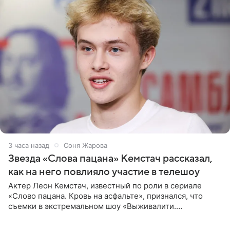
3 часа назад
Соня Жарова
Звезда «Слова пацана» Кемстач рассказал,
как на него повлияло участие в телешоу
Актер Леон Кемстач, известный по роли в сериале
«Слово пацана. Кровь на асфальте», признался, что
съемки в экстремальном шоу «Выживалити.
Наследники» кардинально повлияли на его образ жизни.
Подробностями он