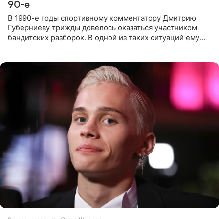
90-е
В 1990-е годы спортивному комментатору Дмитрию
Губерниеву трижды довелось оказаться участником
бандитских разборок. В одной из таких ситуаций ему
выдали тяжелый предмет и приказали вступить в драку,
однако он