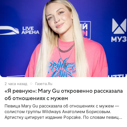
2 часа назад
Газета.Ru
«Я ревную»: Mary Gu откровенно рассказала
об отношениях с мужем
Певица Mary Gu рассказала об отношениях с мужем —
солистом группы Wildways Анатолием Борисовым.
Артистку цитирует издание Popcake. По словам певицы,
залог любви — это принять недостатки другого