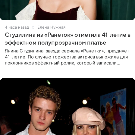
4 часа назад
Елена Нужная
Студилина из «Ранеток» отметила 41-летие в
эффектном полупрозрачном платье
Янина Студилина, звезда сериала «Ранетки», празднует
41-летие. По случаю торжества актриса выложила для
поклонников эффектный ролик, который записали
прошлой ночью. В кадре артистка предстала в
вечернем