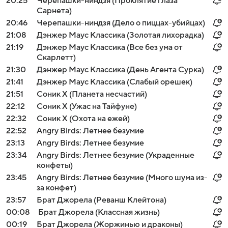
20:25
Черепашки-ниндзя (Проклятие глаза
Сарнета)
20:46
Черепашки-ниндзя (Дело о пиццах-убийцах)
21:08
Дэнжер Маус Классика (Золотая лихорадка)
21:19
Дэнжер Маус Классика (Все без ума от
Скарлетт)
21:30
Дэнжер Маус Классика (День Агента Сурка)
21:41
Дэнжер Маус Классика (Слабый орешек)
21:51
Соник Х (Планета несчастий)
22:12
Соник Х (Ужас на Тайфуне)
22:32
Соник Х (Охота на ежей)
22:52
Angry Birds: Летнее безумие
23:13
Angry Birds: Летнее безумие
23:34
Angry Birds: Летнее безумие (Украденные
конфеты)
23:45
Angry Birds: Летнее безумие (Много шума из-
за конфет)
23:57
Брат Джорела (Реванш Клейтона)
00:08
Брат Джорела (Классная жизнь)
00:19
Брат Джорела (Жоржинью и драконы)