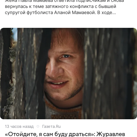
Жена Павла Мамаева ответила подписчикам и снова
вернулась к теме затяжного конфликта с бывшей
супругой футболиста Аланой Мамаевой. В ходе
общения с аудиторией один из пользователей
признался, что раньше судил о
13 часов назад
Газета.Ru
«Отойдите, я сам буду драться»: Журавлев