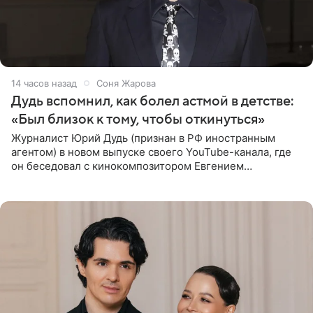
14 часов назад
Соня Жарова
Дудь вспомнил, как болел астмой в детстве:
«Был близок к тому, чтобы откинуться»
Журналист Юрий Дудь (признан в РФ иностранным
агентом) в новом выпуске своего YouTube-канала, где
он беседовал с кинокомпозитором Евгением
Гальпериным, поделился личной историей о борьбе с
бронхиальной астмой в