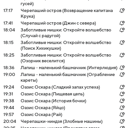
гусей)
17:17
Черепаший остров (Возвращение капитана
Крука)
17:41
Черепаший остров (Джин с севера)
18:04
Заботливые мишки: Откройте волшебство
(Случай с радугой)
18:15
Заботливые мишки: Откройте волшебство
(Поиск Хихикушки)
18:25
Заботливые мишки: Откройте волшебство
(Озорник веселится)
18:36
Лапиш - маленький башмачник (Интерлюдия)
19:00
Лапиш - маленький башмачник (Ограбление
кареты)
19:24
Оазис Оскара (Сладкий запах успеха)
19:31
Оазис Оскара (Пищевая цепь)
19:38
Оазис Оскара (История бочки)
19:44
Оазис Оскара (Яйцо)
19:57
Оазис Оскара (Рай)
20:04
Черепашки-ниндзя (Злобные машины)