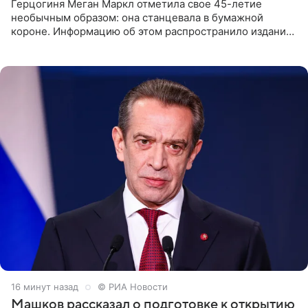
Герцогиня Меган Маркл отметила свое 45-летие
необычным образом: она станцевала в бумажной
короне. Информацию об этом распространило издание
People. На праздновании в своем особняке в Монтесито
именинница
16 минут назад
© РИА Новости
Машков рассказал о подготовке к открытию