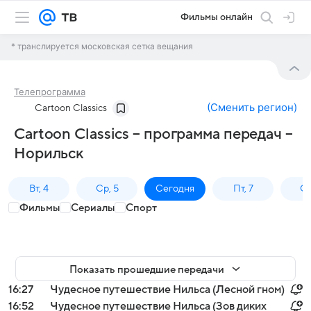
Фильмы онлайн
* транслируется московская сетка вещания
Телепрограмма
(
Сменить регион
)
Cartoon Classics
Cartoon Classics – программа передач –
Норильск
Вт, 4
Ср, 5
Сегодня
Пт, 7
Сб
Фильмы
Сериалы
Спорт
Показать прошедшие передачи
16:27
Чудесное путешествие Нильса (Лесной гном)
16:52
Чудесное путешествие Нильса (Зов диких