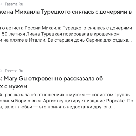
Газета.Ru
жена Михаила Турецкого снялась с дочерями в
го артиста России Михаила Турецкого снялась с дочерями
. 50-летняя Лиана Турецкая позировала в крошечном
 на пляже в Италии. Ее старшая дочь Сарина для отдыха
о
Газета.Ru
: Mary Gu откровенно рассказала об
х с мужем
Gu рассказала об отношениях с мужем — солистом группы
олием Борисовым. Артистку цитирует издание Popcake. По
, залог любви — это принять недостатки другого
кже