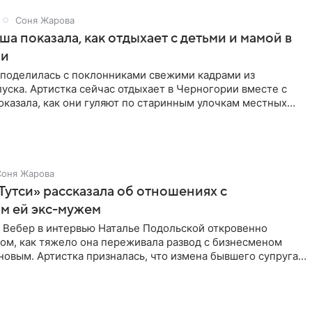
Соня Жарова
а показала, как отдыхает с детьми и мамой в
ии
поделилась с поклонниками свежими кадрами из
уска. Артистка сейчас отдыхает в Черногории вместе с
оказала, как они гуляют по старинным улочкам местных
ршей
Соня Жарова
Тутси» рассказала об отношениях с
м ей экс-мужем
 Вебер в интервью Наталье Подольской откровенно
том, как тяжело она переживала развод с бизнесменом
овым. Артистка призналась, что измена бывшего супруга