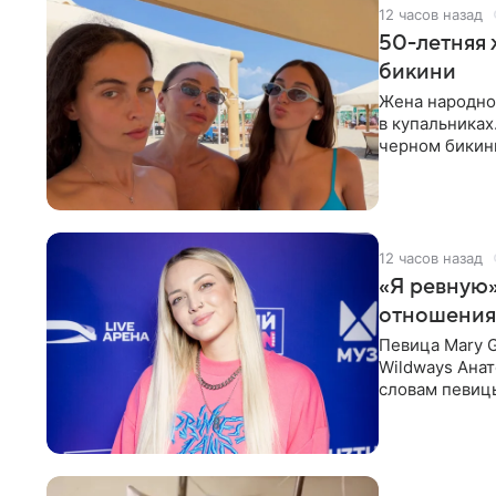
12 часов назад
50-летняя 
бикини
Жена народно
в купальниках
черном бикини
выбрала банд
12 часов назад
«Я ревную»
отношения
Певица Mary 
Wildways Анат
словам певицы
человека. Та