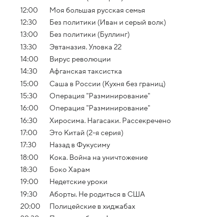
12:00
Моя большая русская семья
12:30
Без политики (Иван и серый волк)
13:00
Без политики (Буллинг)
13:30
Эвтаназия. Уловка 22
14:00
Вирус революции
14:30
Афганская таксистка
15:00
Саша в России (Кухня без границ)
15:30
Операция "Разминирование"
16:00
Операция "Разминирование"
16:30
Хиросима. Нагасаки. Рассекречено
17:00
Это Китай (2-я серия)
17:30
Назад в Фукусиму
18:00
Кока. Война на уничтожение
18:30
Боко Харам
19:00
Недетские уроки
19:30
Аборты. Не родиться в США
20:00
Полицейские в хиджабах