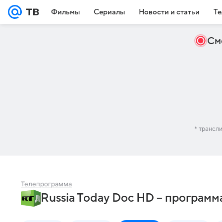
Фильмы
Сериалы
Новости и статьи
Те
См
* трансл
Телепрограмма
Russia Today Doc HD – программ