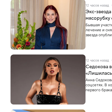
12 часов назад
Экс-звезда
мясорубку 
Бывшая участ
лечение и сня
звезда опубли
процесс снят
12 часов назад
Седокова в
«Лишилась 
Анна Седокова
соцсетях. В х
первого брака
ответственнос