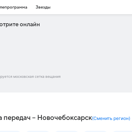
лепрограмма
Звезды
отрите онлайн
ируется московская сетка вещания
а передач – Новочебоксарск
(
Сменить регион
)