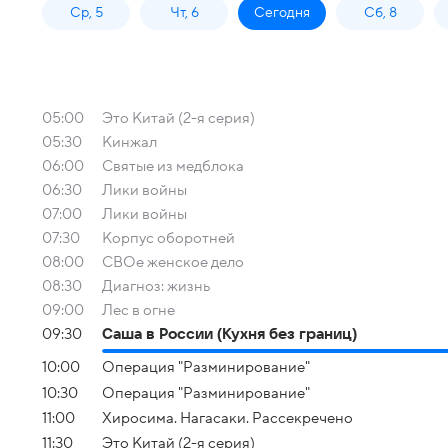
Ср, 5
Чт, 6
Сегодня
Сб, 8
05:00
Это Китай (2-я серия)
05:30
Кинжал
06:00
Святые из медблока
06:30
Лики войны
07:00
Лики войны
07:30
Корпус оборотней
08:00
СВОе женское дело
08:30
Диагноз: жизнь
09:00
Лес в огне
09:30
Саша в России (Кухня без границ)
10:00
Операция "Разминирование"
10:30
Операция "Разминирование"
11:00
Хиросима. Нагасаки. Рассекречено
11:30
Это Китай (2-я серия)