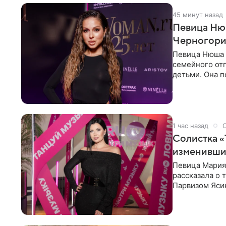
45 минут назад
Певица Нюш
Черногор
Певица Нюша 
семейного отп
детьми. Она п
городов. Ста
1 час назад
Солистка «
изменивши
Певица Мария
рассказала о 
Парвизом Ясин
стала для нее