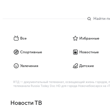
Все
Избранные
Спортивные
Новостные
Увлечения
Детские
RTД — документальный телеканал, освещающий жизнь городов, пр
телеканала Russia Today Doc HD для города Новочебоксарск на «Т
Новости ТВ