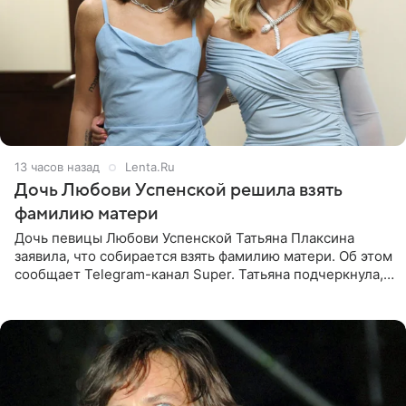
13 часов назад
Lenta.Ru
Дочь Любови Успенской решила взять
фамилию матери
Дочь певицы Любови Успенской Татьяна Плаксина
заявила, что собирается взять фамилию матери. Об этом
сообщает Telegram-канал Super. Татьяна подчеркнула,
что приняла решение о смене фамилии, поскольку
именно от