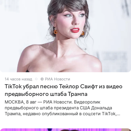
14 часов назад
© РИА Новости
TikTok убрал песню Тейлор Свифт из видео
предвыборного штаба Трампа
МОСКВА, 8 авг — РИА Новости. Видеоролик
предвыборного штаба президента США Дональда
Трампа, недавно опубликованный в соцсети TikTok,
остался без звуковой дорожки в виде песни August
(«Август») американской