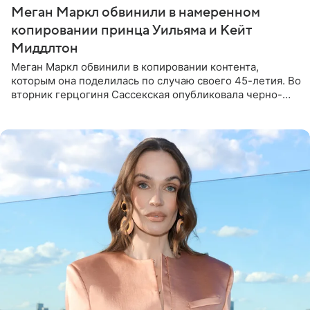
Меган Маркл обвинили в намеренном
копировании принца Уильяма и Кейт
Миддлтон
Меган Маркл обвинили в копировании контента,
которым она поделилась по случаю своего 45-летия. Во
вторник герцогиня Сассекская опубликовала черно-
белую фотографию, на которой она прыгает в бассейн с
воздушными