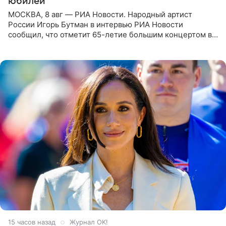
юбилей
МОСКВА, 8 авг — РИА Новости. Народный артист
России Игорь Бутман в интервью РИА Новости
сообщил, что отметит 65-летие большим концертом в
Кремлевском дворце, а вместе с ним на сцену выйдут
его друзья —
15 часов назад
Журнал OK!