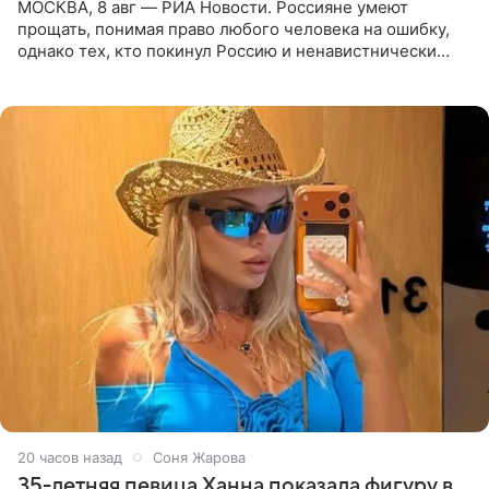
МОСКВА, 8 авг — РИА Новости. Россияне умеют
прощать, понимая право любого человека на ошибку,
однако тех, кто покинул Россию и ненавистнически
высказывается о стране и соотечественниках, не стоит
принимать
20 часов назад
Соня Жарова
35-летняя певица Ханна показала фигуру в