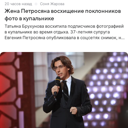
20 часов назад
Соня Жарова
Жена Петросяна восхищение поклонников
фото в купальнике
Татьяна Брухунова восхитила подписчиков фотографией
в купальнике во время отдыха. 37-летняя супруга
Евгения Петросяна опубликовала в соцсетях снимок, на
котором позирует у бассейна в белоснежном монокини
с