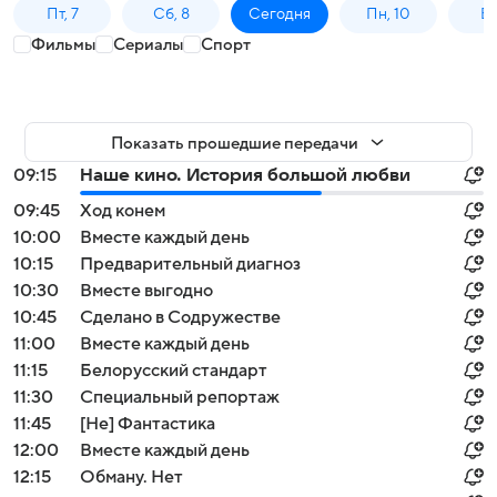
Пт, 7
Сб, 8
Сегодня
Пн, 10
Вт,
Фильмы
Сериалы
Спорт
Показать прошедшие передачи
09:15
Наше кино. История большой любви
09:45
Ход конем
10:00
Вместе каждый день
10:15
Предварительный диагноз
10:30
Вместе выгодно
10:45
Сделано в Содружестве
11:00
Вместе каждый день
11:15
Белорусский стандарт
11:30
Специальный репортаж
11:45
[Не] Фантастика
12:00
Вместе каждый день
12:15
Обману. Нет