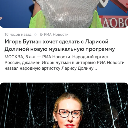
16 часов назад
© РИА Новости
Игорь Бутман хочет сделать с Ларисой
Долиной новую музыкальную программу
МОСКВА, 8 авг — РИА Новости. Народный артист
России, джазмен Игорь Бутман в интервью РИА Новости
назвал народную артистку Ларису Долину
великолепной певицей и рассказал о желании сделать с
ней новую совместную