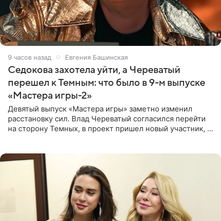
9 часов назад
Евгения Башинская
Седокова захотела уйти, а Череватый
перешел к Темным: что было в 9-м выпуске
«Мастера игры-2»
Девятый выпуск «Мастера игры» заметно изменил
расстановку сил. Влад Череватый согласился перейти
на сторону Темных, в проект пришел новый участник, а
Курбан Омаров и Анна Седокова оказались под таким
давлением.