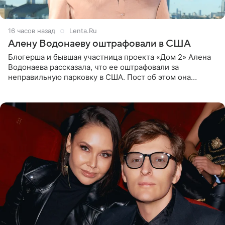
16 часов назад
Lenta.Ru
Алену Водонаеву оштрафовали в США
Блогерша и бывшая участница проекта «Дом 2» Алена
Водонаева рассказала, что ее оштрафовали за
неправильную парковку в США. Пост об этом она
опубликовала в своем Telegram-канале. Она заявила,
что во время отдыха