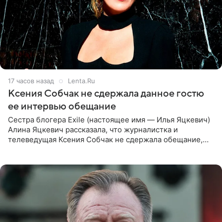
17 часов назад
Lenta.Ru
Ксения Собчак не сдержала данное гостю
ее интервью обещание
Сестра блогера Exile (настоящее имя — Илья Яцкевич)
Алина Яцкевич рассказала, что журналистка и
телеведущая Ксения Собчак не сдержала обещание,
которое дала ему во время интервью с ним. Об этом она
заявила в