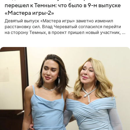
перешел к Темным: что было в 9-м выпуске
«Мастера игры-2»
Девятый выпуск «Мастера игры» заметно изменил
расстановку сил. Влад Череватый согласился перейти
на сторону Темных, в проект пришел новый участник, а
Курбан Омаров и Анна Седокова оказались под таким
давлением.