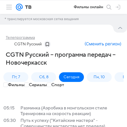
Фильмы онлайн
* транслируется московская сетка вещания
Телепрограмма
(
Сменить регион
)
CGTN Русский
CGTN Русский – программа передач –
Новочеркасск
Пт, 7
Сб, 8
Сегодня
Пн, 10
Вт,
Фильмы
Сериалы
Спорт
05:15
Разминка (Аэробика в монгольском стиле
Тренировка на скорость реакции)
05:30
Путь к успеху ("Китайские мастера" -
Совершенству мастерства нет предела)