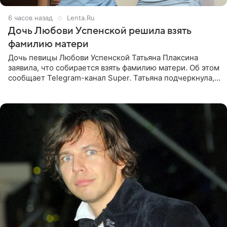
6 часов назад
Lenta.Ru
Дочь Любови Успенской решила взять
фамилию матери
Дочь певицы Любови Успенской Татьяна Плаксина
заявила, что собирается взять фамилию матери. Об этом
сообщает Telegram-канал Super. Татьяна подчеркнула,
что приняла решение о смене фамилии, поскольку
именно от