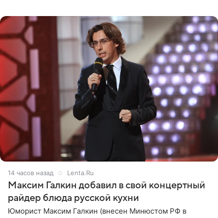
котором позирует у бассейна в белоснежном монокини
с
14 часов назад
Lenta.Ru
Максим Галкин добавил в свой концертный
райдер блюда русской кухни
Юморист Максим Галкин (внесен Минюстом РФ в