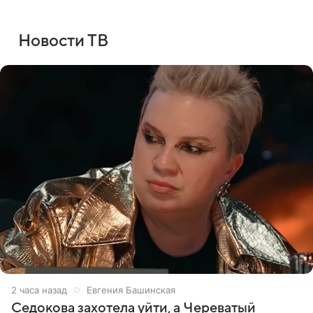
Новости ТВ
2 часа назад
Евгения Башинская
Седокова захотела уйти, а Череватый