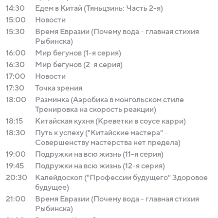
14:30
Едем в Китай (Тяньцзинь: Часть 2-я)
15:00
Новости
15:30
Время Евразии (Почему вода - главная стихия
Рыбинска)
16:00
Мир бегунов (1-я серия)
16:30
Мир бегунов (2-я серия)
17:00
Новости
17:30
Точка зрения
18:00
Разминка (Аэробика в монгольском стиле
Тренировка на скорость реакции)
18:15
Китайская кухня (Креветки в соусе карри)
18:30
Путь к успеху ("Китайские мастера" -
Совершенству мастерства нет предела)
19:00
Подружки на всю жизнь (11-я серия)
19:45
Подружки на всю жизнь (12-я серия)
20:30
Калейдоскоп ("Профессии будущего" Здоровое
будущее)
21:00
Время Евразии (Почему вода - главная стихия
Рыбинска)