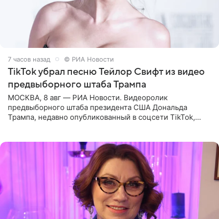
7 часов назад
© РИА Новости
TikTok убрал песню Тейлор Свифт из видео
предвыборного штаба Трампа
МОСКВА, 8 авг — РИА Новости. Видеоролик
предвыборного штаба президента США Дональда
Трампа, недавно опубликованный в соцсети TikTok,
остался без звуковой дорожки в виде песни August
(«Август») американской