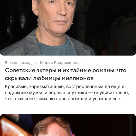
8 часов назад
Мария Владимирова
Советские актеры и их тайные романы: что
скрывали любимцы миллионов
Красивые, харизматичные, востребованные да еще и
надежные мужья и верные спутники — неудивительно,
что этих советских актеров обожали и уважали все
женщины большой страны, и наверняка не раз ставили
их в