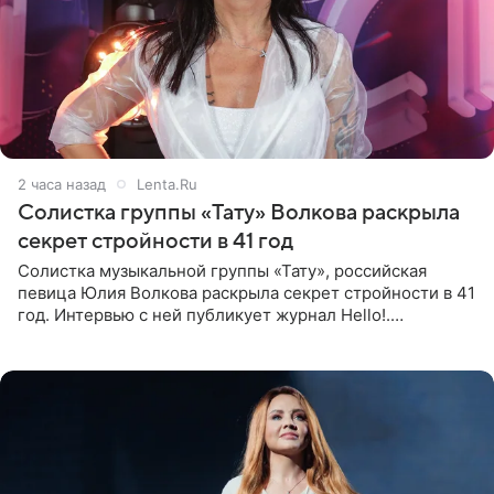
2 часа назад
Lenta.Ru
Солистка группы «Тату» Волкова раскрыла
секрет стройности в 41 год
Солистка музыкальной группы «Тату», российская
певица Юлия Волкова раскрыла секрет стройности в 41
год. Интервью с ней публикует журнал Hello!.
Знаменитость рассказала, что следует принципу,
который включает в