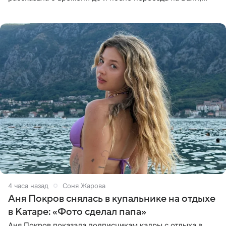
упомянула сыновей и нынешнего мужа Степана, но экс-
супруга в
4 часа назад
Соня Жарова
Аня Покров снялась в купальнике на отдыхе
в Катаре: «Фото сделал папа»
Аня Покров показала подписчикам кадры с отдыха в