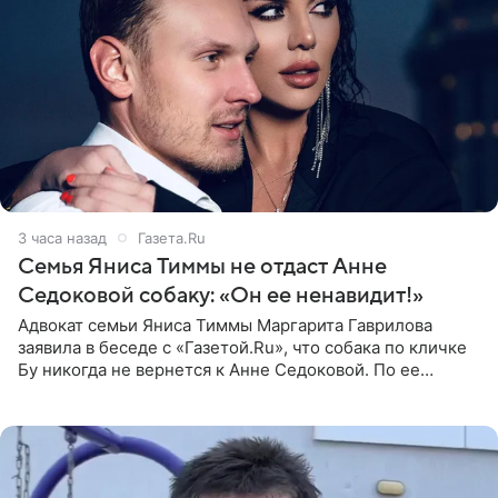
3 часа назад
Газета.Ru
Семья Яниса Тиммы не отдаст Анне
Седоковой собаку: «Он ее ненавидит!»
Адвокат семьи Яниса Тиммы Маргарита Гаврилова
заявила в беседе с «Газетой.Ru», что собака по кличке
Бу никогда не вернется к Анне Седоковой. По ее
словам, животное ненавидит певицу. Гаврилова
ответила на