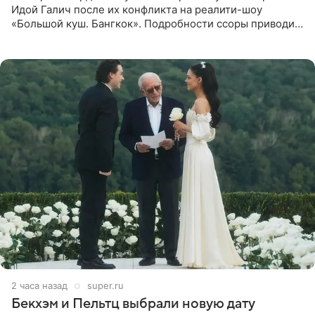
Идой Галич после их конфликта на реалити-шоу
«Большой куш. Бангкок». Подробности ссоры приводит
«СтарХит». Гордон подчеркнула, что не намерена
прислушиваться к
2 часа назад
super.ru
Бекхэм и Пельтц выбрали новую дату