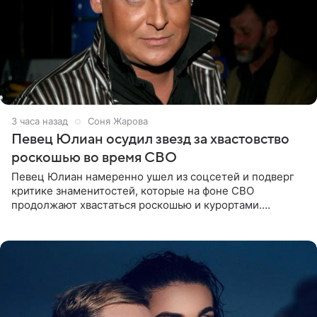
3 часа назад
Соня Жарова
Певец Юлиан осудил звезд за хвастовство
роскошью во время СВО
Певец Юлиан намеренно ушел из соцсетей и подверг
критике знаменитостей, которые на фоне СВО
продолжают хвастаться роскошью и курортами.
Заслуженный артист России признался, что устроил
себе настоящий «детокс» и