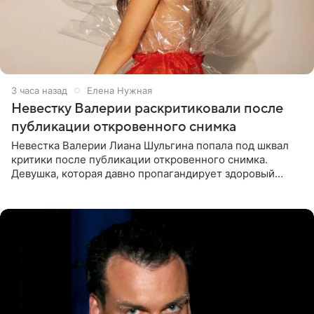
3 часа назад
Елена Нужная
Невестку Валерии раскритиковали после
публикации откровенного снимка
Невестка Валерии Лиана Шульгина попала под шквал
критики после публикации откровенного снимка.
Девушка, которая давно пропагандирует здоровый
образ жизни, выложила в личном блоге фото в ярко-
розовом