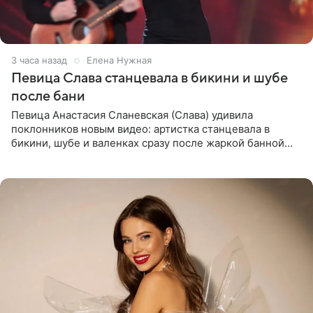
3 часа назад
Елена Нужная
Певица Слава станцевала в бикини и шубе
после бани
Певица Анастасия Сланевская (Слава) удивила
поклонников новым видео: артистка станцевала в
бикини, шубе и валенках сразу после жаркой банной
процедуры. Ролик знаменитость разместила на личной
странице в