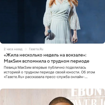
2 часа назад
Газета.Ru
«Жила несколько недель на вокзале»:
МакSим вспомнила о трудном периоде
Певица МакSим впервые публично поделилась
историей о трудном периоде своей юности. Об этом
«Газете.Ru» рассказала пресс-служба онлайн-
кинотеатра START, который совместно с VK Добром и
МАЕР запустил социальный