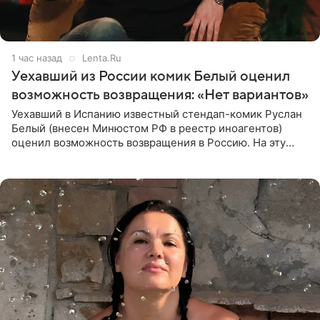
1 час назад
Lenta.Ru
Уехавший из России комик Белый оценил
возможность возвращения: «Нет вариантов»
Уехавший в Испанию известный стендап-комик Руслан
Белый (внесен Минюстом РФ в реестр иноагентов)
оценил возможность возвращения в Россию. На эту
тему юморист высказался в подкасте «От реки до
моря», выпуск