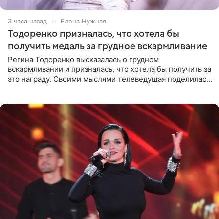
3 часа назад
Елена Нужная
Тодоренко призналась, что хотела бы
получить медаль за грудное вскармливание
Регина Тодоренко высказалась о грудном
вскармливании и призналась, что хотела бы получить за
это награду. Своими мыслями телеведущая поделилась
на личной странице в социальной сети. Артистка
подчеркнула, что не