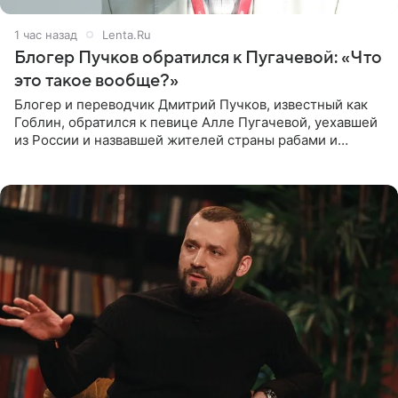
1 час назад
Lenta.Ru
Блогер Пучков обратился к Пугачевой: «Что
это такое вообще?»
Блогер и переводчик Дмитрий Пучков, известный как
Гоблин, обратился к певице Алле Пугачевой, уехавшей
из России и назвавшей жителей страны рабами и
холопами. Его слова прозвучали в эфире радио Sputnik,
запись