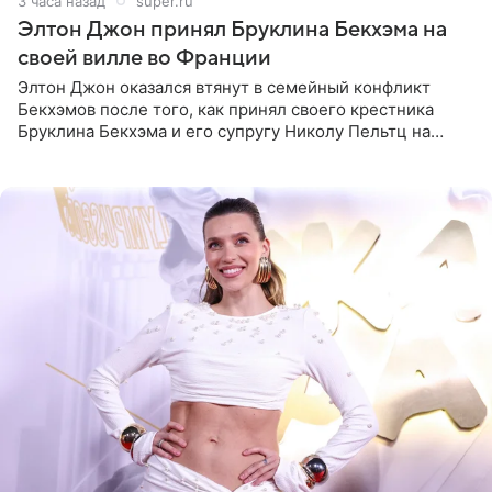
3 часа назад
super.ru
Элтон Джон принял Бруклина Бекхэма на
своей вилле во Франции
Элтон Джон оказался втянут в семейный конфликт
Бекхэмов после того, как принял своего крестника
Бруклина Бекхэма и его супругу Николу Пельтц на
своей вилле во Франции. Как сообщает
RadarOnline.com, встреча