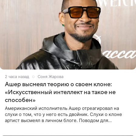
2 часа назад
Соня Жарова
Ашер высмеял теорию о своем клоне:
«Искусственный интеллект на такое не
способен»
Американский исполнитель Ашер отреагировал на
слухи о том, что у него есть двойник. Слухи о клоне
артист высмеял в личном блоге. Поводом для
обсуждений стали два концерта в Нью-Джерси,
которые 47-летний певец