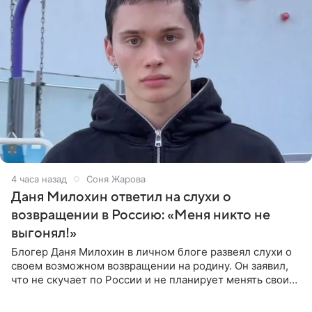
4 часа назад
Соня Жарова
Даня Милохин ответил на слухи о
возвращении в Россию: «Меня никто не
выгонял!»
Блогер Даня Милохин в личном блоге развеял слухи о
своем возможном возвращении на родину. Он заявил,
что не скучает по России и не планирует менять свои
планы. По словам Милохина, он принял решение об
отъезде