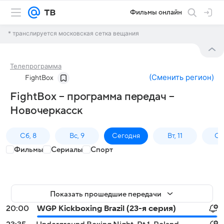
Фильмы онлайн
* транслируется московская сетка вещания
Телепрограмма
(
Сменить регион
)
FightBox
FightBox – программа передач –
Новочеркасск
Сб, 8
Вс, 9
Сегодня
Вт, 11
Ср,
Фильмы
Сериалы
Спорт
Показать прошедшие передачи
20:00
WGP Kickboxing Brazil (23-я серия)