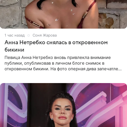
1 час назад
Соня Жарова
Анна Нетребко снялась в откровенном
бикини
Певица Анна Нетребко вновь привлекла внимание
публики, опубликовав в личном блоге снимок в
откровенном бикини. На фото оперная дива запечатлена
в термальном источнике. В подписи артистка сообщила
поклонникам,