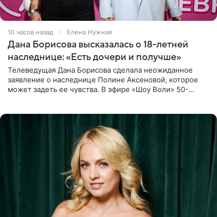
10 часов назад
Елена Нужная
Дана Борисова высказалась о 18-летней
наследнице: «Есть дочери и получше»
Телеведущая Дана Борисова сделала неожиданное
заявление о наследнице Полине Аксеновой, которое
может задеть ее чувства. В эфире «Шоу Воли» 50-
летняя знаменитость откровенно призналась, что не
считает свою дочь