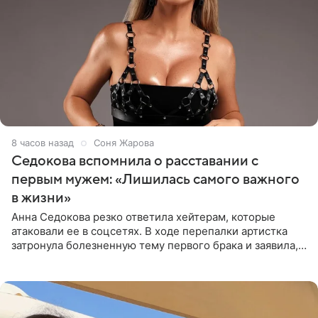
8 часов назад
Соня Жарова
Седокова вспомнила о расставании с
первым мужем: «Лишилась самого важного
в жизни»
Анна Седокова резко ответила хейтерам, которые
атаковали ее в соцсетях. В ходе перепалки артистка
затронула болезненную тему первого брака и заявила,
что чужие судьбы — не ее зона ответственности. От
Валентина