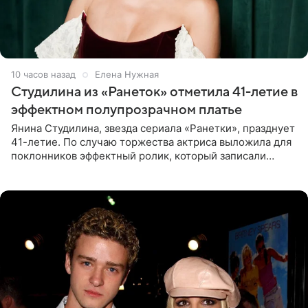
10 часов назад
Елена Нужная
Студилина из «Ранеток» отметила 41-летие в
эффектном полупрозрачном платье
Янина Студилина, звезда сериала «Ранетки», празднует
41-летие. По случаю торжества актриса выложила для
поклонников эффектный ролик, который записали
прошлой ночью. В кадре артистка предстала в
вечернем