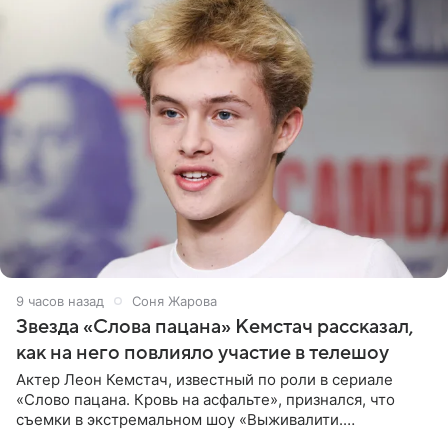
9 часов назад
Соня Жарова
Звезда «Слова пацана» Кемстач рассказал,
как на него повлияло участие в телешоу
Актер Леон Кемстач, известный по роли в сериале
«Слово пацана. Кровь на асфальте», признался, что
съемки в экстремальном шоу «Выживалити.
Наследники» кардинально повлияли на его образ жизни.