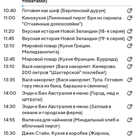
томатами)
10:40
Готовим как шеф (Берлинский дурум)
11:00
Кинокухня (Лимонный пирог Бри из сериала
"Отчаянные домохозяйки")
11:20
Вкусная история Новой Зеландии (18-я серия)
11:45
Вкусная история Новой Зеландии (19-я серия)
12:10
Мировой повар (Кухня Греции.
Мелидзанопита)
12:45
Мировой повар (Кухня Франции. Буррида)
13:10
Вася накормит (Вася накормит. Кемерово.
200 литров "Шахтерской" похлебки!)
13:35
Вася накормит (Вася накормит. Тула. Готовим
гору мяса из быка, барашка и свинины)
14:00
Энди и Бен Австралия в меню (Город, мед и
цитрусы)
14:30
Энди и Бен Австралия в меню (Заплыв в
океане и городская ферма)
14:55
Выпечка для чайников (Миндальный хлеб и
яблочный пирог)
15:30
Джек Стайн. Кухня в коробке (Жирона,