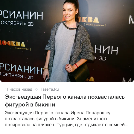
11 часов назад
Газета.Ru
Экс-ведущая Первого канала похвасталась
фигурой в бикини
Экс-ведущая Первого канала Ирена Понарошку
похвасталась фигурой в бикини. Знаменитость
позировала на пляже в Турции, где отдыхает с семьей.
Она поделилась кадрами с отдыха в Instagram (владелец