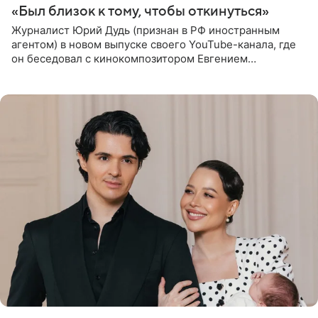
«Был близок к тому, чтобы откинуться»
Журналист Юрий Дудь (признан в РФ иностранным
агентом) в новом выпуске своего YouTube-канала, где
он беседовал с кинокомпозитором Евгением
Гальпериным, поделился личной историей о борьбе с
бронхиальной астмой в