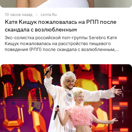
10 часов назад
Lenta.Ru
Катя Кищук пожаловалась на РПП после
скандала с возлюбленным
Экс-солистка российской поп-группы Serebro Катя
Кищук пожаловалась на расстройство пищевого
поведения (РПП) после скандала с возлюбленным,
популярным рэпером 9mice (настоящее имя — Сергей
Дмитриев).