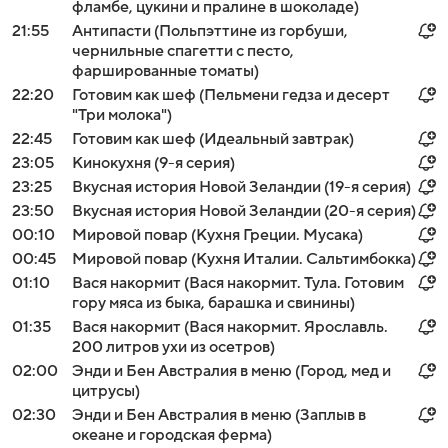
фламбе, цукини и пралине в шоколаде)
21:55
Антипасти (Польпэттине из горбуши,
чернильные спагетти с песто,
фаршированные томаты)
22:20
Готовим как шеф (Пельмени гедза и десерт
"Три молока")
22:45
Готовим как шеф (Идеальный завтрак)
23:05
Кинокухня (9-я серия)
23:25
Вкусная история Новой Зеландии (19-я серия)
23:50
Вкусная история Новой Зеландии (20-я серия)
00:10
Мировой повар (Кухня Греции. Мусака)
00:45
Мировой повар (Кухня Италии. Сальтимбокка)
01:10
Вася накормит (Вася накормит. Тула. Готовим
гору мяса из быка, барашка и свинины)
01:35
Вася накормит (Вася накормит. Ярославль.
200 литров ухи из осетров)
02:00
Энди и Бен Австралия в меню (Город, мед и
цитрусы)
02:30
Энди и Бен Австралия в меню (Заплыв в
океане и городская ферма)