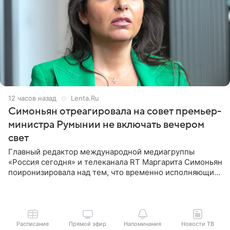
12 часов назад
Lenta.Ru
Симоньян отреагировала на совет премьер-
министра Румынии не включать вечером
свет
Главный редактор международной медиагруппы
«Россия сегодня» и телеканала RT Маргарита Симоньян
поиронизировала над тем, что временно исполняющий
обязанности премьер-министра Румынии Илие
Боложан посоветовал
Расписание
Прямой эфир
Напоминания
Новости ТВ