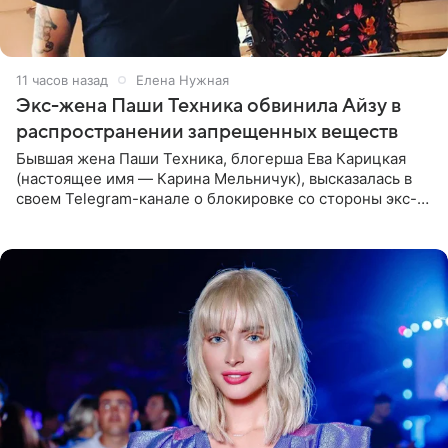
11 часов назад
Елена Нужная
Экс-жена Паши Техника обвинила Айзу в
распространении запрещенных веществ
Бывшая жена Паши Техника, блогерша Ева Карицкая
(настоящее имя — Карина Мельничук), высказалась в
своем Telegram-канале о блокировке со стороны экс-
супруги Гуфа Айзы-Лилуны Ай. Карицкая утверждает,
что ее