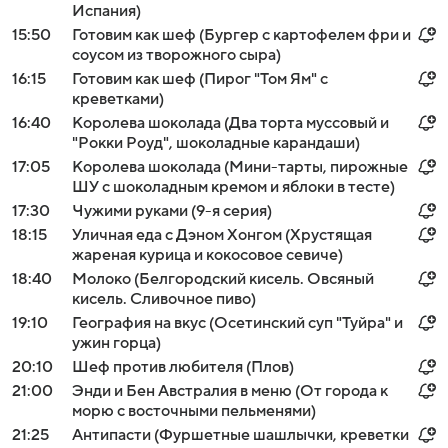
Испания)
15:50
Готовим как шеф (Бургер с картофелем фри и
соусом из творожного сыра)
16:15
Готовим как шеф (Пирог "Том Ям" с
креветками)
16:40
Королева шоколада (Два торта муссовый и
"Рокки Роуд", шоколадные карандаши)
17:05
Королева шоколада (Мини-тарты, пирожные
ШУ с шоколадным кремом и яблоки в тесте)
17:30
Чужими руками (9-я серия)
18:15
Уличная еда с Дэном Хонгом (Хрустящая
жареная курица и кокосовое севиче)
18:40
Молоко (Белгородский кисель. Овсяный
кисель. Сливочное пиво)
19:10
География на вкус (Осетинский суп "Туйра" и
ужин горца)
20:10
Шеф против любителя (Плов)
21:00
Энди и Бен Австралия в меню (От города к
морю с восточными пельменями)
21:25
Антипасти (Фуршетные шашлычки, креветки