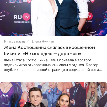
9 часов назад
Елена Нужная
Жена Костюшкина снялась в крошечном
бикини: «Не молодею — дорожаю»
Жена Стаса Костюшкина Юлия привела в восторг
подписчиков откровенным снимком с отдыха. Блогер
опубликовала на личной странице в социальной сети
фото в ярком бикини, позируя на пирсе во время отпуска
в Турции,