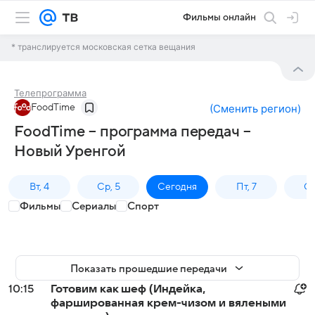
Фильмы онлайн
* транслируется московская сетка вещания
Телепрограмма
FoodTime
(
Сменить регион
)
FoodTime – программа передач –
Новый Уренгой
Вт, 4
Ср, 5
Сегодня
Пт, 7
Сб
Фильмы
Сериалы
Спорт
Показать прошедшие передачи
10:15
Готовим как шеф (Индейка,
фаршированная крем-чизом и вялеными