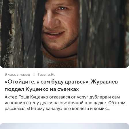
9 часов назад
Газета.Ru
«Отойдите, я сам буду драться»: Журавлев
поддел Куценко на съемках
Актер Гоша Куценко отказался от услуг дублера и сам
исполнил сцену драки на съемочной площадке. Об этом
рассказал «Пятому каналу» его коллега и комик
Дмитрий Журавлев. По словам артиста, когда Куценко