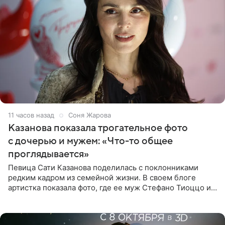
11 часов назад
Соня Жарова
Казанова показала трогательное фото
с дочерью и мужем: «Что-то общее
проглядывается»
Певица Сати Казанова поделилась с поклонниками
редким кадром из семейной жизни. В своем блоге
артистка показала фото, где ее муж Стефано Тиоццо и
их маленькая дочь спят рядом. На снимке отец и
малышка лежат в