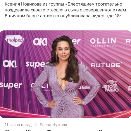
Ксения Новикова из группы «Блестящие» трогательно
поздравила своего старшего сына с совершеннолетием.
В личном блоге артистка опубликовала видео, где 18-
летний Мирон легко подхватил маму на руки и закружил
во
11 часов назад
Елена Нужная