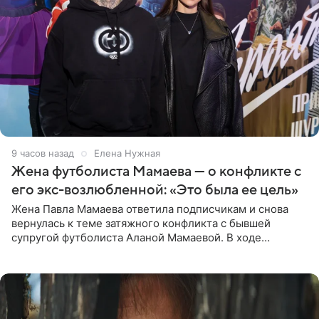
9 часов назад
Елена Нужная
Жена футболиста Мамаева — о конфликте с
его экс-возлюбленной: «Это была ее цель»
Жена Павла Мамаева ответила подписчикам и снова
вернулась к теме затяжного конфликта с бывшей
супругой футболиста Аланой Мамаевой. В ходе
общения с аудиторией один из пользователей
признался, что раньше судил о