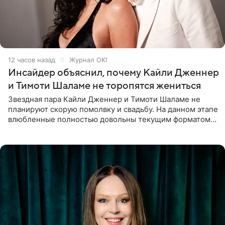
12 часов назад
Журнал OK!
Инсайдер объяснил, почему Кайли Дженнер
и Тимоти Шаламе не торопятся жениться
Звездная пара Кайли Дженнер и Тимоти Шаламе не
планируют скорую помолвку и свадьбу. На данном этапе
влюбленные полностью довольны текущим форматом
своих отношений и сознательно не хотят торопить
события. Сейчас