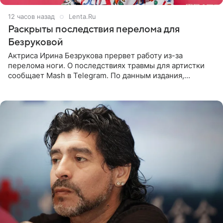
12 часов назад
Lenta.Ru
Раскрыты последствия перелома для
Безруковой
Актриса Ирина Безрукова прервет работу из-за
перелома ноги. О последствиях травмы для артистки
сообщает Mash в Telegram. По данным издания,
Безрукова пропустит 15 спектаклей — восемь показов
«Женитьбы Фигаро»,