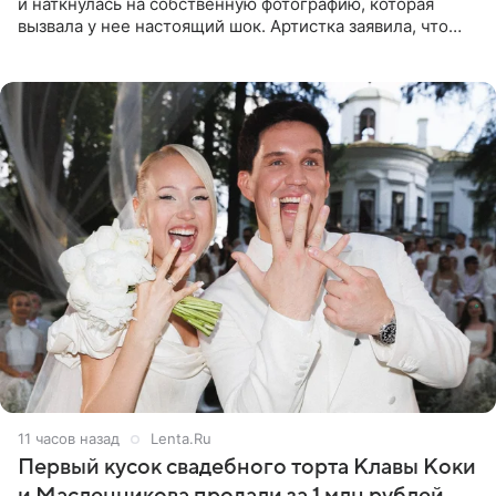
и наткнулась на собственную фотографию, которая
вызвала у нее настоящий шок. Артистка заявила, что
пропасть между ее прошлым и нынешним обликом
огромна. При
11 часов назад
Lenta.Ru
Первый кусок свадебного торта Клавы Коки
и Масленникова продали за 1 млн рублей