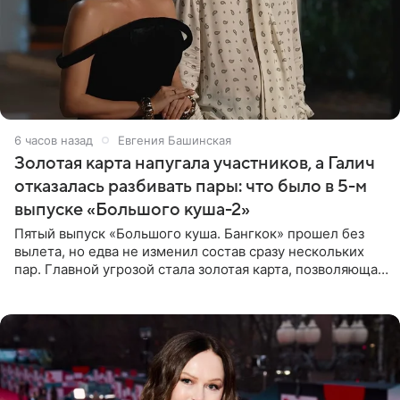
6 часов назад
Евгения Башинская
Золотая карта напугала участников, а Галич
отказалась разбивать пары: что было в 5-м
выпуске «Большого куша-2»
Пятый выпуск «Большого куша. Бангкок» прошел без
вылета, но едва не изменил состав сразу нескольких
пар. Главной угрозой стала золотая карта, позволяющая
разлучить один из дуэтов и поменять участников
местами.