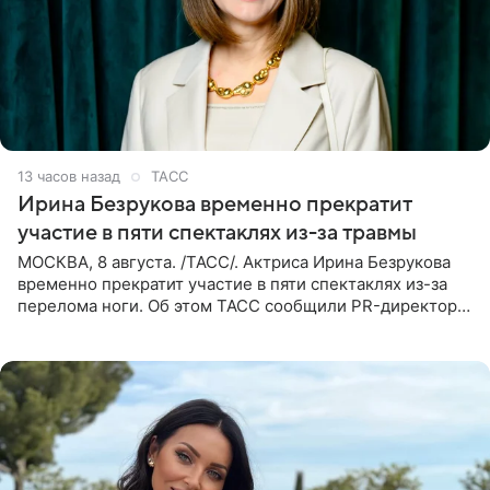
13 часов назад
ТАСС
Ирина Безрукова временно прекратит
участие в пяти спектаклях из-за травмы
МОСКВА, 8 августа. /ТАСС/. Актриса Ирина Безрукова
временно прекратит участие в пяти спектаклях из-за
перелома ноги. Об этом ТАСС сообщили PR-директор
артистки Станислав Влайку и пресс-атташе
Московского