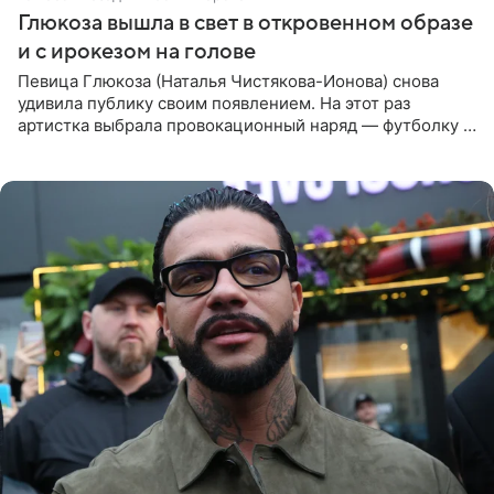
Глюкоза вышла в свет в откровенном образе
и с ирокезом на голове
Певица Глюкоза (Наталья Чистякова-Ионова) снова
удивила публику своим появлением. На этот раз
артистка выбрала провокационный наряд — футболку с
принтом, имитирующим полуобнаженную грудь. Свой
образ Глюкоза