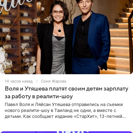
14 часов назад
Соня Жарова
Воля и Утяшева платят своим детям зарплату
за работу в реалити-шоу
Павел Воля и Ляйсан Утяшева отправились на съемки
нового реалити-шоу в Таиланд не одни, а вместе с
детьми. Как сообщает издание «СтарХит», 13-летний
Роберт и 11-летняя София не просто сопровождают
родителей, а