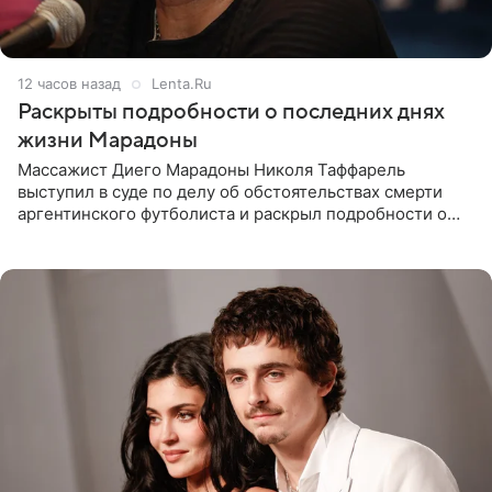
12 часов назад
Lenta.Ru
Раскрыты подробности о последних днях
жизни Марадоны
Массажист Диего Марадоны Николя Таффарель
выступил в суде по делу об обстоятельствах смерти
аргентинского футболиста и раскрыл подробности о
последних днях его жизни. Его слова приводит AFP. На
заседании