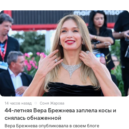
во время исполнения песни «Братья-славяне» он
обменивался
14 часов назад
Соня Жарова
44-летняя Вера Брежнева заплела косы и
снялась обнаженной
Вера Брежнева опубликовала в своем блоге