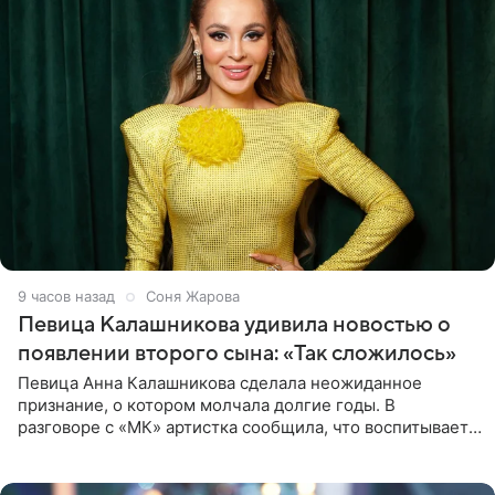
9 часов назад
Соня Жарова
Певица Калашникова удивила новостью о
появлении второго сына: «Так сложилось»
Певица Анна Калашникова сделала неожиданное
признание, о котором молчала долгие годы. В
разговоре с «МК» артистка сообщила, что воспитывает
не одного, а сразу двух сыновей. «На самом деле я
всегда мечтала, что