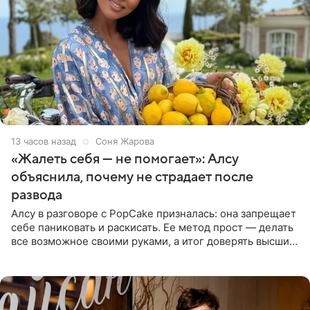
13 часов назад
Соня Жарова
«Жалеть себя — не помогает»: Алсу
объяснила, почему не страдает после
развода
Алсу в разговоре с PopCake призналась: она запрещает
себе паниковать и раскисать. Ее метод прост — делать
все возможное своими руками, а итог доверять высшим
силам. Певица утверждает, что истерики и потеря