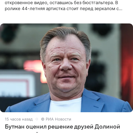
откровенное видео, оставшись без бюстгальтера. В
ролике 44-летняя артистка стоит перед зеркалом с
обнаженной грудью. Волосы певица собрала в косы и
надела головной убор.
15 часов назад
© РИА Новости
Бутман оценил решение друзей Долиной