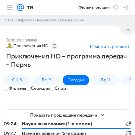
Фильмы онлайн
* транслируется московская сетка вещания
Телепрограмма
Приключения HD
(
Сменить регион
)
Приключения HD – программа передач
– Пермь
Сб, 8
Вс, 9
Сегодня
Вт, 11
Ср,
Фильмы
Сериалы
Спорт
Показать прошедшие передачи
09:24
Наука выживания (1-я серия)
09:47
Наука выживания (2-я серия)