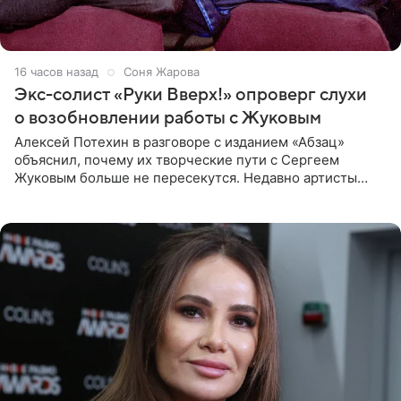
16 часов назад
Соня Жарова
Экс-солист «Руки Вверх!» опроверг слухи
о возобновлении работы с Жуковым
Алексей Потехин в разговоре с изданием «Абзац»
объяснил, почему их творческие пути с Сергеем
Жуковым больше не пересекутся. Недавно артисты
воссоединились на большом концерте «30 нам уже!»,
который прошел в