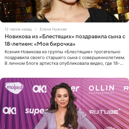
12 часов назад
Елена Нужная
Новикова из «Блестящих» поздравила сына с
18-летием: «Моя бирочка»
Ксения Новикова из группы «Блестящие» трогательно
поздравила своего старшего сына с совершеннолетием.
В личном блоге артистка опубликовала видео, где 18-
летний Мирон легко подхватил маму на руки и закружил
во