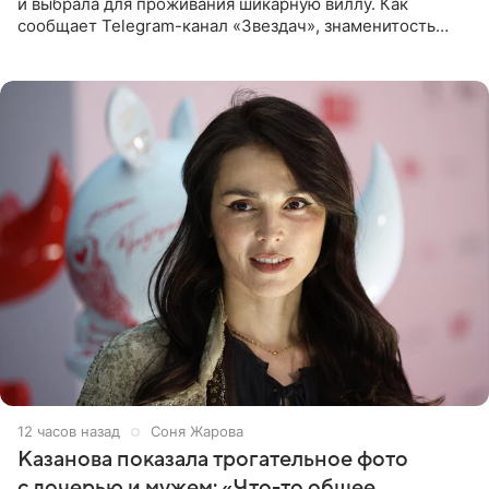
и выбрала для проживания шикарную виллу. Как
сообщает Telegram-канал «Звездач», знаменитость
сняла двухэтажный дом, где ночь обходится минимум в
87 тысяч
12 часов назад
Соня Жарова
Казанова показала трогательное фото
с дочерью и мужем: «Что-то общее