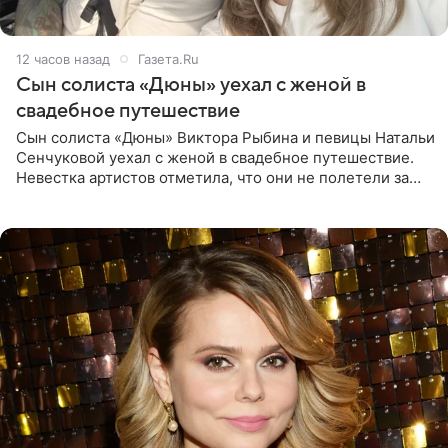
12 часов назад
Газета.Ru
Сын солиста «Дюны» уехал с женой в
свадебное путешествие
Сын солиста «Дюны» Виктора Рыбина и певицы Натальи
Сенчуковой уехал с женой в свадебное путешествие.
Невестка артистов отметила, что они не полетели за
границу, а выбрали для отдыха эко-комплекс в
Калужской