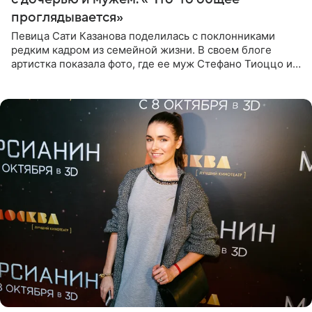
проглядывается»
Певица Сати Казанова поделилась с поклонниками
редким кадром из семейной жизни. В своем блоге
артистка показала фото, где ее муж Стефано Тиоццо и
их маленькая дочь спят рядом. На снимке отец и
малышка лежат в