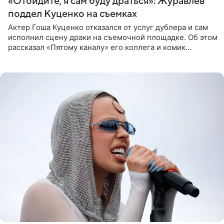
«Отойдите, я сам буду драться»: Журавлев
поддел Куценко на съемках
Актер Гоша Куценко отказался от услуг дублера и сам
исполнил сцену драки на съемочной площадке. Об этом
рассказал «Пятому каналу» его коллега и комик
Дмитрий Журавлев. По словам артиста, когда Куценко