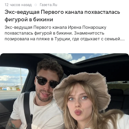
12 часов назад
Газета.Ru
Экс-ведущая Первого канала похвасталась
фигурой в бикини
Экс-ведущая Первого канала Ирена Понарошку
похвасталась фигурой в бикини. Знаменитость
позировала на пляже в Турции, где отдыхает с семьей.
Она поделилась кадрами с отдыха в Instagram (владелец
компания Meta