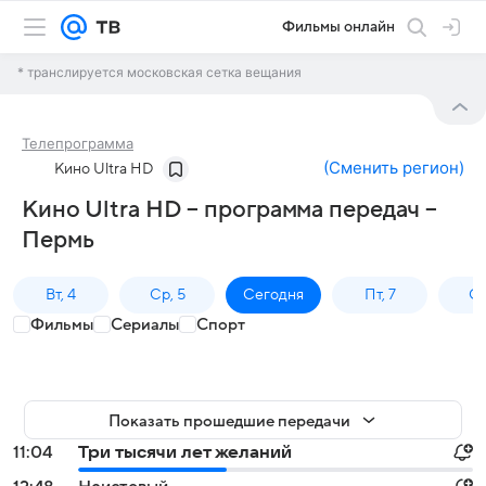
Фильмы онлайн
* транслируется московская сетка вещания
Телепрограмма
(
Сменить регион
)
Кино Ultra HD
Кино Ultra HD – программа передач –
Пермь
Вт, 4
Ср, 5
Сегодня
Пт, 7
Сб
Фильмы
Сериалы
Спорт
Показать прошедшие передачи
11:04
Три тысячи лет желаний