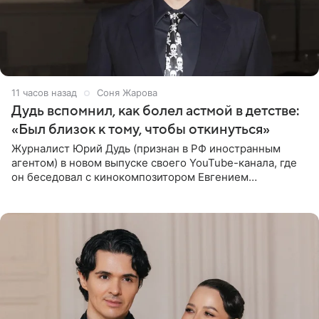
11 часов назад
Соня Жарова
Дудь вспомнил, как болел астмой в детстве:
«Был близок к тому, чтобы откинуться»
Журналист Юрий Дудь (признан в РФ иностранным
агентом) в новом выпуске своего YouTube-канала, где
он беседовал с кинокомпозитором Евгением
Гальпериным, поделился личной историей о борьбе с
бронхиальной астмой в