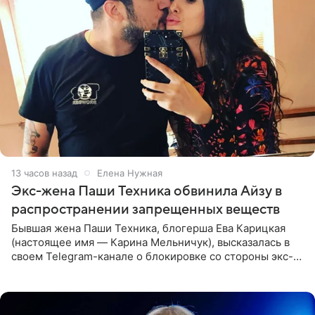
13 часов назад
Елена Нужная
Экс-жена Паши Техника обвинила Айзу в
распространении запрещенных веществ
Бывшая жена Паши Техника, блогерша Ева Карицкая
(настоящее имя — Карина Мельничук), высказалась в
своем Telegram-канале о блокировке со стороны экс-
супруги Гуфа Айзы-Лилуны Ай. Карицкая утверждает,
что ее