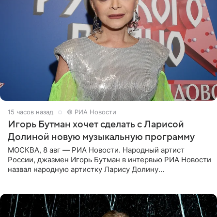
15 часов назад
© РИА Новости
Игорь Бутман хочет сделать с Ларисой
Долиной новую музыкальную программу
МОСКВА, 8 авг — РИА Новости. Народный артист
России, джазмен Игорь Бутман в интервью РИА Новости
назвал народную артистку Ларису Долину
великолепной певицей и рассказал о желании сделать с
ней новую совместную