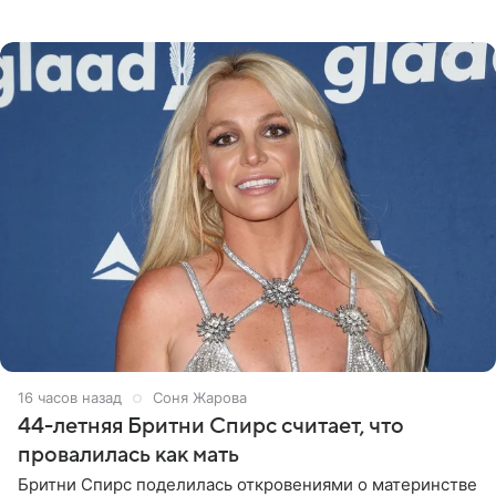
«Интервидение» могла бы представить молодая певица
Варвара Убель, так
16 часов назад
Соня Жарова
44-летняя Бритни Спирс считает, что
провалилась как мать
Бритни Спирс поделилась откровениями о материнстве