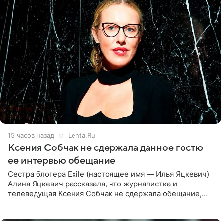
15 часов назад
Lenta.Ru
Ксения Собчак не сдержала данное гостю
ее интервью обещание
Сестра блогера Exile (настоящее имя — Илья Яцкевич)
Алина Яцкевич рассказала, что журналистка и
телеведущая Ксения Собчак не сдержала обещание,
которое дала ему во время интервью с ним. Об этом она
заявила в