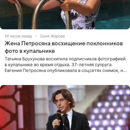
19 часов назад
Соня Жарова
Жена Петросяна восхищение поклонников
фото в купальнике
Татьяна Брухунова восхитила подписчиков фотографией
в купальнике во время отдыха. 37-летняя супруга
Евгения Петросяна опубликовала в соцсетях снимок, на
котором позирует у бассейна в белоснежном монокини
с