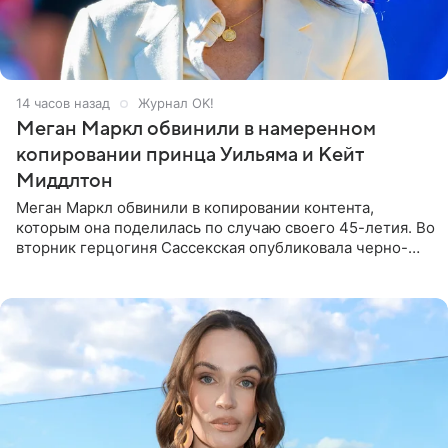
14 часов назад
Журнал OK!
Меган Маркл обвинили в намеренном
копировании принца Уильяма и Кейт
Миддлтон
Меган Маркл обвинили в копировании контента,
которым она поделилась по случаю своего 45-летия. Во
вторник герцогиня Сассекская опубликовала черно-
белую фотографию, на которой она прыгает в бассейн с
воздушными