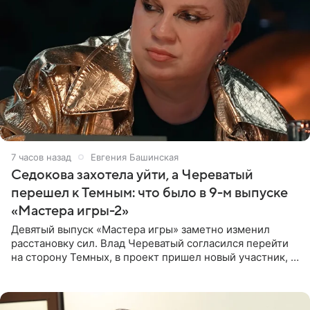
7 часов назад
Евгения Башинская
Седокова захотела уйти, а Череватый
перешел к Темным: что было в 9-м выпуске
«Мастера игры-2»
Девятый выпуск «Мастера игры» заметно изменил
расстановку сил. Влад Череватый согласился перейти
на сторону Темных, в проект пришел новый участник, а
Курбан Омаров и Анна Седокова оказались под таким
давлением.