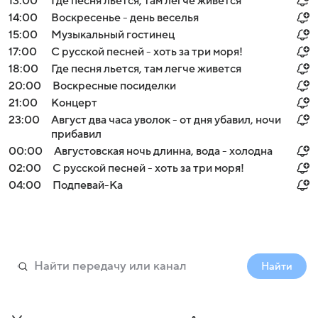
13:00
Где песня льется, там легче живется
14:00
Воскресенье - день веселья
15:00
Музыкальный гостинец
17:00
С русской песней - хоть за три моря!
18:00
Где песня льется, там легче живется
20:00
Воскресные посиделки
21:00
Концерт
23:00
Август два часа уволок - от дня убавил, ночи
прибавил
00:00
Августовская ночь длинна, вода - холодна
02:00
С русской песней - хоть за три моря!
04:00
Подпевай-Ка
Найти