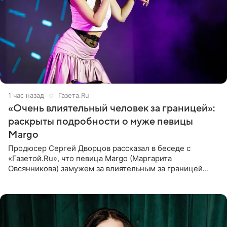
1 час назад
Газета.Ru
«Очень влиятельный человек за границей»:
раскрыты подробности о муже певицы
Margo
Продюсер Сергей Дворцов рассказал в беседе с
«Газетой.Ru», что певица Margo (Маргарита
Овсянникова) замужем за влиятельным за границей
бизнесменом. По словам Дворцова, о браке протеже
Филиппа Киркорова в