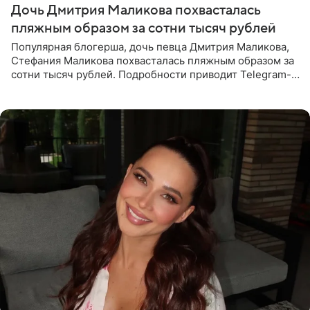
Дочь Дмитрия Маликова похвасталась
пляжным образом за сотни тысяч рублей
Популярная блогерша, дочь певца Дмитрия Маликова,
Стефания Маликова похвасталась пляжным образом за
сотни тысяч рублей. Подробности приводит Telegram-
канал «Звездач». Редакторы канала обратили внимание
на