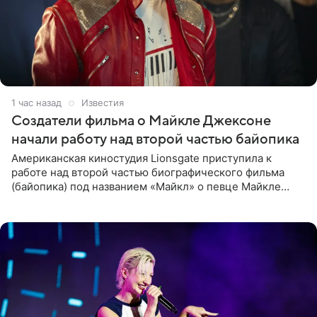
1 час назад
Известия
Создатели фильма о Майкле Джексоне
начали работу над второй частью байопика
Американская киностудия Lionsgate приступила к
работе над второй частью биографического фильма
(байопика) под названием «Майкл» о певце Майкле
Джексоне. Об этом 6 августа сообщил онлайн-ресурс
Deadline