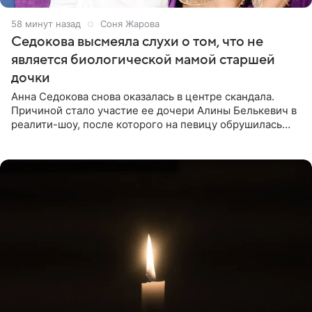
58 минут назад
Соня Жарова
Седокова высмеяла слухи о том, что не
является биологической мамой старшей
дочки
Анна Седокова снова оказалась в центре скандала.
Причиной стало участие ее дочери Алины Белькевич в
реалити-шоу, после которого на певицу обрушилась
новая волна агрессии. Хейтеры не ограничились
привычной