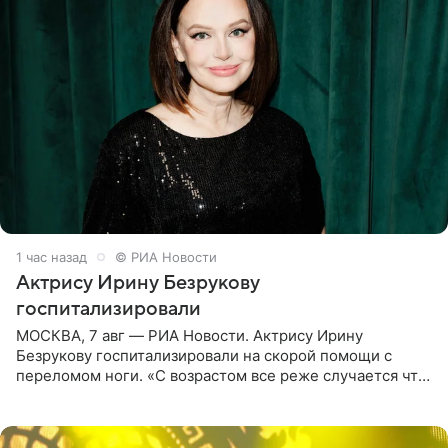
1 час назад
© РИА Новости
Актрису Ирину Безрукову
госпитализировали
МОСКВА, 7 авг — РИА Новости. Актрису Ирину
Безрукову госпитализировали на скорой помощи с
переломом ноги. «С возрастом все реже случается что-
то впервые. Но у меня случилась необычная
“премьера”. Впервые в