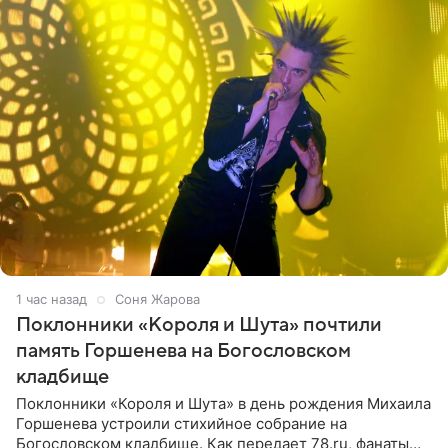
1 час назад
Соня Жарова
Поклонники «Короля и Шута» почтили
память Горшенева на Богословском
кладбище
Поклонники «Короля и Шута» в день рождения Михаила
Горшенева устроили стихийное собрание на
Богословском кладбище. Как передает 78.ru, фанаты