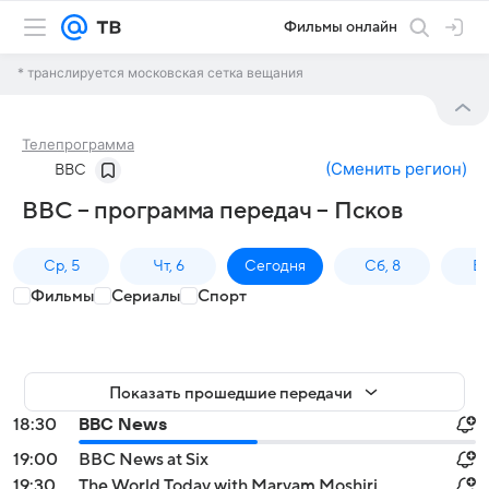
Фильмы онлайн
* транслируется московская сетка вещания
Телепрограмма
(
Сменить регион
)
BBC
BBC – программа передач – Псков
Ср, 5
Чт, 6
Сегодня
Сб, 8
Вс
Фильмы
Сериалы
Спорт
Показать прошедшие передачи
18:30
BBC News
19:00
BBC News at Six
19:30
The World Today with Maryam Moshiri