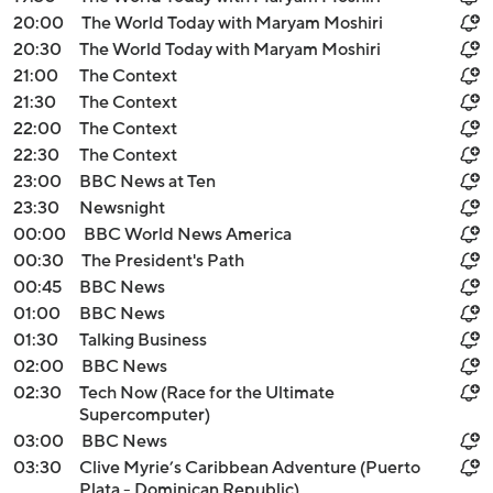
20:00
The World Today with Maryam Moshiri
20:30
The World Today with Maryam Moshiri
21:00
The Context
21:30
The Context
22:00
The Context
22:30
The Context
23:00
BBC News at Ten
23:30
Newsnight
00:00
BBC World News America
00:30
The President's Path
00:45
BBC News
01:00
BBC News
01:30
Talking Business
02:00
BBC News
02:30
Tech Now (Race for the Ultimate
Supercomputer)
03:00
BBC News
03:30
Clive Myrie’s Caribbean Adventure (Puerto
Plata - Dominican Republic)