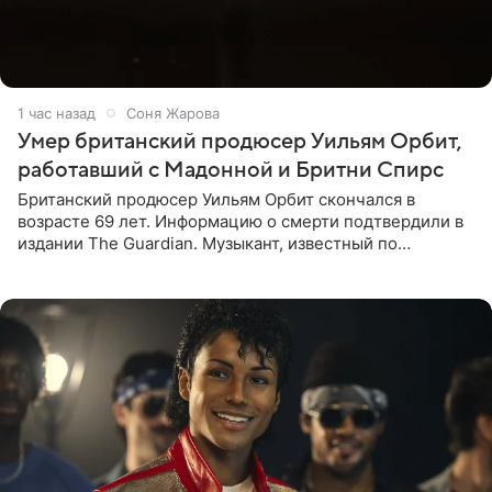
1 час назад
Соня Жарова
Умер британский продюсер Уильям Орбит,
работавший с Мадонной и Бритни Спирс
Британский продюсер Уильям Орбит скончался в
возрасте 69 лет. Информацию о смерти подтвердили в
издании The Guardian. Музыкант, известный по
сотрудничеству с Мадонной, Бритни Спирс и
коллективами Blur и U2,