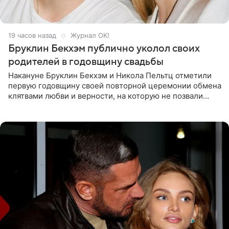
19 часов назад
Журнал OK!
Бруклин Бекхэм публично уколол своих
родителей в годовщину свадьбы
Накануне Бруклин Бекхэм и Никола Пельтц отметили
первую годовщину своей повторной церемонии обмена
клятвами любви и верности, на которую не позвали
никого из клана Бекхэм. По словам инсайдеров, пара
считает это