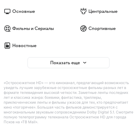
Основные
Центральные
Фильмы и Сериалы
Спортивные
Новостные
Показать еще
«Остросюжетное HD» — это киноканал, предлагающий возможность
увидеть лучшие зарубежные остросюжетные фильмы разных лет в
формате телевидения высокой четкости. Заметные ленты последних
лет и классика жанра: боевики, фантастика, триллеры,
приключенческие ленты и фильмы ужасов для тех, кто предпочитает
кино «погорячее». Большая часть фильмов демонстрируется с
многоканальным звуковым сопровождением Dolby Digital 5.1. Смотрите
полную телепрограмму телеканала Остросюжетное HD для города
Псков на «ТВ Mail».