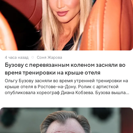
4 часа назад
Соня Жарова
Бузову с перевязанным коленом засняли во
время тренировки на крыше отеля
Ольгу Бузову засняли во время утренней тренировки на
крыше отеля в Ростове-на-Дону. Ролик с артисткой
опубликовала хореограф Диана Кобзева. Бузова вышла
на занятие спортом в 32-градусную жару ранним утром,