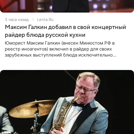
3 часа назад
Lenta.Ru
Максим Галкин добавил в свой концертный
райдер блюда русской кухни
Юморист Максим Галкин (внесен Минюстом РФ в
реестр иноагентов) включил в райдер для своих
зарубежных выступлений блюда исключительно
русской кухни. Об этом сообщает РИА Новости.
Согласно документу, в гримерную