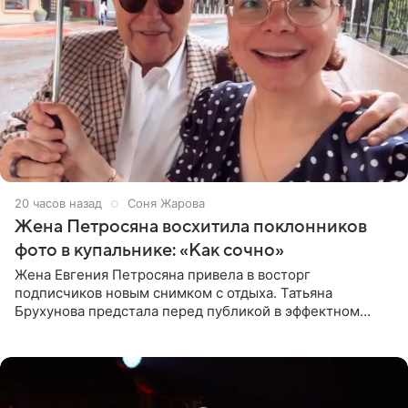
20 часов назад
Соня Жарова
Жена Петросяна восхитила поклонников
фото в купальнике: «Как сочно»
Жена Евгения Петросяна привела в восторг
подписчиков новым снимком с отдыха. Татьяна
Брухунова предстала перед публикой в эффектном
черно-сиреневом монокини, позируя прямо в бассейне.
«Ох, как сочно», «Татьяна,