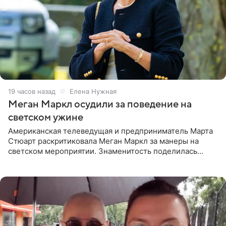
19 часов назад
Елена Нужная
Меган Маркл осудили за поведение на
светском ужине
Американская телеведущая и предприниматель Марта
Стюарт раскритиковала Меган Маркл за манеры на
светском мероприятии. Знаменитость поделилась
деталями личной встречи с герцогиней Сассекской,
пишет PageSix. По