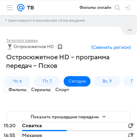
Фильмы онлайн
* транслируется московская сетка вещания
Телепрограмма
Остросюжетное HD
(
Сменить регион
)
Остросюжетное HD – программа
передач – Псков
Чт, 6
Пт, 7
Сегодня
Вс, 9
Пн,
Фильмы
Сериалы
Спорт
Показать прошедшие передачи
15:20
Схватка
16:55
Механик