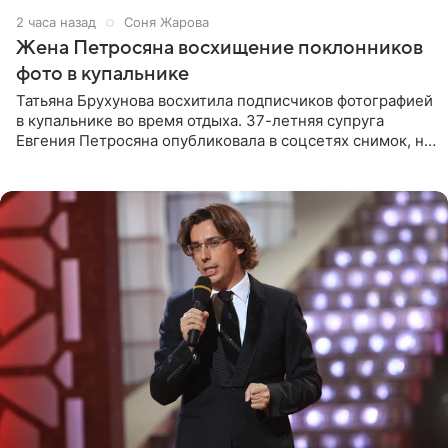
2 часа назад
Соня Жарова
Жена Петросяна восхищение поклонников
фото в купальнике
Татьяна Брухунова восхитила подписчиков фотографией
в купальнике во время отдыха. 37-летняя супруга
Евгения Петросяна опубликовала в соцсетях снимок, на
котором позирует у бассейна в белоснежном монокини
с