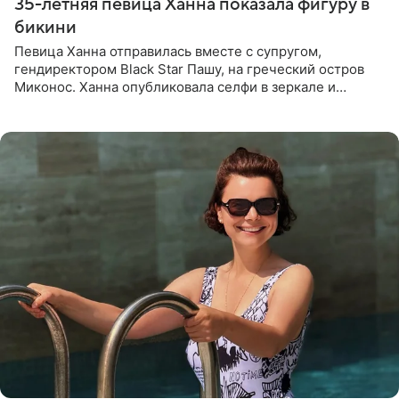
35-летняя певица Ханна показала фигуру в
бикини
Певица Ханна отправилась вместе с супругом,
гендиректором Black Star Пашу, на греческий остров
Миконос. Ханна опубликовала селфи в зеркале и
призналась, что сейчас особенно довольна собой. По
словам певицы, она