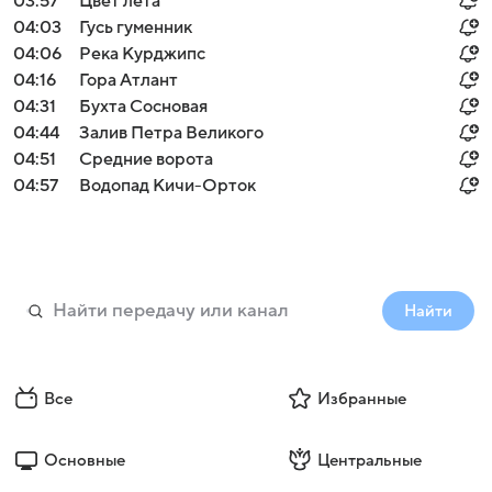
03:57
Цвет лета
04:03
Гусь гуменник
04:06
Река Курджипс
04:16
Гора Атлант
04:31
Бухта Сосновая
04:44
Залив Петра Великого
04:51
Средние ворота
04:57
Водопад Кичи-Орток
Найти
Все
Избранные
Основные
Центральные