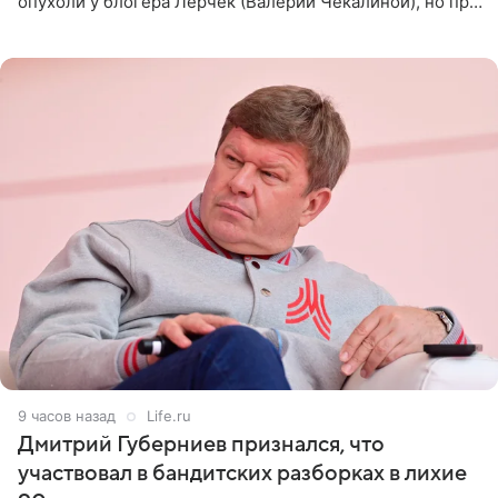
опухоли у блогера Лерчек (Валерии Чекалиной), но при
оперативном возобновлении лечения ущерб здоровью
не критичен,
9 часов назад
Life.ru
Дмитрий Губерниев признался, что
участвовал в бандитских разборках в лихие