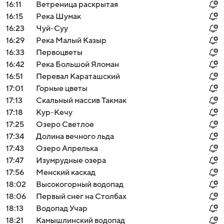
16:11
Ветреница раскрытая
16:15
Река Шумак
16:23
Чуй-Суу
16:29
Река Малый Казыр
16:33
Первоцветы
16:42
Река Большой Яломан
16:51
Перевал Караташский
17:01
Горные цветы
17:13
Скальный массив Такмак
17:18
Кур-Кечу
17:25
Озеро Светлое
17:34
Долина вечного льда
17:43
Озеро Апрелька
17:47
Изумрудные озера
17:56
Менский каскад
18:02
Высокогорный водопад
18:06
Первый снег на Столбах
18:13
Водопад Учар
18:21
Камышлинский водопад