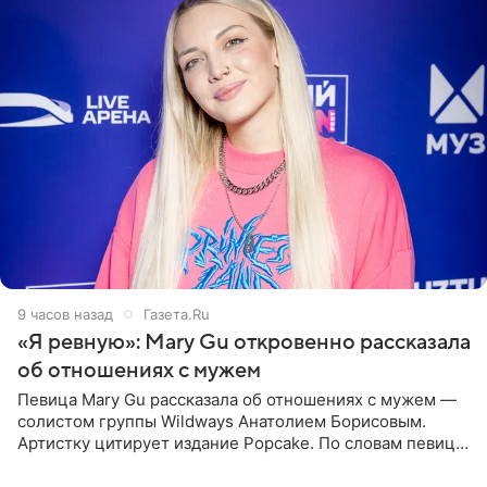
9 часов назад
Газета.Ru
«Я ревную»: Mary Gu откровенно рассказала
об отношениях с мужем
Певица Mary Gu рассказала об отношениях с мужем —
солистом группы Wildways Анатолием Борисовым.
Артистку цитирует издание Popcake. По словам певицы,
залог любви — это принять недостатки другого
человека. Также