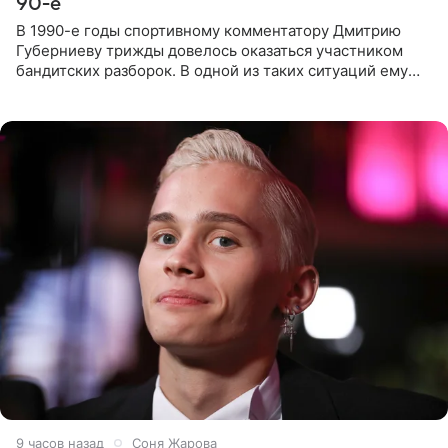
90-е
В 1990-е годы спортивному комментатору Дмитрию
Губерниеву трижды довелось оказаться участником
бандитских разборок. В одной из таких ситуаций ему
выдали тяжелый предмет и приказали вступить в драку,
однако он
9 часов назад
Соня Жарова