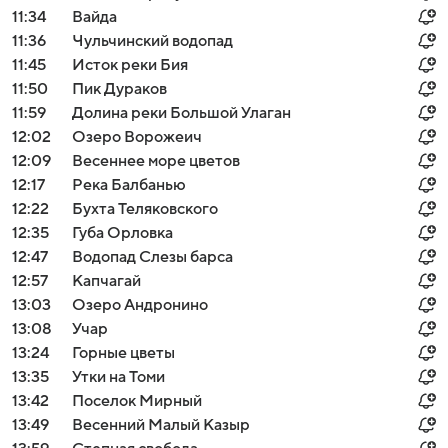
11:34
Вайда
11:36
Чульчинский водопад
11:45
Исток реки Бия
11:50
Пик Дураков
11:59
Долина реки Большой Улаган
12:02
Озеро Ворожеич
12:09
Весеннее море цветов
12:17
Река Балбанью
12:22
Бухта Теляковского
12:35
Губа Орловка
12:47
Водопад Слезы барса
12:57
Капчагай
13:03
Озеро Андронино
13:08
Учар
13:24
Горные цветы
13:35
Утки на Томи
13:42
Поселок Мирный
13:49
Весенний Малый Казыр