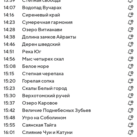
13:59
Степная свобода
14:07
Водопад Вучарах
14:16
Сиреневый край
14:23
Сумеречная гармония
14:28
Озеро Витианави
14:38
Долина замков Айракты
14:46
Дерен шведский
14:51
Река Юг
14:56
Мыс четырех скал
15:08
Белое море
15:15
Cтепная черепаха
15:20
Горелая сопка
15:23
Скалы Белый город
15:30
Верхотомский ручей
15:37
Озеро Каровое
15:42
Величие Поднебесных Зубьев
15:48
Утро на Соболином
15:55
Саянская Тайга
16:01
Слияние Чуи и Катуни