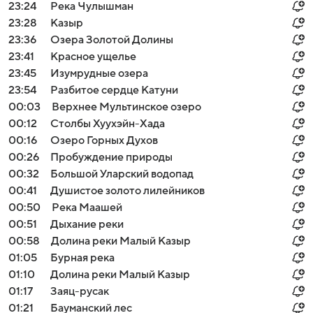
23:24
Река Чулышман
23:28
Казыр
23:36
Озера Золотой Долины
23:41
Красное ущелье
23:45
Изумрудные озера
23:54
Разбитое сердце Катуни
00:03
Верхнее Мультинское озеро
00:12
Столбы Хуухэйн-Хада
00:16
Озеро Горных Духов
00:26
Пробуждение природы
00:32
Большой Уларский водопад
00:41
Душистое золото лилейников
00:50
Река Маашей
00:51
Дыхание реки
00:58
Долина реки Малый Казыр
01:05
Бурная река
01:10
Долина реки Малый Казыр
01:17
Заяц-русак
01:21
Бауманский лес