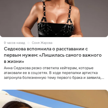
9 часов назад
Соня Жарова
Седокова вспомнила о расставании с
первым мужем: «Лишилась самого важного
в жизни»
Анна Седокова резко ответила хейтерам, которые
атаковали ее в соцсетях. В ходе перепалки артистка
затронула болезненную тему первого брака и заявила,
что чужие судьбы — не ее зона ответственности. От
Валентина