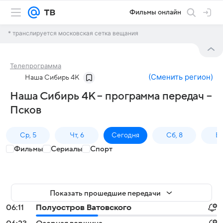
Фильмы онлайн
* транслируется московская сетка вещания
Телепрограмма
(
Сменить регион
)
Наша Сибирь 4К
Наша Сибирь 4К – программа передач –
Псков
Ср, 5
Чт, 6
Сегодня
Сб, 8
Вс
Фильмы
Сериалы
Спорт
Показать прошедшие передачи
06:11
Полуостров Ватовского