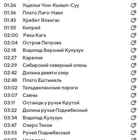
01:26
Ущелье Чон-Кызыл-Суу
01:36
Плато Лаго-Наки
01:43
Хребет Ялангас
01:55
Кипрей
02:00
Река Кага
02:04
Остров Петрова
02:18
Водопад Верхний Кулузун
02:27
Карелия
02:29
Сибирский северный олень
02:42
Долина девяти озер
02:48
Плато Ештыкель
03:02
Тельдекпенские пороги
03:07
Саяны
03:11
Останцы у ручья Крутой
03:22
Долина ручья Поднебесный
03:34
Водопад Кулузун
03:47
Озеро Тихое
03:53
Ручей Поднебесный