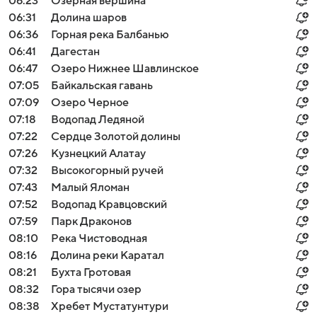
06:23
Озерная вершина
06:31
Долина шаров
06:36
Горная река Балбанью
06:41
Дагестан
06:47
Озеро Нижнее Шавлинское
07:05
Байкальская гавань
07:09
Озеро Черное
07:18
Водопад Ледяной
07:22
Сердце Золотой долины
07:26
Кузнецкий Алатау
07:32
Высокогорный ручей
07:43
Малый Яломан
07:52
Водопад Кравцовский
07:59
Парк Драконов
08:10
Река Чистоводная
08:16
Долина реки Каратал
08:21
Бухта Гротовая
08:32
Гора тысячи озер
08:38
Хребет Мустатунтури