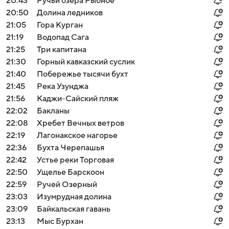
20:43
Ручьи озера Рыбное
20:50
Долина ледников
21:05
Гора Курган
21:19
Водопад Сага
21:25
Три капитана
21:30
Горный кавказский суслик
21:40
Побережье тысячи бухт
21:45
Река Узунджа
21:56
Каджи-Сайский пляж
22:02
Бакланы
22:08
Хребет Вечных ветров
22:19
Лагонакское нагорье
22:36
Бухта Черепашья
22:42
Устье реки Торговая
22:50
Ущелье Барскоон
22:59
Ручей Озерный
23:03
Изумрудная долина
23:09
Байкальская гавань
23:13
Мыс Бурхан