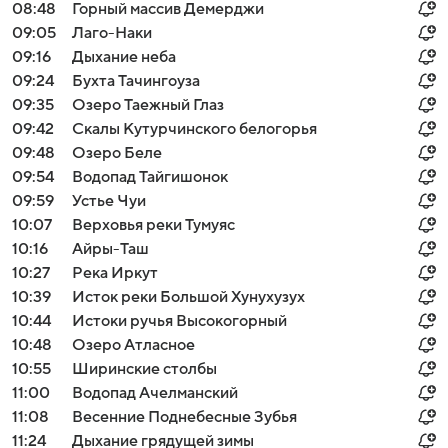
08:48
Горный массив Демерджи
09:05
Лаго-Наки
09:16
Дыхание неба
09:24
Бухта Тачингоуза
09:35
Озеро Таежный Глаз
09:42
Скалы Кутурчинского белогорья
09:48
Озеро Беле
09:54
Водопад Тайгишонок
09:59
Устье Чуи
10:07
Верховья реки Тумуяс
10:16
Айры-Таш
10:27
Река Иркут
10:39
Исток реки Большой Хунухузух
10:44
Истоки ручья Высокогорный
10:48
Озеро Атласное
10:55
Ширинские столбы
11:00
Водопад Ачелманский
11:08
Весенние Поднебесные Зубья
11:24
Дыхание грядущей зимы