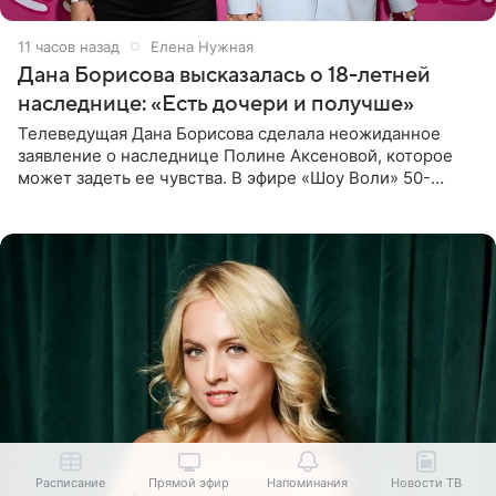
11 часов назад
Елена Нужная
Дана Борисова высказалась о 18-летней
наследнице: «Есть дочери и получше»
Телеведущая Дана Борисова сделала неожиданное
заявление о наследнице Полине Аксеновой, которое
может задеть ее чувства. В эфире «Шоу Воли» 50-
летняя знаменитость откровенно призналась, что не
считает свою дочь
Расписание
Прямой эфир
Напоминания
Новости ТВ