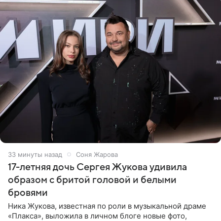
33 минуты назад
Соня Жарова
17-летняя дочь Сергея Жукова удивила
образом с бритой головой и белыми
бровями
Ника Жукова, известная по роли в музыкальной драме
«Плакса», выложила в личном блоге новые фото,