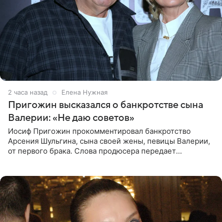
2 часа назад
Елена Нужная
Пригожин высказался о банкротстве сына
Валерии: «Не даю советов»
Иосиф Пригожин прокомментировал банкротство
Арсения Шульгина, сына своей жены, певицы Валерии,
от первого брака. Слова продюсера передает
«СтарХит». Пригожин признался, что не лезет в дела
взрослых детей, и