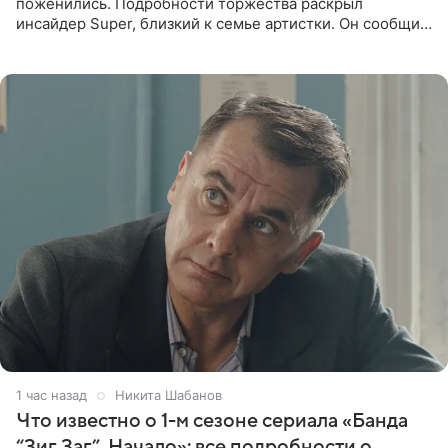
поженились. Подробности торжества раскрыл
инсайдер Super, близкий к семье артистки. Он сообщил,
что отец невесты остался в полном восторге от
праздника.
1 час назад
Никита Шабанов
Что известно о 1-м сезоне сериала «Банда
“Зиг Заг”. Начало»: все подробности о