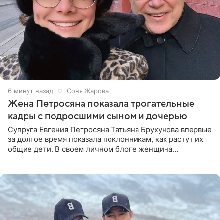
6 минут назад
Соня Жарова
Жена Петросяна показала трогательные
кадры с подросшими сыном и дочерью
Супруга Евгения Петросяна Татьяна Брухунова впервые
за долгое время показала поклонникам, как растут их
общие дети. В своем личном блоге женщина
опубликовала редкие кадры с шестилетним сыном
Ваганом и