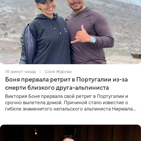
16 минут назад
Соня Жарова
Боня прервала ретрит в Португалии из-за
смерти близкого друга-альпиниста
Виктория Боня прервала свой ретрит в Португалии и
срочно вылетела домой. Причиной стало известие о
гибели знаменитого непальского альпиниста Нирмала
«Нимса» Пурджи, которого модель называла своим
близким другом