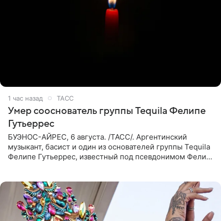
1 час назад
ТАСС
Умер сооснователь группы Tequila Фелипе
Гутьеррес
БУЭНОС-АЙРЕС, 6 августа. /ТАСС/. Аргентинский
музыкант, басист и один из основателей группы Tequila
Фелипе Гутьеррес, известный под псевдонимом Фелипе
Липе, умер на 69-м году жизни. Об этом сообщил его
бывший