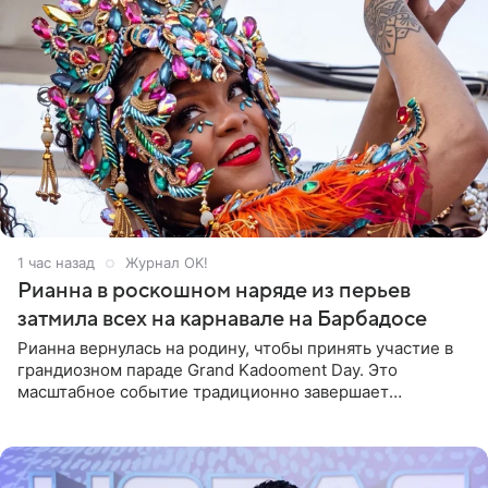
1 час назад
Журнал OK!
Рианна в роскошном наряде из перьев
затмила всех на карнавале на Барбадосе
Рианна вернулась на родину, чтобы принять участие в
грандиозном параде Grand Kadooment Day. Это
масштабное событие традиционно завершает
ежегодный фестиваль урожая Crop Over, посвященный
окончанию сбора