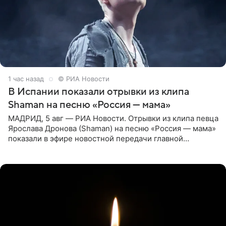
1 час назад
© РИА Новости
В Испании показали отрывки из клипа
Shaman на песню «Россия — мама»
МАДРИД, 5 авг — РИА Новости. Отрывки из клипа певца
Ярослава Дронова (Shaman) на песню «Россия — мама»
показали в эфире новостной передачи главной
государственной телерадиовещательной корпорации
Испании RTVE.