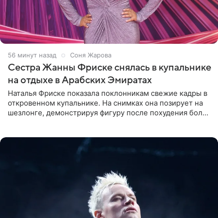
56 минут назад
Соня Жарова
Сестра Жанны Фриске снялась в купальнике
на отдыхе в Арабских Эмиратах
Наталья Фриске показала поклонникам свежие кадры в
откровенном купальнике. На снимках она позирует на
шезлонге, демонстрируя фигуру после похудения более
чем на десять килограммов. В подписи к посту