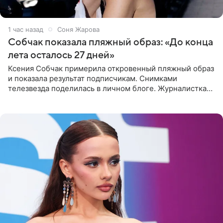
1 час назад
Соня Жарова
Собчак показала пляжный образ: «До конца
лета осталось 27 дней»
Ксения Собчак примерила откровенный пляжный образ
и показала результат подписчикам. Снимками
телезвезда поделилась в личном блоге. Журналистка
сейчас отдыхает за рубежом. На свежем кадре Собчак
запечатлена в