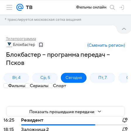
Фильмы онлайн
* транслируется московская сетка вещания
Телепрограмма
Блокбастер
(
Сменить регион
)
Блокбастер – программа передач –
Псков
Вт, 4
Ср, 5
Сегодня
Пт, 7
Сб
Фильмы
Сериалы
Спорт
Показать прошедшие передачи
16:25
Резидент
18:15
Заложница 2