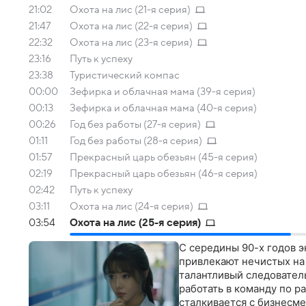
21:02
Охота на лис (21-я серия)
21:47
Охота на лис (22-я серия)
22:32
Охота на лис (23-я серия)
23:16
Путь к успеху
23:38
Туристический компас
00:00
Зефирка и облачная мама (39-я серия)
00:13
Зефирка и облачная мама (40-я серия)
00:26
Год без работы (27-я серия)
01:11
Год без работы (28-я серия)
01:57
Прекрасный царь обезьян (45-я серия)
02:19
Прекрасный царь обезьян (46-я серия)
02:42
Путь к успеху
03:11
Охота на лис (24-я серия)
03:54
Охота на лис (25-я серия)
С середины 90-х годов э
привлекают нечистых на 
талантливый следовател
работать в команду по 
сталкивается с бизнесме