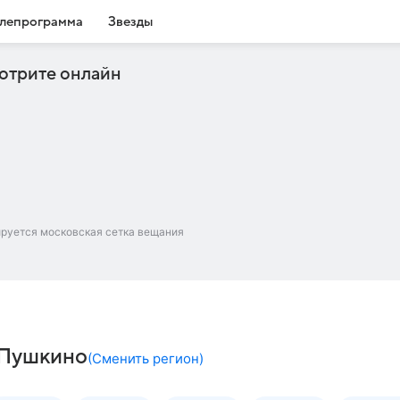
лепрограмма
Звезды
отрите онлайн
ируется московская сетка вещания
– Пушкино
(
Сменить регион
)