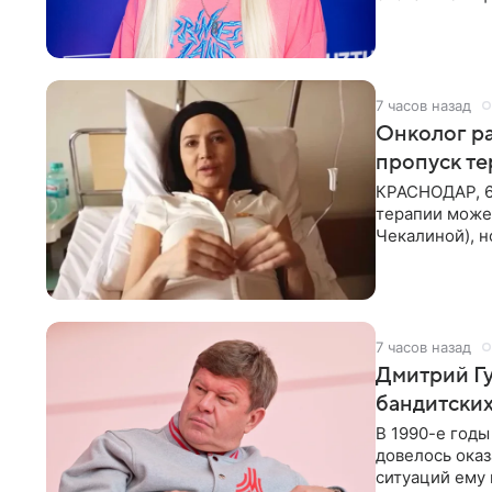
человека. Та
7 часов назад
Онколог ра
пропуск т
КРАСНОДАР, 6
терапии может
Чекалиной), 
здоровью не к
7 часов назад
Дмитрий Гу
бандитских
В 1990-е год
довелось оказ
ситуаций ему 