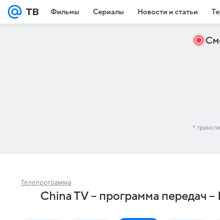
Фильмы
Сериалы
Новости и статьи
Те
См
* трансл
Телепрограмма
China TV – программа передач 