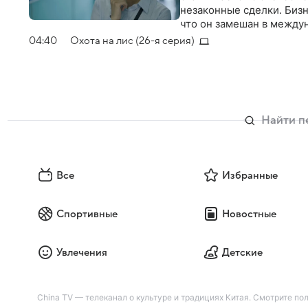
незаконные сделки. Биз
что он замешан в между
синдиката. Но хитрый ка
04:40
Охота на лис (26-я серия)
за границей. И вот сезо
Все
Избранные
Спортивные
Новостные
Увлечения
Детские
China TV — телеканал о культуре и традициях Китая. Смотрите по