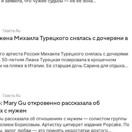
 и заявила, что чужие судьбы — не ее зона
ти. От Валентина
Газета.Ru
жена Михаила Турецкого снялась с дочерями в
го артиста России Михаила Турецкого снялась с дочерями
. 50-летняя Лиана Турецкая позировала в крошечном
 на пляже в Италии. Ее старшая дочь Сарина для отдыха
о
Газета.Ru
: Mary Gu откровенно рассказала об
х с мужем
Gu рассказала об отношениях с мужем — солистом группы
олием Борисовым. Артистку цитирует издание Popcake. По
, залог любви — это принять недостатки другого