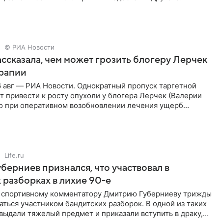
кже
© РИА Новости
ссказала, чем может грозить блогеру Лерчек
ерапии
 авг — РИА Новости. Однократный пропуск таргетной
 привести к росту опухоли у блогера Лерчек (Валерии
но при оперативном возобновлении лечения ущерб
ритичен,
Life.ru
берниев признался, что участвовал в
 разборках в лихие 90-е
ы спортивному комментатору Дмитрию Губерниеву трижды
аться участником бандитских разборок. В одной из таких
выдали тяжелый предмет и приказали вступить в драку,