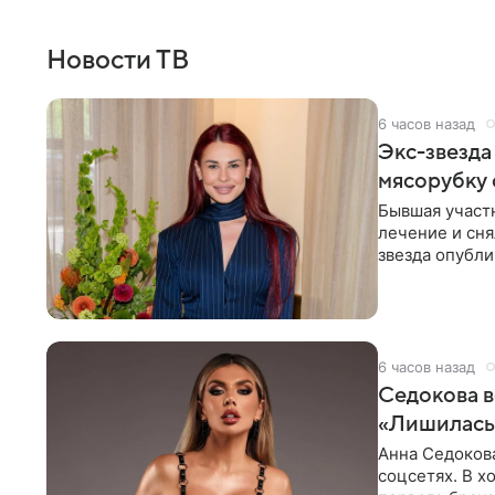
Новости ТВ
6 часов назад
Экс-звезда
мясорубку 
Бывшая участ
лечение и сня
звезда опубли
процесс снят
6 часов назад
Седокова в
«Лишилась 
Анна Седокова
соцсетях. В х