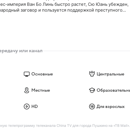
нес-империя Ван Бо Линь быстро растет, Сю Юань убежден,
народный заговор и пользуется поддержкой преступного
к лис Ван Бо Линь всегда на шаг впереди и успевает скрытьс
н международной охоты на лис открыт
Основные
Центральные
Местные
Образовательн
HD
Для взрослых
лную телепрограмму телеканала China TV для города Пушкино на «ТВ Mail».