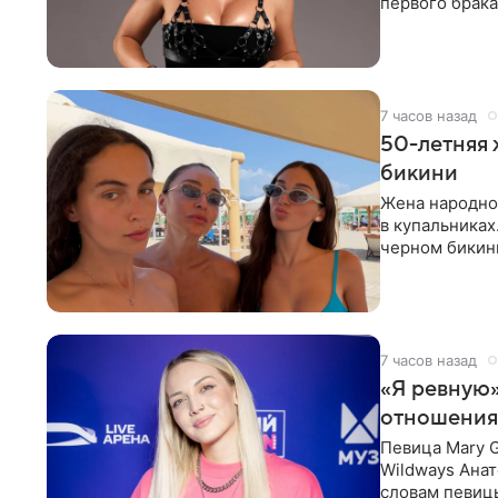
первого брака
ответственнос
7 часов назад
50-летняя 
бикини
Жена народно
в купальниках
черном бикини
выбрала банд
7 часов назад
«Я ревную»
отношения
Певица Mary 
Wildways Анат
словам певицы